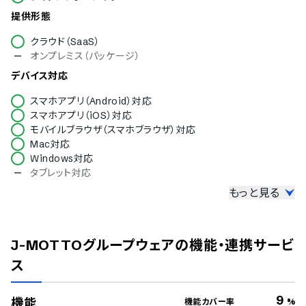
提供形態
クラウド（SaaS）
オンプレミス（パッケージ）
デバイス対応
スマホアプリ（Android）対応
スマホアプリ（iOS）対応
モバイルブラウザ（スマホブラウザ）対応
Mac対応
Windows対応
タブレット対応
もっと見る
セキュリティ
ISMS
Pマーク
J-MOTTOグループウェア
の機能・連携サービ
冗長化
通信の暗号化
ス
IP制限
二要素認証・二段階認証
9
機能
機能カバー率
%
シングルサインオン