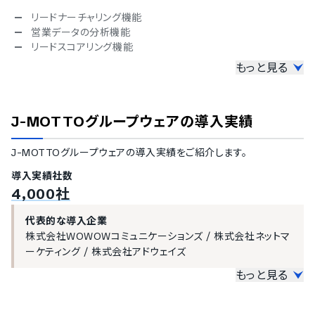
チェコ語
リードナーチャリング機能
ヘブライ語
営業データの分析機能
ヒンディー語
リードスコアリング機能
ハンガリー語
もっと見る
その他機能
ポーランド語
トルコ語
LINEメッセージ配信機能
ベトナム語
SMS配信機能
J-MOTTOグループウェア
の導入実績
データのインポート機能
アンケート作成機能
J-MOTTOグループウェア
の導入実績をご紹介します。
ダッシュボードのカスタマイズ対応
導入実績社数
4,000社
代表的な導入企業
株式会社WOWOWコミュニケーションズ
/
株式会社ネットマ
ーケティング
/
株式会社アドウェイズ
もっと見る
大企業の導入実績
従業員数300名以上を大企業としてご紹介しています。