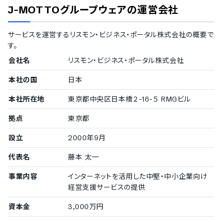
J-MOTTOグループウェア
の運営会社
1000名以上
株式会社カクヤス
/
株式会社WOWOWコミュニケーション
サービスを運営する
リスモン・ビジネス・ポータル株式会社
の概要で
ズ
/
株式会社アドウェイズ
す。
500〜999名
株式会社NHKビジネスクリエイト
会社名
リスモン・ビジネス・ポータル株式会社
300〜499名
本社の国
株式会社銀座クルーズ
日本
本社所在地
東京都中央区日本橋２-16-５ RMGビル
中小企業の導入実績
拠点
東京都
従業員数20名〜300名未満の企業を中小企業としてご紹介してい
ます。
設立
2000年9月
100〜299名
代表名
藤本 太一
ヤマギシリフォーム工業株式会社
/
株式会社ネットマーケテ
ィング
事業内容
インターネットを活用した中堅・中小企業向け
50〜99名
経営支援サービスの提供
株式会社ア・ビュー
/
藤田光学株式会社
/
新三平建設株式
会社
資本金
3,000万円
20〜49名