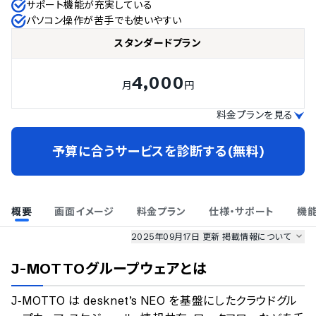
サポート機能が充実している
パソコン操作が苦手でも使いやすい
スタンダードプラン
4,000
月
円
料金プランを見る
予算に合うサービスを診断する(無料)
概要
画面イメージ
料金プラン
仕様・サポート
機
2025年09月17日 更新
掲載情報について
AI最強ナビ
、
業界DX最強ナビ
、
人事DX最強ナビ
、
ITランキング
J-MOTTOグループウェア
とは
のサービス情報は、
一部
PRONIアイミツSaaS
のサービスデータを参照しています。
J‑MOTTO は desknet’s NEO を基盤にしたクラウドグル
情報更新者：
業界DX最強ナビ
編集部
情報取得元
掲載修正依頼