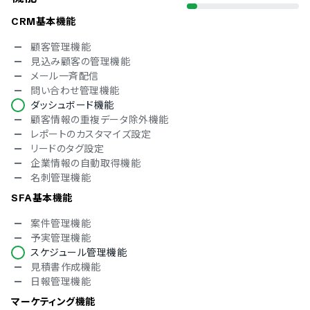
対応言語
CRM基本機能
英語
顧客管理機能
中国語
見込み顧客の管理機能
デンマーク語
メール一斉配信
オランダ語
問い合わせ管理機能
フィンランド語
ダッシュボード機能
フランス語
顧客情報の重複データ除外機能
ドイツ語
レポートのカスタマイズ設定
イタリア語
リードのタグ設定
韓国語
企業情報の自動取得機能
ノルウェー語
名刺管理機能
ポルトガル語
SFA基本機能
ロシア語
スペイン語
案件管理機能
スウェーデン語
予実管理機能
タイ語
スケジュール管理機能
アラビア語
見積書作成機能
インドネシア語
日報管理機能
ブルガリア語
マーケティング機能
クロアチア語