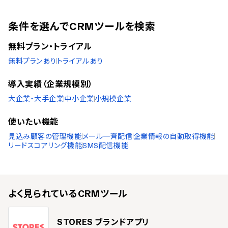
株式会社クリエイト西武
条件を選んでCRMツールを検索
小規模企業の導入実績
無料プラン・トライアル
従業員数20名未満の企業を小規模企業としてご紹介しています。
無料プランあり
トライアルあり
株式会社ビーエス・ジェイ
導入実績（企業規模別）
導入実績（企業規模不明）
大企業・大手企業
中小企業
小規模企業
従業員数の確認が取れなかった企業をご紹介しています。
使いたい機能
岡山県住宅リフォーム協同組合
/
株式会社ITC
/
小沢・秋山
見込み顧客の管理機能
法律事務所
/
株式会社フォーラムジャパン
メール一斉配信
企業情報の自動取得機能
リードスコアリング機能
SMS配信機能
よく見られている
CRMツール
STORES ブランドアプリ