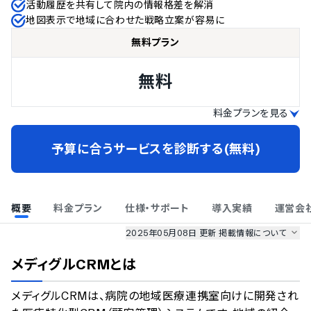
活動履歴を共有して院内の情報格差を解消
地図表示で地域に合わせた戦略立案が容易に
無料プラン
無料
料金プランを見る
予算に合うサービスを診断する(無料)
概要
料金プラン
仕様・サポート
導入実績
運営会
2025年05月08日 更新
掲載情報について
AI最強ナビ
、
業界DX最強ナビ
、
人事DX最強ナビ
、
ITランキング
メディグルCRM
とは
のサービス情報は、
一部
PRONIアイミツSaaS
のサービスデータを参照しています。
メディグルCRMは、病院の地域医療連携室向けに開発され
情報更新者：
業界DX最強ナビ
編集部
情報取得元
掲載修正依頼