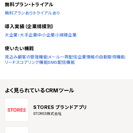
ポーランド語
無料プラン・トライアル
トルコ語
無料プランあり
トライアルあり
ベトナム語
導入実績（企業規模別）
大企業・大手企業
中小企業
小規模企業
使いたい機能
見込み顧客の管理機能
メール一斉配信
企業情報の自動取得機能
リードスコアリング機能
SMS配信機能
よく見られている
CRMツール
STORES ブランドアプリ
STORES株式会社