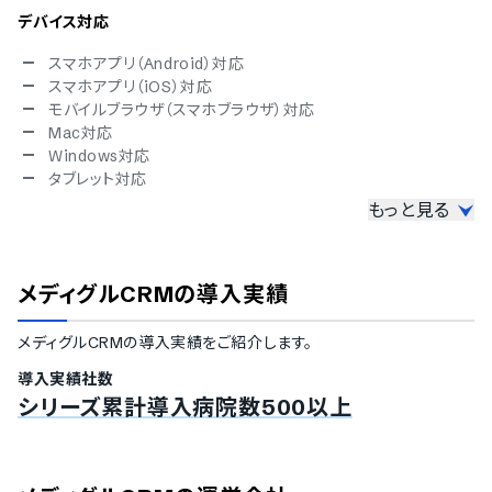
デバイス対応
スマホアプリ（Android）対応
スマホアプリ（iOS）対応
モバイルブラウザ（スマホブラウザ）対応
Mac対応
Windows対応
タブレット対応
もっと見る
セキュリティ
ISMS
Pマーク
メディグルCRM
の導入実績
冗長化
通信の暗号化
メディグルCRM
の導入実績をご紹介します。
IP制限
二要素認証・二段階認証
導入実績社数
シングルサインオン
シリーズ累計導入病院数500以上
対応言語
英語
中国語