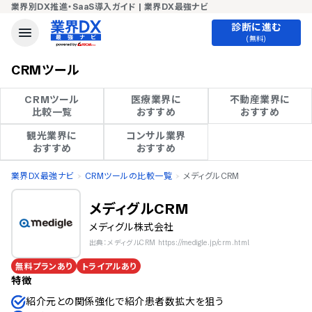
業界別DX推進・SaaS導入ガイド | 業界DX最強ナビ
診断に進む
(無料)
CRMツール
CRMツール

医療業界に

不動産業界に

比較一覧
おすすめ
おすすめ
観光業界に

コンサル業界

おすすめ
おすすめ
業界DX最強ナビ
CRMツールの比較一覧
メディグルCRM
メディグルCRM
メディグル株式会社
出典：メディグルCRM https://medigle.jp/crm.html
無料プランあり
トライアルあり
特徴
紹介元との関係強化で紹介患者数拡大を狙う