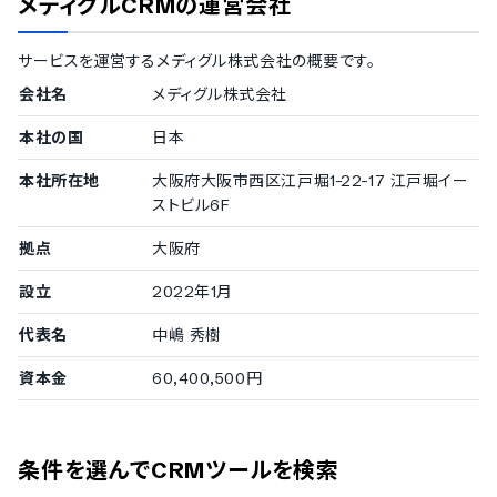
メディグルCRM
の運営会社
デンマーク語
オランダ語
サービスを運営する
メディグル株式会社
の概要です。
フィンランド語
フランス語
会社名
メディグル株式会社
ドイツ語
イタリア語
本社の国
日本
韓国語
ノルウェー語
本社所在地
大阪府大阪市西区江戸堀1-22-17 江戸堀イー
ポルトガル語
ストビル6F
ロシア語
拠点
大阪府
スペイン語
スウェーデン語
設立
2022年1月
タイ語
アラビア語
代表名
中嶋 秀樹
インドネシア語
ブルガリア語
資本金
60,400,500円
クロアチア語
チェコ語
ヘブライ語
ヒンディー語
条件を選んでCRMツールを検索
ハンガリー語