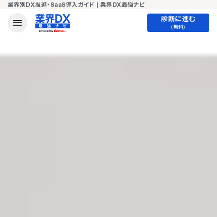
業界別DX推進・SaaS導入ガイド | 業界DX最強ナビ
診断に進む
(無料)