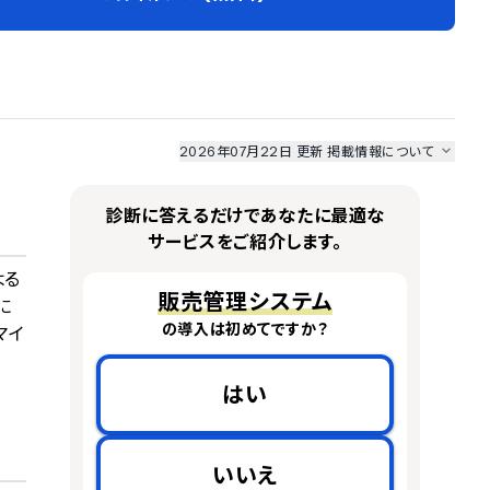
2026年07月22日 更新
掲載情報について
I最強ナビ
、
業界DX最強ナビ
、
人事DX最強ナビ
、
ITランキング
のサービス情報は、
一部
PRONIアイミツSaaS
のサービスデータを参照しています。
診断に答えるだけであなたに最適な
情報更新者：
業界DX最強ナビ
編集部
情報取得元
掲載修正依頼
サービスをご紹介します。
よる
販売管理システム
に
の導入は初めてですか？
マイ
はい
いいえ