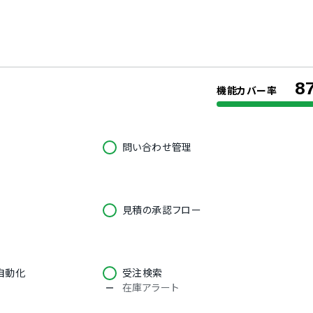
8
機能カバー率
問い合わせ管理
見積の承認フロー
自動化
受注検索
在庫アラート