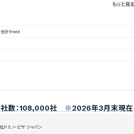
もっと見
売上データの出力
管理
会計freee
契約更新アラート
発行
ション管理
入金管理
発注アラート
数：108,000社 ※2026年3月末現在
ー
納品（検品）管理
社ドミノ・ピザ ジャパン