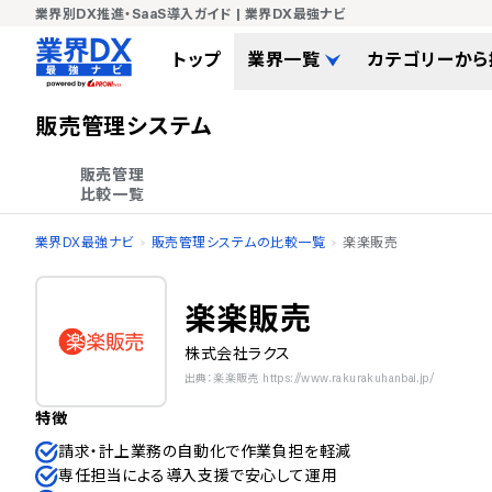
業界別DX推進・SaaS導入ガイド | 業界DX最強ナビ
トップ
業界一覧
カテゴリーから
販売管理システム
販売管理

比較一覧
業界DX最強ナビ
販売管理システムの比較一覧
楽楽販売
楽楽販売
株式会社ラクス
出典：楽楽販売 https://www.rakurakuhanbai.jp/
特徴
請求・計上業務の自動化で作業負担を軽減
専任担当による導入支援で安心して運用