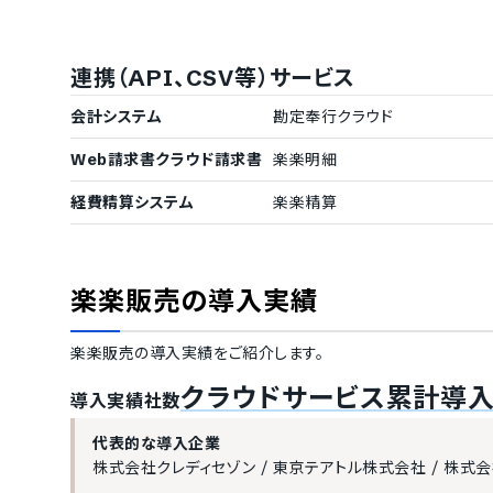
売上管理
売上入力
売上検索
連携（API、CSV等）サービス
売り上げ予測
プロジェクト
契約管理
会計システム
勘定奉行クラウド
与信管理
契約管理
Web請求書クラウド請求書
楽楽明細
請求管理
経費精算システム
楽楽精算
請求書作成
指定伝票での
販売管理
楽楽販売
の導入実績
電子注文
サブスクリプ
発注/購買管理
楽楽販売
の導入実績をご紹介します。
発注管理
一括発注
クラウドサービス累計導入社
導入実績社数
原価管理
購買稟議フロ
納期アラート
代表的な導入企業
仕入管理
株式会社クレディセゾン
/
東京テアトル株式会社
/
株式会