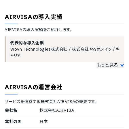
マイナンバーの収集機能
マイナンバーの保管機能
AIRVISA
の導入実績
各種テンプレート・権限のカスタマイズ機能
AIRVISA
の導入実績をご紹介します。
各種手続きのToDo管理機能
従業員へ送るメールのテンプレート編集機能
担当者権限設定機能
代表的な導入企業
Wovn Technologies株式会社
/
株式会社やる気スイッチキ
各種健康保険への対応
ャリア
全国健康保険協会（協会けんぽ）書式の帳票作成
もっと見る
関東ITソフトウェア健保書式の帳票作成
導入実績（企業規模不明）
東京都情報サービス産業健保（TJK）書式の帳票作成
その他の健保組合の帳票作成
従業員数の確認が取れなかった企業をご紹介しています。
AIRVISA
の運営会社
通知機能
Wovn Technologies株式会社
/
株式会社やる気スイッチキ
ャリア
契約社員の更新日などの通知機能
サービスを運営する
株式会社AIRVISA
の概要です。
その他の機能
会社名
株式会社AIRVISA
従業員情報の入力進捗管理機能
本社の国
日本