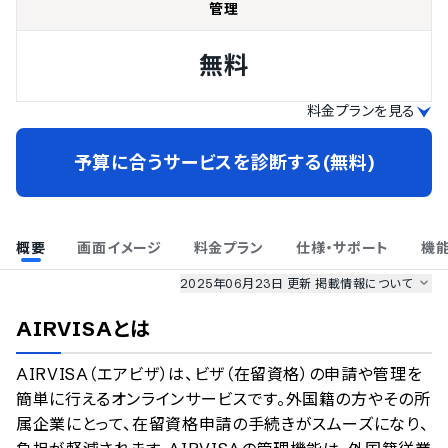
管理
無料
料金プランを見る
予算に合うサービスを診断する(無料)
概要
画面イメージ
料金プラン
仕様・サポート
機
2025年06月23日 更新
掲載情報について
AI最強ナビ
、
業界DX最強ナビ
、
人事DX最強ナビ
、
ITランキング
AIRVISA
とは
のサービス情報は、
一部
PRONIアイミツSaaS
のサービスデータを参照しています。
AIRVISA（エアビザ）は、ビザ（在留資格）の申請や管理を
情報更新者：
業界DX最強ナビ
編集部
情報取得元
掲載修正依頼
簡単に行えるオンラインサービスです。外国籍の方やその所
属企業にとって、在留資格申請の手続きがスムーズになり、