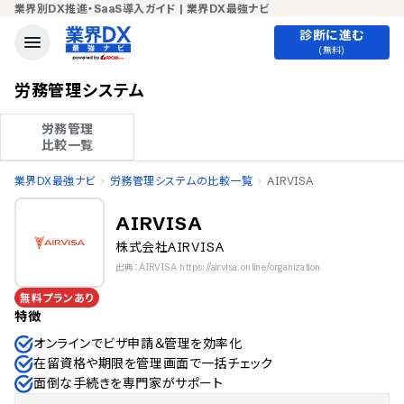
業界別DX推進・SaaS導入ガイド | 業界DX最強ナビ
診断に進む
(無料)
労務管理システム
労務管理

比較一覧
業界DX最強ナビ
労務管理システムの比較一覧
AIRVISA
AIRVISA
株式会社AIRVISA
出典：AIRVISA https://airvisa.online/organization
無料プランあり
特徴
オンラインでビザ申請＆管理を効率化
在留資格や期限を管理画面で一括チェック
面倒な手続きを専門家がサポート