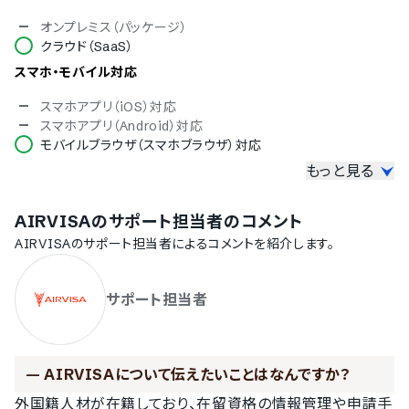
オンプレミス（パッケージ）
クラウド（SaaS）
スマホ・モバイル対応
スマホアプリ（iOS）対応
スマホアプリ（Android）対応
モバイルブラウザ（スマホブラウザ）対応
もっと見る
セキュリティ対応
ISMS
AIRVISA
のサポート担当者のコメント
Pマーク
冗長化
AIRVISA
のサポート担当者によるコメントを紹介します。
通信の暗号化
IP制限
サポート担当者
二要素認証・二段階認証
シングルサインオン
操作ログ取得
対応言語
—
AIRVISAについて伝えたいことはなんですか？
中国語
外国籍人材が在籍しており、在留資格の情報管理や申請手