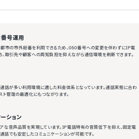
な番号運用
の主要都市の市外局番を利用できるため、050番号への変更を伴わずにIP電
め、取引先や顧客への周知負担を抑えながら通信環境を刷新できます。
短時間通話が多い利用環境に適した料金体系となっています。通話実態に合わ
スト管理の最適化にもつながります。
ーション
し、クリアな音声品質を実現しています。IP電話特有の音質低下を抑え、固定電
通話でも安定したコミュニケーションが可能です。