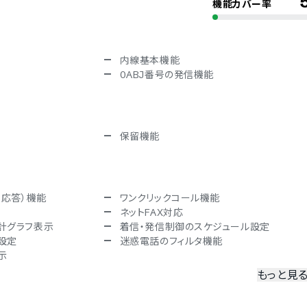
機能カバー率
内線基本機能
0ABJ番号の発信機能
保留機能
声応答）機能
ワンクリックコール機能
ネットFAX対応
計グラフ表示
着信・発信制御のスケジュール設定
設定
迷惑電話のフィルタ機能
示
もっと見
外局番）の新規取得
042（東京の市外局番）の新規取得