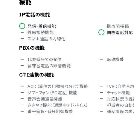
機能
英語
IP電話の機能
発信・着信機能
拠点間接続
外線接続機能
国際電話対応
スマホ通話の内線化
PBXの機能
代表番号での発信
転送機能
留守番電話の録音機能
CTI連携の機能
ACD（着信の自動振り分け）機能
IVR（自動音
ソフトフォン（PC電話）機能
チャット機能
音声会議通話機能
対応状況の統
ささやき機能（通話中アドバイス）
担当者の自動
番号管理・番号制御機能
通話履歴の表
新規取得できる電話番号
03（東京の市外局番）の新規取得
06（大阪の市