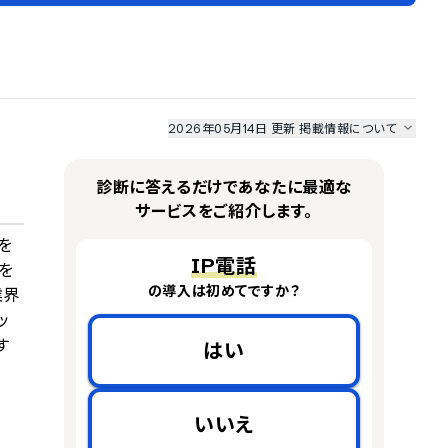
2026年05月14日 更新
掲載情報について
I最強ナビ
、
業界DX最強ナビ
、
人事DX最強ナビ
、
ITランキング
のサービス情報は、
一部
PRONIアイミツSaaS
のサービスデータを参照しています。
診断に答えるだけであなたに最適な
情報更新者：
業界DX最強ナビ
編集部
情報取得元
掲載修正依頼
サービスをご紹介します。
を
IP電話
を
の導入は初めてですか？
業界
ッ
す
はい
いいえ