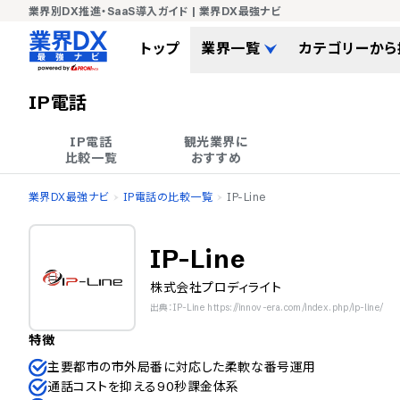
業界別DX推進・SaaS導入ガイド | 業界DX最強ナビ
トップ
業界一覧
カテゴリーから
IP電話
IP電話

観光業界に

比較一覧
おすすめ
業界DX最強ナビ
IP電話の比較一覧
IP-Line
IP-Line
株式会社プロディライト
出典：IP-Line https://innov-era.com/index.php/ip-line/
特徴
主要都市の市外局番に対応した柔軟な番号運用
通話コストを抑える90秒課金体系