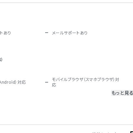
トあり
メールサポートあり
S）
モバイルブラウザ（スマホブラウザ）対
ndroid）対応
応
もっと見
冗長化
二要素認証・二段階認証