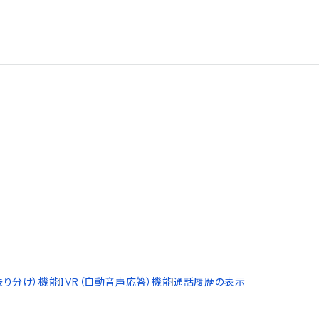
振り分け）機能
IVR（自動音声応答）機能
通話履歴の表示