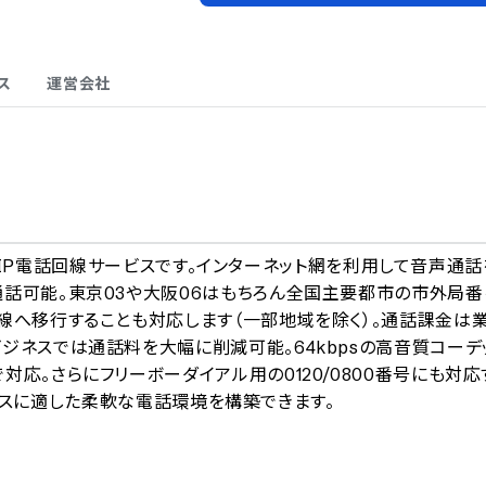
ス
運営会社
A
独自のIP電話回線サービスです。インターネット網を利用して音声通話
通話可能。東京03や大阪06はもちろん全国主要都市の市外局番
線へ移行することも対応します（一部地域を除く）。通話課金は
ジネスでは通話料を大幅に削減可能。64kbpsの高音質コーデ
応。さらにフリーボーダイアル用の0120/0800番号にも対応
ビジネスに適した柔軟な電話環境を構築できます。