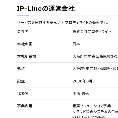
072（大阪の市外局番）の新規取得
048（埼玉の
IP-Line
の運営会社
0570（着信課金番号）の新規取得
0800（着信
03・06以外の市外局番の新規取得
継続利用できる電話番号
サービスを運営する
株式会社プロディライト
の概要です。
会社名
株式会社プロディライト
03（東京の市外局番）の継続利用
06（大阪の市
072（大阪の市外局番）の継続利用
048（埼玉の
本社の国
日本
0570（着信課金番号）の継続利用
0800（着信
本社所在地
大阪府市中央区高麗橋3-3-
拠点
大阪府・東京都・福岡県・愛
設立
2008年6月
代表名
小南 秀光
事業内容
音声ソリューション事業
クラウド音声システムの企画
回線サービスの販売