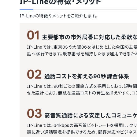
IP-Line
の特徴・メリット
IP-Line
の特徴やメリットをご紹介します。
01
主要都市の市外局番に対応した柔軟
IP-Lineでは、東京03や大阪06をはじめとした全国
話へ移行できます。既存番号を維持したまま運用できるた
02
通話コストを抑える90秒課金体系
IP-Lineでは、90秒ごとの課金方式を採用しており、
せた設計により、無駄な通話コストの発生を抑えやすく、コ
03
高音質通話による安定したコミュニケ
IP-Lineでは、64kbpsの高音質ビットレートを採用
話に近い通話環境を提供できるため、顧客対応やビジネス