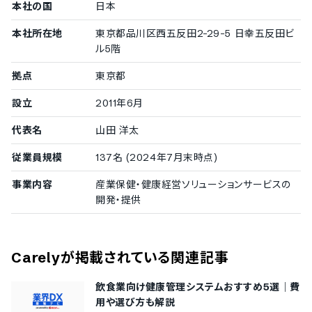
本社の国
クノプロ・ホールディングス株式会社
日本
/
オイレス工業株式会社
/
TOYO TIRE株式会社
/
株式会社タカギ
本社所在地
東京都品川区西五反田2-29-5 日幸五反田ビ
500〜999名
ル5階
株式会社コロプラ
/
株式会社インフォマート
/
株式会社サッ
ポロドラッグストアー
/
日本酒類販売株式会社
/
株式会社ア
拠点
東京都
ンドパッド
/
株式会社梓設計
/
株式会社スペース
/
学校法
人角川ドワンゴ学園
/
FCNT株式会社
/
ノーザンファーム
/
設立
2011年6月
日鉄ファーストテック株式会社
/
株式会社And Doホールデ
ィングス
代表名
山田 洋太
300〜499名
従業員規模
137名 (2024年7月末時点)
株式会社TBWA HAKUHODO
/
学校法人関西学院
/
ジャパ
ン・イーエム・ソリューションズ株式会社
/
アスカ株式会社
/
事業内容
産業保健・健康経営ソリューションサービスの
豊田通商システムズ株式会社
/
北海道日野自動車株式会社
開発・提供
/
JR東日本スポーツ株式会社
中小企業の導入実績
Carely
が掲載されている関連記事
従業員数20名〜300名未満の企業を中小企業としてご紹介してい
ます。
飲食業向け健康管理システムおすすめ5選｜費
用や選び方も解説
100〜299名