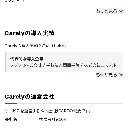
COMPANY
パーソナルデータ管理機能
もっと見る
コロナワクチン接種状況確認機能
ビジネスチャットツール
Slack
保健指導・フォロー
オンライン決済
専門職サポート
Carely
の導入実績
マネーフォワード ケッサイ
嘱託産業医の紹介
ハラスメント相談窓口機能
Carely
の導入実績をご紹介します。
時間管理Webアプリケーショ
社員研修・健康教育の提供
ン
Googleカレンダー
代表的な導入企業
フジッコ株式会社
/
学校法人関西学院
/
株式会社エステル
もっと見る
大企業の導入実績
従業員数300名以上を大企業としてご紹介しています。
Carely
の運営会社
1000名以上
株式会社オービックビジネスコンサルタント
/
株式会社クボ
サービスを運営する
株式会社iCARE
の概要です。
タ
/
LINE株式会社
/
日清食品ホールディングス株式会社
/
フジッコ株式会社
/
株式会社フォーシーズ
/
株式会社JALU
会社名
株式会社iCARE
X
/
朝日航洋株式会社
/
ハリマ化成グループ株式会社
/
テ