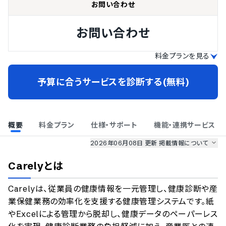
お問い合わせ
お問い合わせ
料金プランを見る
予算に合うサービスを診断する(無料)
概要
料金プラン
仕様・サポート
機能・連携サービス
2026年06月08日 更新
掲載情報について
AI最強ナビ
、
業界DX最強ナビ
、
人事DX最強ナビ
、
ITランキング
Carely
とは
のサービス情報は、
一部
PRONIアイミツSaaS
のサービスデータを参照しています。
Carelyは、従業員の健康情報を一元管理し、健康診断や産
情報更新者：
業界DX最強ナビ
編集部
情報取得元
掲載修正依頼
業保健業務の効率化を支援する健康管理システムです。紙
やExcelによる管理から脱却し、健康データのペーパーレス