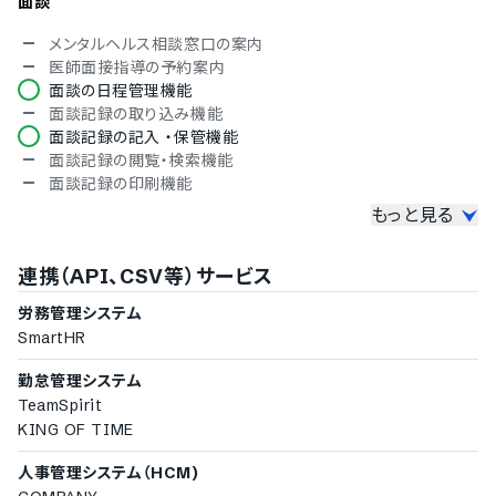
面談
メンタルヘルス相談窓口の案内
医師面接指導の予約案内
面談の日程管理機能
面談記録の取り込み機能
面談記録の記入 ・保管機能
面談記録の閲覧・検索機能
面談記録の印刷機能
もっと見る
会社運営関連
衛生委員会・職場巡視の記録機能
連携（API、CSV等）サービス
長時間労働の管理機能
過重労働者情報取り込み機能
労務管理システム
リスクリポート出力機能
SmartHR
各種労基署報告書の作成機能
分析
勤怠管理システム
TeamSpirit
組織分析機能機能
KING OF TIME
疾病リスク予測機能
プレゼンティズム分析機能
人事管理システム（HCM)
自由質問アンケート実施機能