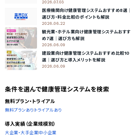
2026.07.03
トヨタファイナンシャルサービス株式会社
/
ナイル株式会社
/
株式会社ヤッホーブルーイング
/
Axcelead Drug Discover
医療機関向け健康管理システムおすすめ8選｜
y Partners株式会社
/
株式会社エステル
/
株式会社ロジコ
選び方・料金比較のポイントも解説
/
小久保製氷冷蔵株式会社
/
酒田共同火力発電株式会社
/
2026.06.22
プラチナゲームズ株式会社
観光業・ホテル業向け健康管理システムおすす
50〜99名
め7選｜選び方も解説
Creww株式会社
2026.06.09
20〜49名
建設業向け健康管理システムおすすめ比較10
株式会社アシスト
選｜選び方と導入メリットを解説
2026.06.09
導入実績（企業規模不明）
従業員数の確認が取れなかった企業をご紹介しています。
条件を選んで健康管理システムを検索
森トラスト株式会社
/
サイボウズ株式会社
/
note株式会社
/
Wovn Technologies株式会社
/
武蔵野環境整備株式会
無料プラン・トライアル
社
/
ビープラッツ株式会社
/
auフィナンシャルホールディン
無料プランあり
トライアルあり
グス株式会社
導入実績（企業規模別）
大企業・大手企業
中小企業