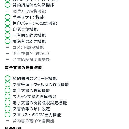
契約締結時の決済機能
対応言語
相手方の編集機能
手書きサイン機能
中国語
押印パターンの設定機能
デンマーク語
印影登録機能
オランダ語
三者間契約の機能
英語
署名者の変更機能
フィンランド語
コメント履歴機能
フランス語
不可視署名（透かし）
ドイツ語
合意締結証明書機能
イタリア語
韓国語
電子文書の管理機能
ノルウェー語
契約期限のアラート機能
ポルトガル語
文書管理用フォルダの作成機能
ロシア語
電子文書の検索機能
スペイン語
スキャン文章の管理機能
スウェーデン語
電子文書の閲覧権限設定機能
タイ語
文書情報の項目設定
アラビア語
文章リストのCSV出力機能
インドネシア語
契約書の電子保管機能
ブルガリア語
クロアチア語