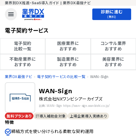
業界別DX推進・SaaS導入ガイド | 業界DX最強ナビ
診断に進む
(無料)
電子契約サービス
電子契約

医療業界に

コンサル業界

比較一覧
おすすめ
おすすめ
不動産業界に

製造業界に

美容業界に

おすすめ
おすすめ
おすすめ
業界DX最強ナビ
電子契約サービスの比較一覧
WAN-Sign
WAN-Sign
株式会社NXワンビシアーカイブズ
出典：WAN-Sign https://wan-sign.wanbishi.co.jp/
無料プランあり
IT導入補助金対象
上場企業導入実績あり
特徴
締結方式を使い分けられる柔軟な契約運用