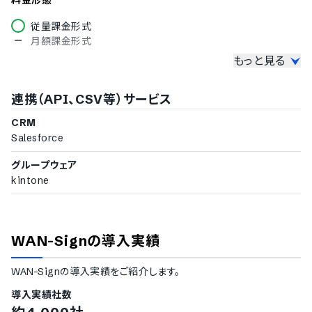
料金形態
チェコ語
ハンガリー語
従量課金形式
ポーランド語
月額課金形式
トルコ語
もっと見る
契約書の作成機能
ベトナム語
入力項目の設定
連携（API、CSV等）サービス
テンプレートの設定
テンプレート提供
CRM
PDFインポート
Salesforce
契約書の送付機能
グループウェア
契約書のアクセスコード設定機能
kintone
契約書の一括送付
署名依頼のSMS送信機能
署名タイプ
WAN-Sign
の導入実績
電子署名機能（当事者型）
電子サイン機能（立会人型）
WAN-Sign
の導入実績をご紹介します。
本人認証方法
導入実績社数