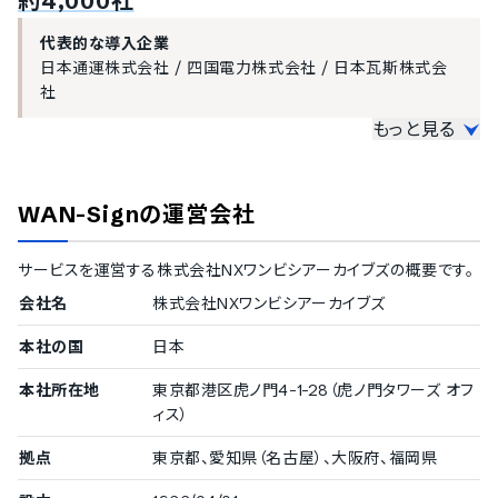
約4,000社
本人確認書類による認証
メールアドレス認証
代表的な導入企業
政府発行の電子証明書利用
日本通運株式会社
/
四国電力株式会社
/
日本瓦斯株式会
認定認証事業者による電子証明書発行
社
特定認証事業者による電子証明書発行
ユーザー管理機能
もっと見る
大企業の導入実績
アドレス帳登録
従業員数300名以上を大企業としてご紹介しています。
社内人事情報のマスタ登録
WAN-Sign
の運営会社
操作ログ管理
1000名以上
ワークフロー機能
日本通運株式会社
/
沢井製薬株式会社
/
ミズノ株式会社
/
サービスを運営する
株式会社NXワンビシアーカイブズ
の概要です。
AGS株式会社
/
スターバックスコーヒージャパン株式会社
/
電子文書の送付承認設定機能
鹿島道路株式会社
/
株式会社電通コーポレートワン
/
四国
会社名
株式会社NXワンビシアーカイブズ
契約書の承認ワークフロー設定
電力株式会社
/
日本瓦斯株式会社
/
富士電機株式会社
法律への対応
本社の国
300〜499名
日本
ポケットカード株式会社
/
株式会社NTTデータニューソン
電子署名法対応
本社所在地
東京都港区虎ノ門4-1-28（虎ノ門タワーズ オフ
電子帳簿保存法対応
ィス）
中小企業の導入実績
拠点
東京都、愛知県（名古屋）、大阪府、福岡県
従業員数20名〜300名未満の企業を中小企業としてご紹介してい
ます。