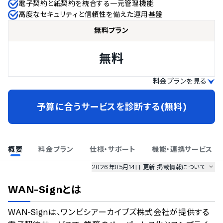
電子契約と紙契約を統合する一元管理機能
高度なセキュリティと信頼性を備えた運用基盤
無料プラン
無料
料金プランを見る
予算に合うサービスを診断する(無料)
概要
料金プラン
仕様・サポート
機能・連携サービス
2026年05月14日 更新
掲載情報について
AI最強ナビ
、
業界DX最強ナビ
、
人事DX最強ナビ
、
ITランキング
WAN-Sign
とは
のサービス情報は、
一部
PRONIアイミツSaaS
のサービスデータを参照しています。
WAN-Signは、ワンビシアーカイブズ株式会社が提供する
情報更新者：
業界DX最強ナビ
編集部
情報取得元
掲載修正依頼