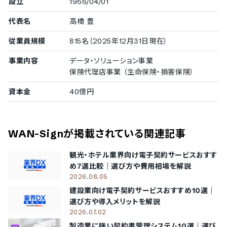
設立
1966/04/01
100〜299名
代表名
高橋 豊
株式会社サーキュレーション
/
株式会社アルファポリス
50〜99名
従業員規模
815名（2025年12月31日現在）
株式会社マネースクエア
20〜49名
事業内容
データ・ソリューション事業
株式会社日本クラウドキャピタル
/
株式会社デサント
/
株式
保険代理店事業 （生命保険・損害保険）
会社デザイントランスメディア
/
三幸ファシリティーズ株式会
資本金
社
40億円
導入実績（企業規模不明）
WAN-Sign
が掲載されている関連記事
従業員数の確認が取れなかった企業をご紹介しています。
株式会社モンスターラボ
/
株式会社LIXILホームファイナン
観光・ホテル業界向け電子契約サービスおすす
ス
/
株式会社ミヤビ・コーポレーション
/
株式会社大和ネク
め7選比較｜選び方や費用相場を解説
スト銀行
/
Film Solutions株式会社
/
株式会社フィンクロ
2026.08.05
ス・デジタル
/
株式会社サンスタッフ
建設業向け電子契約サービスおすすめ10選｜
選び方や導入メリットを解説
2026.07.02
製造業に強い契約書管理システム10選｜選び