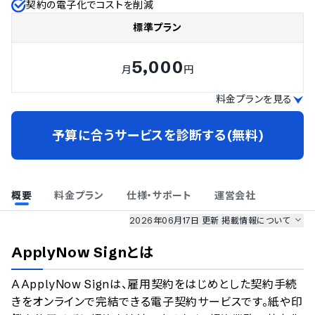
契約の電子化でコストを削減
標準プラン
5,000
月
円
料金プランを見る
予算に合うサービスを診断する(無料)
概要
料金プラン
仕様・サポート
運営会社
2026年06月17日 更新
掲載情報について
AI最強ナビ
、
業界DX最強ナビ
、
人事DX最強ナビ
、
ITランキング
ApplyNow Sign
とは
のサービス情報は、
一部
PRONIアイミツSaaS
のサービスデータを参照しています。
AApplyNow Signは、雇用契約をはじめとした契約手続
情報更新者：
業界DX最強ナビ
編集部
情報取得元
掲載修正依頼
きをオンラインで完結できる電子契約サービスです。紙や印