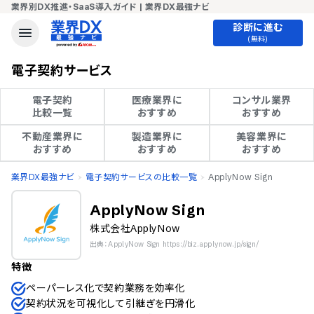
業界別DX推進・SaaS導入ガイド | 業界DX最強ナビ
診断に進む
(無料)
電子契約サービス
電子契約

医療業界に

コンサル業界

比較一覧
おすすめ
おすすめ
不動産業界に

製造業界に

美容業界に

おすすめ
おすすめ
おすすめ
業界DX最強ナビ
電子契約サービスの比較一覧
ApplyNow Sign
ApplyNow Sign
株式会社ApplyNow
出典：ApplyNow Sign https://biz.applynow.jp/sign/
特徴
ペーパーレス化で契約業務を効率化
契約状況を可視化して引継ぎを円滑化