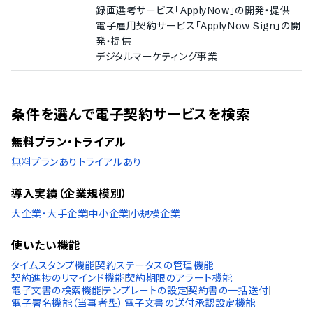
録画選考サービス「ApplyNow」の開発・提供
ドイツ語
電子雇用契約サービス「ApplyNow Sign」の開
イタリア語
発・提供
韓国語
デジタルマーケティング事業
ノルウェー語
ポルトガル語
ロシア語
スペイン語
条件を選んで電子契約サービスを検索
スウェーデン語
タイ語
無料プラン・トライアル
アラビア語
インドネシア語
無料プランあり
トライアルあり
ブルガリア語
クロアチア語
導入実績（企業規模別）
チェコ語
大企業・大手企業
中小企業
小規模企業
ハンガリー語
ポーランド語
使いたい機能
トルコ語
ベトナム語
タイムスタンプ機能
契約ステータスの管理機能
契約進捗のリマインド機能
契約期限のアラート機能
電子文書の検索機能
テンプレートの設定
契約書の一括送付
電子署名機能（当事者型）
電子文書の送付承認設定機能