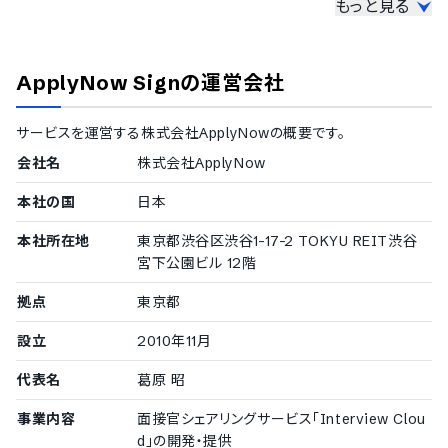
もっと見る
セキュリティ対応
ISMS
Pマーク
ApplyNow Sign
の運営会社
冗長化
通信の暗号化
IP制限
サービスを運営する
株式会社ApplyNow
の概要です。
二要素認証・二段階認証
会社名
株式会社ApplyNow
シングルサインオン
保存ファイルの暗号化
本社の国
日本
ファイアウォール
PCIDSS（ペイメントデータセキュリティ基準）
本社所在地
東京都渋谷区渋谷1-17-2 TOKYU REIT渋谷
公的認証
宮下公園ビル 12階
ISO/IEC 27017（クラウドサービスセキュリティ）
拠点
東京都
対応言語
中国語
設立
2010年11月
デンマーク語
代表名
葛原 昭
オランダ語
英語
事業内容
面接官シェアリングサービス「Interview Clou
フィンランド語
d」の開発・提供
フランス語