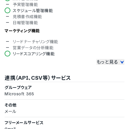
予実管理機能
スペイン語
スケジュール管理機能
スウェーデン語
見積書作成機能
タイ語
日報管理機能
アラビア語
インドネシア語
マーケティング機能
ブルガリア語
クロアチア語
リードナーチャリング機能
チェコ語
営業データの分析機能
ヘブライ語
リードスコアリング機能
ヒンディー語
もっと見る
その他機能
ハンガリー語
ポーランド語
LINEメッセージ配信機能
連携（API、CSV等）サービス
トルコ語
SMS配信機能
ベトナム語
データのインポート機能
グループウェア
アンケート作成機能
Microsoft 365
ダッシュボードのカスタマイズ対応
その他
メール
フリーメールサービス