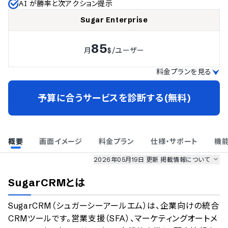
AI が勝率と次アクション提示
Sugar Enterprise
85
月
$
/ユーザー
料金プランを見る
予算に合うサービスを診断する(無料)
概要
画面イメージ
料金プラン
仕様・サポート
機
2026年05月19日 更新
掲載情報について
AI最強ナビ
、
業界DX最強ナビ
、
人事DX最強ナビ
、
ITランキング
SugarCRM
とは
のサービス情報は、
一部
PRONIアイミツSaaS
のサービスデータを参照しています。
SugarCRM（シュガーシーアールエム）は、企業向けの統合
情報更新者：
業界DX最強ナビ
編集部
情報取得元
掲載修正依頼
CRMツールです。営業支援（SFA）、マーケティングオートメ