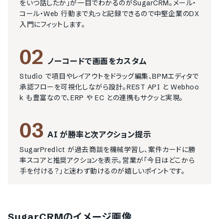
をいつ話したか」が一目でわかるのがSugarCRM。メール・
コール・Web 行動まで丸っと記録できるので中堅企業のDX
入門にフィットします。
02
ノーコードで画面をカスタム
Studio で項目やレイアウトをドラッグ編集、BPMエディタで
承認フローを可視化しながら設計。REST API と Webhoo
k も豊富なので、ERP や EC との連携もサクッと実現。
03
AI が勝率と次アクション提示
SugarPredict が過去商談を機械学習し、案件カードに勝
率スコアと推奨アクションを表示。営業が「今日はどこから
手を付ける？」と迷わず動けるのが嬉しいポイントです。
SugarCRM
のイメージ画像