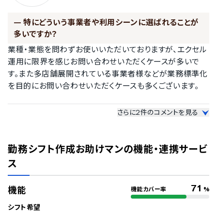
—
特にどういう事業者や利用シーンに選ばれることが
多いですか？
業種・業態を問わずお使いいただいておりますが、エクセル
運用に限界を感じお問い合わせいただくケースが多いで
す。また多店舗展開されている事業者様などが業務標準化
を目的にお問い合わせいただくケースも多くございます。
—
利用者から特に嬉しかった声や、印象に残った評価
さらに
2
件のコメントを見る
はありますか？
「もっと早く知りたかった」「痒い所に手が届く」そんな声を
いただくと、業務効率化だけでなく精神的な負担を手助け
勤務シフト作成お助けマン
の機能・連携サービ
することもできていると感じ嬉しかったです。
ス
—
導入後のサポート体制や運用支援で、特に意識して
71
機能
機能カバー率
%
いる点はありますか？
無料トライアル中も契約後も何回でも無料でサポートがつ
シフト希望