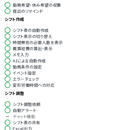
いており、Ｗｅｂ会議等を使い利用定着まで徹底的にお付
勤務希望・休み希望の収集
き合いします。
提出のリマインド
シフト作成
シフト表の自動作成
シフト表示の切り替え
時間帯別の必要人数を表示
概算経費の算出・表示
メモ入力
AIによる自動作成
勤務条件の設定
イベント設定
エラーチェック
変形労働時間への対応
シフト調整
シフト調整依頼
自動アラート
チャット機能
シフト表の共有
Excel出力