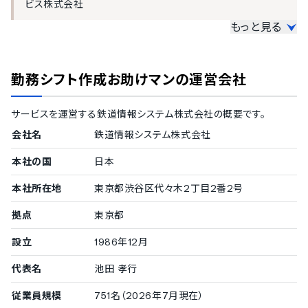
ビス株式会社
遅刻・残業などの申請機能
もっと見る
大企業の導入実績
従業員数300名以上を大企業としてご紹介しています。
勤務シフト作成お助けマン
の運営会社
1000名以上
京セラ株式会社
/
合同会社DMM.com
/
日本ホテル株式会
サービスを運営する
鉄道情報システム株式会社
の概要です。
社
/
株式会社マルハン
/
雪印メグミルク株式会社
/
コネク
シオ株式会社
/
アパホテル株式会社
/
株式会社麻生 飯塚病
会社名
鉄道情報システム株式会社
院
/
サトフードサービス株式会社
本社の国
500〜999名
日本
株式会社エムアイカード
/
株式会社JR西日本交通サービス
本社所在地
東京都渋谷区代々木2丁目2番2号
/
株式会社ジェイアール東海ホテルズ
300〜499名
拠点
東京都
ソニー銀行株式会社
/
株式会社エネチタ
設立
1986年12月
中小企業の導入実績
代表名
池田 孝行
従業員数20名〜300名未満の企業を中小企業としてご紹介してい
ます。
従業員規模
751名（2026年7月現在）