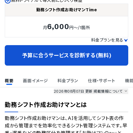
無料トライアルで導入前にじっくり検証
勤務シフト作成お助けマンTime
6,000
月
円～
/1箇所
料金プランを見る
予算に合うサービスを診断する(無料)
概要
画面イメージ
料金プラン
仕様・サポート
機
2026年08月07日 更新
掲載情報について
AI最強ナビ
、
業界DX最強ナビ
、
人事DX最強ナビ
、
ITランキング
勤務シフト作成お助けマン
とは
のサービス情報は、
一部
PRONIアイミツSaaS
のサービスデータを参照しています。
勤務シフト作成お助けマンは、AIを活用してシフト表の作
情報更新者：
業界DX最強ナビ
編集部
情報取得元
掲載修正依頼
成から管理までを効率化できるシフト管理システムです。早