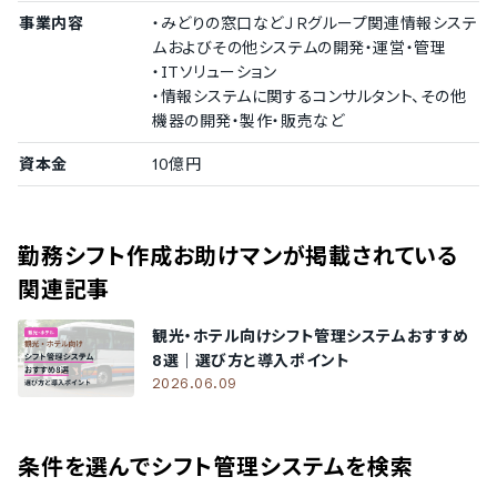
100〜299名
事業内容
・みどりの窓口などＪＲグループ関連情報システ
株式会社ユニクエスト
ムおよびその他システムの開発・運営・管理
50〜99名
・ITソリューション
合同会社KITSライン
・情報システムに関するコンサルタント、その他
機器の開発・製作・販売など
導入実績（企業規模不明）
資本金
10億円
従業員数の確認が取れなかった企業をご紹介しています。
株式会社プログレス
/
株式会社西日本メタル
勤務シフト作成お助けマン
が掲載されている
関連記事
観光・ホテル向けシフト管理システムおすすめ
8選｜選び方と導入ポイント
2026.06.09
条件を選んでシフト管理システムを検索