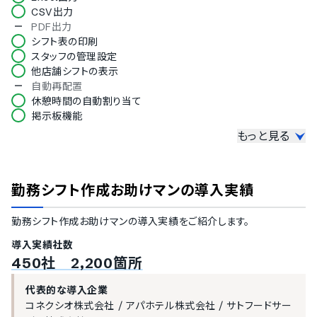
CSV出力
PDF出力
シフト表の印刷
スタッフの管理設定
他店舗シフトの表示
自動再配置
休憩時間の自動割り当て
掲示板機能
もっと見る
募集機能
ヘルプ募集
応援勤務登録
勤務シフト作成お助けマン
の導入実績
新規募集情報の作成
応募者の履歴書確認
勤務シフト作成お助けマン
の導入実績をご紹介します。
採用不採用の決定通知
採用者とのチャット
導入実績社数
勤怠管理
450社 2,200箇所
タイムカード機能
代表的な導入企業
打刻承認・修正
コネクシオ株式会社
/
アパホテル株式会社
/
サトフードサー
残業時間管理