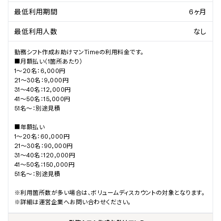
最低利用期間
6ヶ月
最低利用人数
なし
勤務シフト作成お助けマンTimeの利用料金です。

■月額払い（1箇所あたり）

1～20名：6,000円

21～30名：9,000円

31～40名：12,000円

41～50名：15,000円

51名～：別途見積

■年額払い

1～20名：60,000円

21～30名：90,000円

31～40名：120,000円

41～50名：150,000円

51名～：別途見積

※利用箇所数が多い場合は、ボリュームディスカウントの対象となります。

※詳細は運営企業へお問い合わせください。