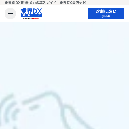
業界別DX推進・SaaS導入ガイド | 業界DX最強ナビ
診断に進む
(無料)