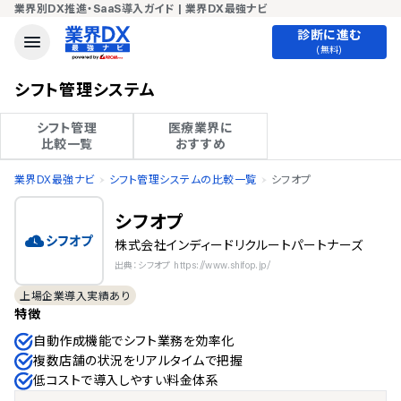
業界別DX推進・SaaS導入ガイド | 業界DX最強ナビ
診断に進む
(無料)
シフト管理システム
シフト管理

医療業界に

比較一覧
おすすめ
業界DX最強ナビ
シフト管理システムの比較一覧
シフオプ
シフオプ
株式会社インディードリクルートパートナーズ
出典：シフオプ https://www.shifop.jp/
上場企業導入実績あり
特徴
自動作成機能でシフト業務を効率化
複数店舗の状況をリアルタイムで把握
低コストで導入しやすい料金体系