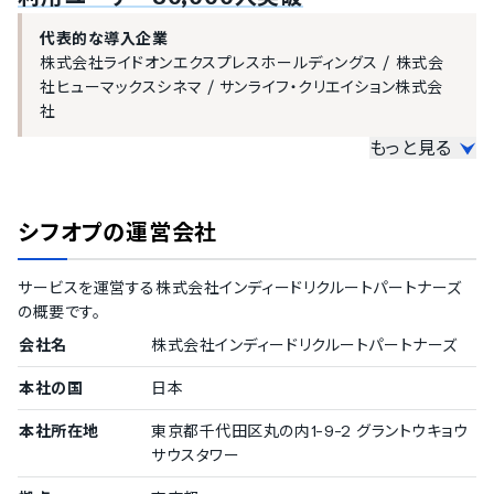
タイムカード機能
代表的な導入企業
打刻承認・修正
株式会社ライドオンエクスプレスホールディングス
/
株式会
残業時間管理
社ヒューマックスシネマ
/
サンライフ・クリエイション株式会
遅刻・残業などの申請機能
社
もっと見る
大企業の導入実績
従業員数300名以上を大企業としてご紹介しています。
シフオプ
の運営会社
1000名以上
Sansan株式会社
/
TOHOシネマズ株式会社
サービスを運営する
株式会社インディードリクルートパートナーズ
300〜499名
の概要です。
株式会社ライドオンエクスプレスホールディングス
/
サンライ
フ・クリエイション株式会社
/
株式会社シュゼット・ホールディ
会社名
株式会社インディードリクルートパートナーズ
ングス
本社の国
日本
中小企業の導入実績
本社所在地
東京都千代田区丸の内1-9-2 グラントウキョウ
サウスタワー
従業員数20名〜300名未満の企業を中小企業としてご紹介してい
ます。