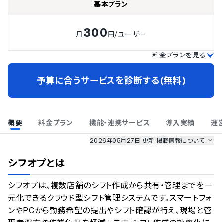
基本プラン
300
月
円
/ユーザー
料金プランを見る
予算に合うサービスを診断する(無料)
概要
料金プラン
機能・連携サービス
導入実績
運
2026年05月27日 更新
掲載情報について
AI最強ナビ
、
業界DX最強ナビ
、
人事DX最強ナビ
、
ITランキング
シフオプ
とは
のサービス情報は、
一部
PRONIアイミツSaaS
のサービスデータを参照しています。
シフオプは、複数店舗のシフト作成から共有・管理までを一
情報更新者：
業界DX最強ナビ
編集部
情報取得元
掲載修正依頼
元化できるクラウド型シフト管理システムです。スマートフォ
ンやPCから勤務希望の提出やシフト確認が行え、現場と管