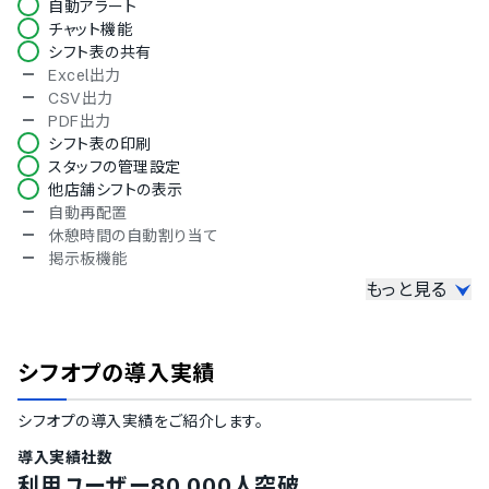
自動アラート
チャット機能
シフト表の共有
Excel出力
CSV出力
PDF出力
シフト表の印刷
スタッフの管理設定
他店舗シフトの表示
自動再配置
休憩時間の自動割り当て
掲示板機能
もっと見る
募集機能
ヘルプ募集
応援勤務登録
シフオプ
の導入実績
新規募集情報の作成
応募者の履歴書確認
シフオプ
の導入実績をご紹介します。
採用不採用の決定通知
採用者とのチャット
導入実績社数
勤怠管理
利用ユーザー80,000人突破