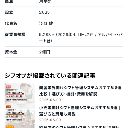
拠点
東京都
50〜99名
設立
2025
株式会社フレッシュネス
代表名
淺野 健
導入実績（企業規模不明）
従業員規模
5,283人（2026年4月1日現在 / アルバイト・パ
従業員数の確認が取れなかった企業をご紹介しています。
ート含）
株式会社ヒューマックスシネマ
/
セキショウブランニューシス
資本金
2億円
テム株式会社
/
株式会社Wing
シフオプ
が掲載されている関連記事
美容業界向けシフト管理システムおすすめ8選
比較｜選び方・機能・費用を解説
2026.06.09
小売業向けシフト管理システムおすすめ5選｜
選び方と費用も解説
2026.06.09
飲食店のシフト管理システムおすすめ10選比