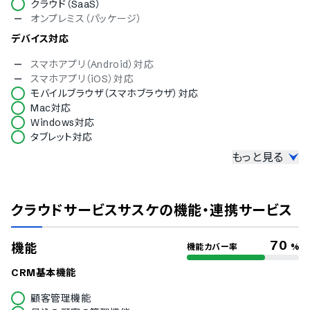
クラウド（SaaS）
オンプレミス（パッケージ）
デバイス対応
スマホアプリ（Android）対応
スマホアプリ（iOS）対応
モバイルブラウザ（スマホブラウザ）対応
Mac対応
Windows対応
タブレット対応
もっと見る
セキュリティ
ISMS
Pマーク
クラウドサービスサスケ
の機能・連携サービス
冗長化
通信の暗号化
IP制限
70
機能
機能カバー率
%
二要素認証・二段階認証
シングルサインオン
CRM基本機能
対応言語
顧客管理機能