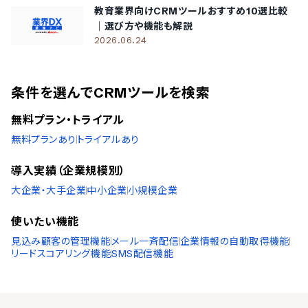
クミス
/
中央キャリアネット株式会社
教育業界向けCRMツールおすすめ10選比較
｜選び方や機能も解説
2026.06.24
小規模企業の導入実績
従業員数20名未満の企業を小規模企業としてご紹介しています。
株式会社マネジメントパートナー
/
株式会社フォーライフシ
条件を選んでCRMツールを検索
ステム
/
株式会社ママスクエア
/
NCRI株式会社
/
株式会
無料プラン・トライアル
社システムズエンジニアリング
無料プランあり
トライアルあり
導入実績（企業規模不明）
導入実績（企業規模別）
従業員数の確認が取れなかった企業をご紹介しています。
大企業・大手企業
中小企業
小規模企業
株式会社山田製作所
/
株式会社ハッピースマイル
/
株式会
社No.1パートナー
/
株式会社天職市場
/
岡地株式会社
/
株
使いたい機能
式会社HRインスティテュート
/
社会起業大学
/
株式会社ア
見込み顧客の管理機能
メール一斉配信
企業情報の自動取得機能
ド・フェイス
/
一建設株式会社
リードスコアリング機能
SMS配信機能