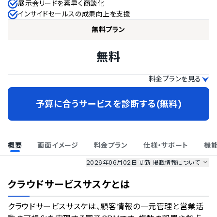
展示会リードを素早く商談化
インサイドセールスの成果向上を支援
無料プラン
無料
料金プランを見る
予算に合うサービスを診断する(無料)
概要
画面イメージ
料金プラン
仕様・サポート
機
2026年06月02日 更新
掲載情報について
AI最強ナビ
、
業界DX最強ナビ
、
人事DX最強ナビ
、
ITランキング
クラウドサービスサスケ
とは
のサービス情報は、
一部
PRONIアイミツSaaS
のサービスデータを参照しています。
クラウドサービスサスケは、顧客情報の一元管理と営業活
情報更新者：
業界DX最強ナビ
編集部
情報取得元
掲載修正依頼