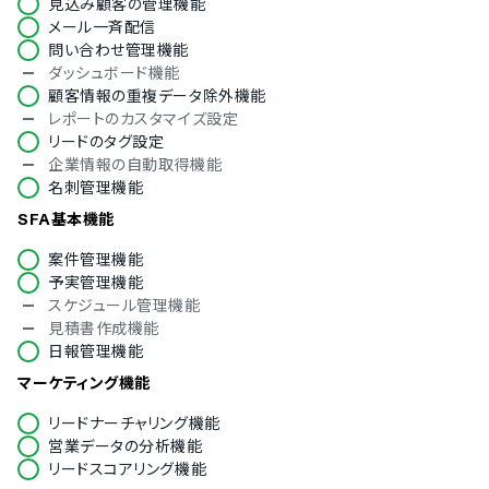
見込み顧客の管理機能
英語
メール一斉配信
中国語
問い合わせ管理機能
デンマーク語
ダッシュボード機能
オランダ語
顧客情報の重複データ除外機能
フィンランド語
レポートのカスタマイズ設定
フランス語
リードのタグ設定
ドイツ語
企業情報の自動取得機能
イタリア語
名刺管理機能
韓国語
ノルウェー語
SFA基本機能
ポルトガル語
案件管理機能
ロシア語
予実管理機能
スペイン語
スケジュール管理機能
スウェーデン語
見積書作成機能
タイ語
日報管理機能
アラビア語
インドネシア語
マーケティング機能
ブルガリア語
クロアチア語
リードナーチャリング機能
チェコ語
営業データの分析機能
ヘブライ語
リードスコアリング機能