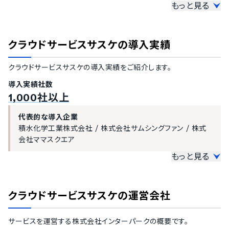
ヒンディー語
もっと見る
その他機能
ハンガリー語
ポーランド語
LINEメッセージ配信機能
トルコ語
SMS配信機能
クラウドサービスサスケ
の導入実績
ベトナム語
データのインポート機能
アンケート作成機能
クラウドサービスサスケ
の導入実績をご紹介します。
ダッシュボードのカスタマイズ対応
導入実績社数
1,000社以上
代表的な導入企業
積水化学工業株式会社
/
株式会社サムシングファン
/
株式
会社ママスクエア
もっと見る
大企業の導入実績
従業員数300名以上を大企業としてご紹介しています。
クラウドサービスサスケ
の運営会社
1000名以上
伊藤忠テクノソリューションズ株式会社
/
ネグロス電工株式
サービスを運営する
株式会社インターパーク
の概要です。
会社
/
パナソニック株式会社
/
積水化学工業株式会社