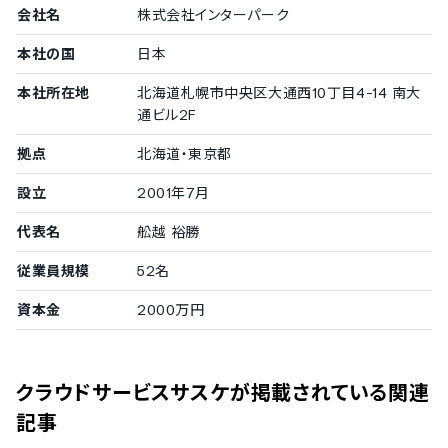
500〜999名
会社名
株式会社インターパーク
株式会社ケーイーシー
/
株式会社土屋ホールディングス
/
フ
本社の国
ィクス コミュニケーションズ株式会社
日本
300〜499名
本社所在地
北海道札幌市中央区大通西10丁目4-14 南大
中興化成工業株式会社
/
株式会社ビースタイルメディア
/
株
通ビル2F
式会社信興テクノミスト
/
株式会社コーポレート・アドバイザ
ーズM&A
/
株式会社 光岡自動車
拠点
北海道・東京都
設立
2001年7月
中小企業の導入実績
従業員数20名〜300名未満の企業を中小企業としてご紹介してい
代表名
舩越 裕勝
ます。
従業員規模
52名
100〜299名
菊川工業株式会社
/
三菱電機インダストリアルソリューショ
資本金
2000万円
ンズ株式会社
/
株式会社ユース
/
株式会社プラックス
/
株
式会社シーエスエム
/
株式会社フルノシステムズ
50〜99名
クラウドサービスサスケ
が掲載されている関連
株式会社エルコム
/
トレイン・ジャパン株式会社
20〜49名
記事
glassy株式会社
/
株式会社サムシングファン
/
株式会社エ