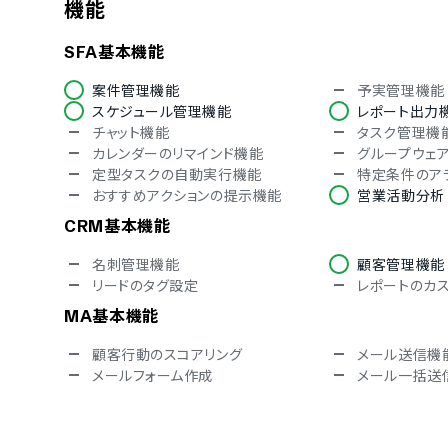
機能
対応言語
SFA基本機能
中国語
デンマーク語
英語
フィンランド語
案件管理機能
予実管理機能
ドイツ語
イタリア語
スケジュール管理機能
レポート出力
ノルウェー語
ポルトガル語
チャット機能
タスク管理機
スペイン語
スウェーデン
カレンダーのリマインド機能
グループウェ
アラビア語
インドネシア
定型タスクの自動実行機能
特定条件のア
クロアチア語
チェコ語
おすすめアクションの提示機能
営業活動分析
ヒンディー語
ハンガリー語
トルコ語
ベトナム語
CRM基本機能
名刺管理機能
顧客管理機能
リードのタグ設定
レポートのカ
MA基本機能
顧客行動のスコアリング
メール送信機
メールフォーム作成
メール一括送
SFAオプション機能
企業情報の自動取得機能