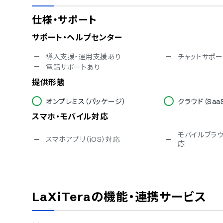
仕様・サポート
サポート・ヘルプセンター
導入支援・運用支援あり
チャットサポー
電話サポートあり
提供形態
オンプレミス（パッケージ）
クラウド（Saa
スマホ・モバイル対応
モバイルブラウ
スマホアプリ（iOS）対応
応
セキュリティ対応
ISMS
Pマーク
通信の暗号化
IP制限
LaXiTera
の機能・連携サービス
シングルサインオン
TRUSTe
ISO/IEC 27017（クラウドサービスセ
キュリティ）