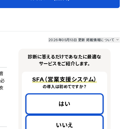
2026年05月13日 更新
掲載情報について
I最強ナビ
、
業界DX最強ナビ
、
人事DX最強ナビ
、
ITランキング
のサービス情報は、
一部
PRONIアイミツSaaS
のサービスデータを参照しています。
診断に答えるだけであなたに最適な
情報更新者：
業界DX最強ナビ
編集部
情報取得元
掲載修正依頼
サービスをご紹介します。
管
SFA（営業支援システム）
に必
の導入は初めてですか？
軟
はい
いいえ