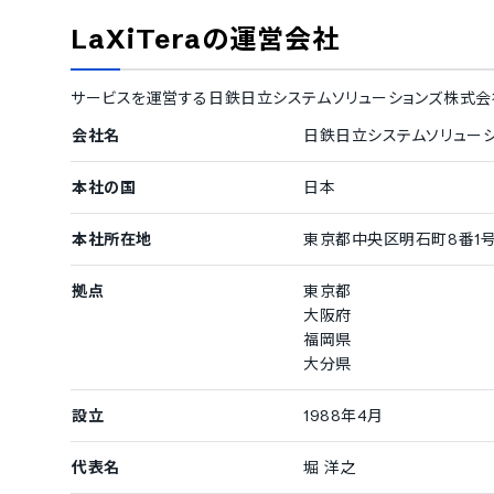
LaXiTera
の運営会社
サービスを運営する
日鉄日立システムソリューションズ株式会
会社名
日鉄日立システムソリュー
本社の国
日本
本社所在地
東京都中央区明石町8番1号
拠点
東京都
大阪府
福岡県
大分県
設立
1988年4月
代表名
堀 洋之