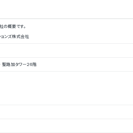
社
の概要です。
ションズ株式会社
 聖路加タワー26階