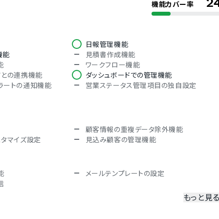
2
機能カバー率
オランダ語
フランス語
日報管理機能
韓国語
機能
見積書作成機能
ロシア語
能
ワークフロー機能
語
タイ語
アとの連携機能
ダッシュボードでの管理機能
語
ブルガリア語
ラートの通知機能
営業ステータス管理項目の独自設定
ヘブライ語
ポーランド語
顧客情報の重複データ除外機能
スタマイズ設定
見込み顧客の管理機能
能
メールテンプレートの設定
信
もっと見