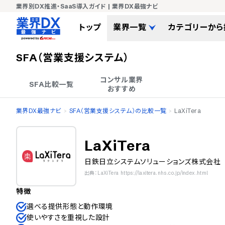
業界別DX推進・SaaS導入ガイド | 業界DX最強ナビ
トップ
業界一覧
カテゴリーから
SFA（営業支援システム）
コンサル業界

SFA比較一覧
おすすめ
業界DX最強ナビ
SFA（営業支援システム）の比較一覧
LaXiTera
LaXiTera
日鉄日立システムソリューションズ株式会社
出典：LaXiTera https://laxitera.nhs.co.jp/index.html
特徴
選べる提供形態と動作環境
使いやすさを重視した設計