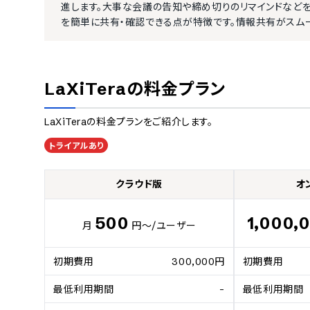
進します。大事な会議の告知や締め切りのリマインドなど
を簡単に共有・確認できる点が特徴です。情報共有がスム
LaXiTera
の料金プラン
LaXiTera
の料金プランをご紹介します。
トライアルあり
クラウド版
オ
500
1,000,
月
円～
/ユーザー
初期費用
300,000円
初期費用
最低利用期間
-
最低利用期間