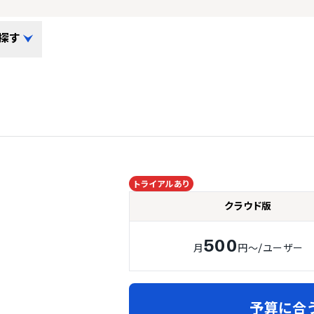
探す
トライアルあり
クラウド版
500
月
円～
/ユーザー
予算に合