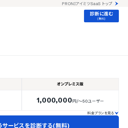
PRONIアイミツSaaS トップ
診断に進む
(無料)
オンプレミス版
1,000,000
円
/～50ユーザー
料金プランを見る
うサービスを診断する(無料)