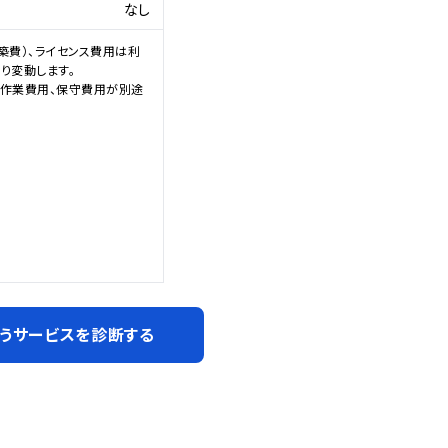
なし
築費）、ライセンス費用は利
変動します。

作業費用、保守費用が別途
うサービスを診断する