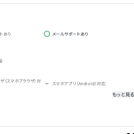
トあり
メールサポートあり
S）
ザ（スマホブラウザ）対
スマホアプリ（Android）対応
もっと見
冗長化
二要素認証・二段階認証
ISO 9001（品質マネジメント）