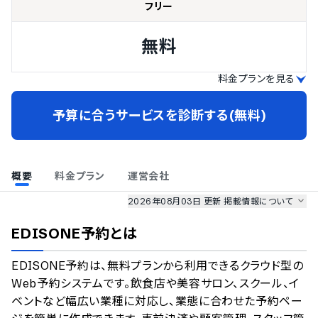
フリー
無料
料金プランを見る
予算に合うサービスを診断する(無料)
概要
料金プラン
運営会社
2026年08月03日 更新
掲載情報について
AI最強ナビ
、
業界DX最強ナビ
、
人事DX最強ナビ
、
ITランキング
EDISONE予約
とは
のサービス情報は、
一部
PRONIアイミツSaaS
のサービスデータを参照しています。
EDISONE予約は、無料プランから利用できるクラウド型の
情報更新者：
業界DX最強ナビ
編集部
情報取得元
掲載修正依頼
Web予約システムです。飲食店や美容サロン、スクール、イ
ベントなど幅広い業種に対応し、業態に合わせた予約ペー