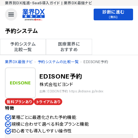
業界別DX推進・SaaS導入ガイド | 業界DX最強ナビ
診断に進む
(無料)
予約システム
予約システム

医療業界に

比較一覧
おすすめ
業界DX最強ナビ
予約システムの比較一覧
EDISONE予約
EDISONE予約
株式会社ビヨンド
出典：EDISONE予約 https://edisone.jp/index
無料プランあり
トライアルあり
特徴
業種ごとに最適化された予約機能
規模に合わせて選べる料金プランと機能
初心者でも導入しやすい操作性