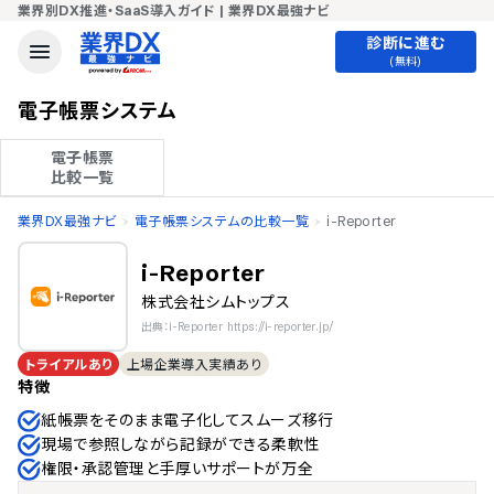
業界別DX推進・SaaS導入ガイド | 業界DX最強ナビ
診断に進む
(無料)
電子帳票システム
電子帳票

比較一覧
業界DX最強ナビ
電子帳票システムの比較一覧
i-Reporter
i-Reporter
株式会社シムトップス
出典：i-Reporter https://i-reporter.jp/
トライアルあり
上場企業導入実績あり
特徴
紙帳票をそのまま電子化してスムーズ移行
現場で参照しながら記録ができる柔軟性
権限・承認管理と手厚いサポートが万全