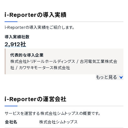
見積書のアップロード
注文書のアップロード
i-Reporter
の導入実績
契約書のアップロード
発注書のアップロード
i-Reporter
の導入実績をご紹介します。
請求書のアップロード
領収書のアップロード
導入実績社数
納品書のアップロード
2,912社
検収書のアップロード
売上明細書のアップロード
代表的な導入企業
支払通知書のアップロード
株式会社トリドールホールディングス
/
古河電気工業株式会
銀行WEB帳票のアップロード
社
/
カワサキモータース株式会社
注文請書のアップロード
もっと見る
拡張子
大企業の導入実績
word形式のアップロード
従業員数300名以上を大企業としてご紹介しています。
excel形式のアップロード
i-Reporter
の運営会社
pdf形式のアップロード
1000名以上
png形式のアップロード
戸田建設株式会社
/
株式会社トリドールホールディングス
/
jpg形式のアップロード
サービスを運営する
株式会社シムトップス
の概要です。
古河電気工業株式会社
/
富士フィルムマニュファクチュアリ
jpeg形式のアップロード
ング株式会社
/
カワサキモータース株式会社
/
株式会社中
会社名
株式会社シムトップス
電工