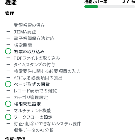
27
機能
機能カバー率
%
管理
受領帳票の保存
JIIMA認証
電子帳簿保存法対応
検索機能
帳票の取り込み
PDFファイルの取り込み
タイムスタンプの付与
検索要件に関する必要項目の入力
AIによる必要項目の抽出
ページ形式の閲覧
レコード表示での閲覧
カテゴリ管理設定
権限管理設定
マルチテナント機能
ワークフローの設定
訂正・削除ができないシステム要件
収集データのAI分析
作成・配信