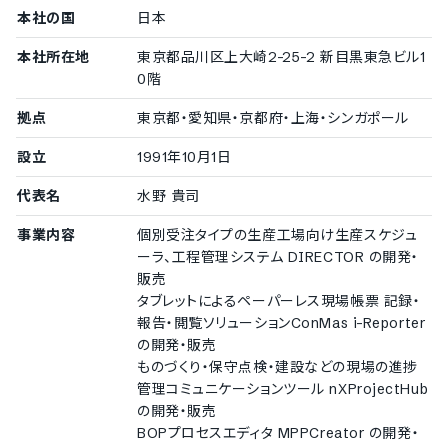
本社の国
500〜999名
日本
株式会社マルハチ村松
本社所在地
東京都品川区上大崎2-25-2 新目黒東急ビル1
300〜499名
0階
株式会社熊平製作所
/
バイホロン株式会社
/
日精株式会社
/
株式会社アクアライン
拠点
東京都・愛知県・京都府・上海・シンガポール
設立
1991年10月1日
中小企業の導入実績
従業員数20名〜300名未満の企業を中小企業としてご紹介してい
代表名
水野 貴司
ます。
事業内容
個別受注タイプの生産工場向け生産スケジュ
100〜299名
ーラ、工程管理システム DIRECTOR の開発・
株式会社メディパス
/
株式会社シティプラスチック
/
積水成
販売
型工業株式会社
タブレットによるペーパーレス現場帳票 記録・
50〜99名
報告・閲覧ソリューションConMas i-Reporter
旭テック株式会社
の開発・販売
20〜49名
ものづくり・保守点検・建設などの現場の進捗
株式会社鈴木文具
管理コミュニケーションツール nXProjectHub
の開発・販売
BOPプロセスエディタ MPPCreator の開発・
小規模企業の導入実績