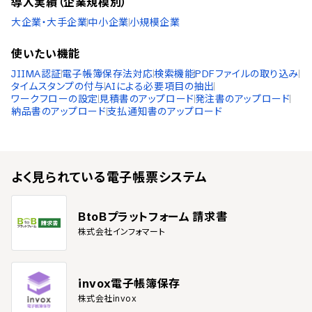
導入実績（企業規模別）
大企業・大手企業
中小企業
小規模企業
使いたい機能
JIIMA認証
電子帳簿保存法対応
検索機能
PDFファイルの取り込み
タイムスタンプの付与
AIによる必要項目の抽出
ワークフローの設定
見積書のアップロード
発注書のアップロード
納品書のアップロード
支払通知書のアップロード
よく見られている
電子帳票システム
BtoBプラットフォーム 請求書
株式会社インフォマート
invox電子帳簿保存
株式会社invox