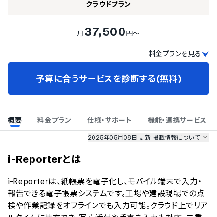
クラウドプラン
37,500
月
円～
料金プランを見る
予算に合うサービスを診断する(無料)
概要
料金プラン
仕様・サポート
機能・連携サービス
2025年05月08日 更新
掲載情報について
AI最強ナビ
、
業界DX最強ナビ
、
人事DX最強ナビ
、
ITランキング
i-Reporter
とは
のサービス情報は、
一部
PRONIアイミツSaaS
のサービスデータを参照しています。
i-Reporterは、紙帳票を電子化し、モバイル端末で入力・
情報更新者：
業界DX最強ナビ
編集部
情報取得元
掲載修正依頼
報告できる電子帳票システムです。工場や建設現場での点
検や作業記録をオフラインでも入力可能。クラウド上でリア