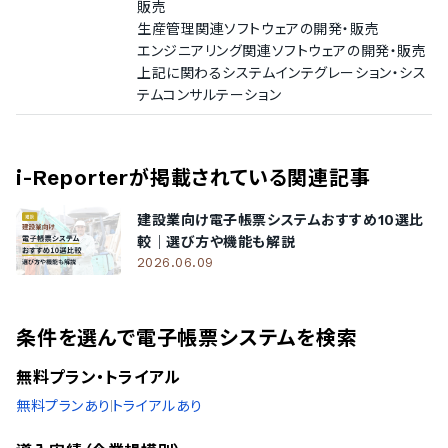
販売
従業員数20名未満の企業を小規模企業としてご紹介しています。
生産管理関連ソフトウェアの開発・販売
株式会社JM
エンジニアリング関連ソフトウェアの開発・販売
上記に関わるシステムインテグレーション・シス
テムコンサルテーション
導入実績（企業規模不明）
従業員数の確認が取れなかった企業をご紹介しています。
NICCS株式会社
/
株式会社マスヤ
/
KDDIアジアパシフィッ
i-Reporter
が掲載されている関連記事
ク ドバイ支店
/
境港魚市場株式会社
/
株式会社ミントウェ
ーブ
/
コンパスデンタルクリニック
建設業向け電子帳票システムおすすめ10選比
較｜選び方や機能も解説
2026.06.09
条件を選んで電子帳票システムを検索
無料プラン・トライアル
無料プランあり
トライアルあり