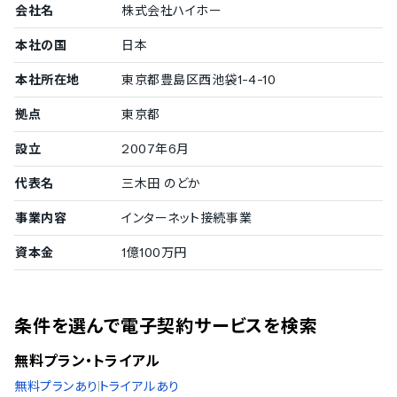
会社名
株式会社ハイホー
シングルサインオン
保存ファイルの暗号化
本社の国
日本
ファイアウォール
PCIDSS（ペイメントデータセキュリティ基準）
本社所在地
東京都豊島区西池袋1-4-10
公的認証
ISO/IEC 27017（クラウドサービスセキュリティ）
拠点
東京都
対応言語
設立
2007年6月
中国語
代表名
三木田 のどか
デンマーク語
オランダ語
事業内容
インターネット接続事業
英語
フィンランド語
資本金
1億100万円
フランス語
ドイツ語
イタリア語
韓国語
条件を選んで電子契約サービスを検索
ノルウェー語
ポルトガル語
無料プラン・トライアル
ロシア語
無料プランあり
トライアルあり
スペイン語