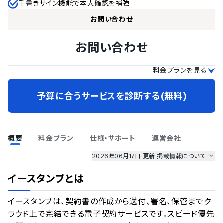
手書きサイン機能で本人確認を補強
お問い合わせ
お問い合わせ
料金プランを見る
予算に合うサービスを診断する(無料)
概要
料金プラン
仕様・サポート
運営会社
2026年06月17日 更新
掲載情報について
AI最強ナビ
、
業界DX最強ナビ
、
人事DX最強ナビ
、
ITランキング
イースタンプ
とは
のサービス情報は、
一部
PRONIアイミツSaaS
のサービスデータを参照しています。
イースタンプは、契約書の作成から送付、署名、保管までク
情報更新者：
業界DX最強ナビ
編集部
情報取得元
掲載修正依頼
ラウド上で完結できる電子契約サービスです。スピード優先