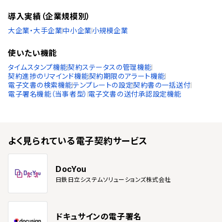
スウェーデン語
導入実績（企業規模別）
タイ語
アラビア語
大企業・大手企業
中小企業
小規模企業
インドネシア語
ブルガリア語
使いたい機能
クロアチア語
タイムスタンプ機能
契約ステータスの管理機能
チェコ語
契約進捗のリマインド機能
契約期限のアラート機能
ハンガリー語
電子文書の検索機能
テンプレートの設定
契約書の一括送付
ポーランド語
電子署名機能（当事者型）
電子文書の送付承認設定機能
トルコ語
ベトナム語
よく見られている
電子契約サービス
DocYou
日鉄日立システムソリューションズ株式会社
ドキュサインの電子署名