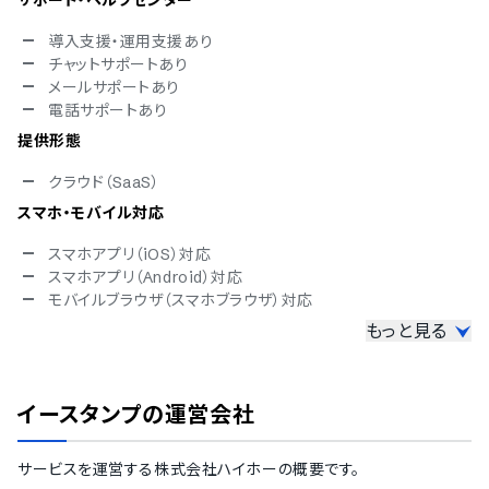
サポート・ヘルプセンター
導入支援・運用支援あり
チャットサポートあり
メールサポートあり
電話サポートあり
提供形態
クラウド（SaaS）
スマホ・モバイル対応
スマホアプリ（iOS）対応
スマホアプリ（Android）対応
モバイルブラウザ（スマホブラウザ）対応
もっと見る
セキュリティ対応
ISMS
Pマーク
イースタンプ
の運営会社
冗長化
通信の暗号化
IP制限
サービスを運営する
株式会社ハイホー
の概要です。
二要素認証・二段階認証