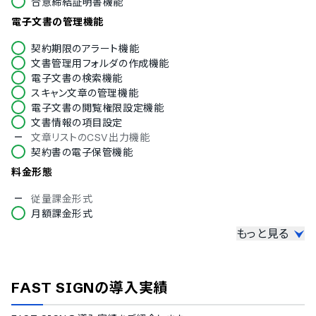
合意締結証明書機能
イタリア語
韓国語
電子文書の管理機能
ノルウェー語
契約期限のアラート機能
ポルトガル語
文書管理用フォルダの作成機能
ロシア語
電子文書の検索機能
スペイン語
スキャン文章の管理機能
スウェーデン語
電子文書の閲覧権限設定機能
タイ語
文書情報の項目設定
アラビア語
文章リストのCSV出力機能
インドネシア語
契約書の電子保管機能
ブルガリア語
クロアチア語
料金形態
チェコ語
ハンガリー語
従量課金形式
ポーランド語
月額課金形式
トルコ語
もっと見る
契約書の作成機能
ベトナム語
入力項目の設定
テンプレートの設定
FAST SIGN
の導入実績
テンプレート提供
PDFインポート