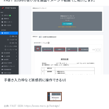
FAST SIGN
の使い方を画面イメージや動画でご紹介します。
手書き入力枠など直感的に操作できるUI
出典：
FAST SIGN https://www.maru.jp/fastsign/