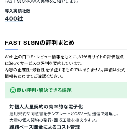
FAST SIGN
の導入実績をご紹介します。
契約書の送付機能
導入実績社数
契約書のアクセスコード設定機能
400社
契約書の一括送付
署名依頼のSMS送信機能
署名タイプ
FAST SIGNの評判まとめ
電子署名機能（当事者型）
電子サイン機能（立会人型）
Web上の口コミ・レビュー情報をもとに、AIが当サイトの評価観点
本人認証方法
に沿ってサービスの評判を要約しています。
内容の正確性・最新性を保証するものではありません。詳細は公式
本人確認書類による認証
情報もあわせてご確認ください。
メールアドレス認証
政府発行の電子証明書利用
良い評判・解決できる​課題
認定認証事業者による電子証明書発行
特定認証事業者による電子証明書発行
ユーザー管理機能
対個人大量契約の効率的な電子化
雇用契約や同意書をテンプレートとCSV一括送信で処理し、
アドレス帳登録
大量の個人契約の発行・回収工数を抑えやすい。
社内人事情報のマスタ登録
締結ベース課金によるコスト管理
操作ログ管理