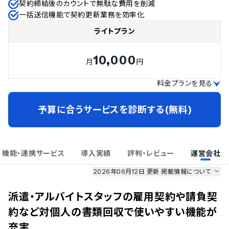
契約締結後のカウントで無駄な費用を削減
一括送信機能で契約更新業務を効率化
ライトプラン
10,000
月
円
料金プランを見る
予算に合うサービスを診断する(無料)
機能・連携サービス
導入実績
評判・レビュー
運営会社
2026年06月12日 更新
掲載情報について
AI最強ナビ
、
業界DX最強ナビ
、
人事DX最強ナビ
、
ITランキング
派遣・アルバイトスタッフの雇用契約や請負契
のサービス情報は、
一部
PRONIアイミツSaaS
のサービスデータを参照しています。
約など対個人の書類回収で使いやすい機能が
情報更新者：
業界DX最強ナビ
編集部
情報取得元
掲載修正依頼
充実