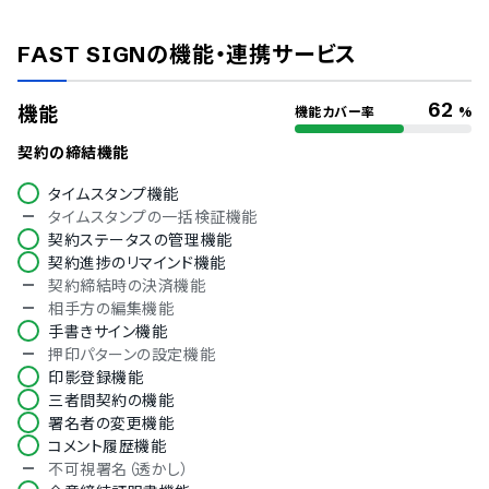
ISMS
Pマーク
FAST SIGN
の機能・連携サービス
冗長化
通信の暗号化
IP制限
62
機能
機能カバー率
%
二要素認証・二段階認証
シングルサインオン
契約の締結機能
保存ファイルの暗号化
タイムスタンプ機能
ファイアウォール
タイムスタンプの一括検証機能
PCIDSS（ペイメントデータセキュリティ基準）
契約ステータスの管理機能
公的認証
契約進捗のリマインド機能
ISO/IEC 27017（クラウドサービスセキュリティ）
契約締結時の決済機能
対応言語
相手方の編集機能
手書きサイン機能
中国語
押印パターンの設定機能
デンマーク語
印影登録機能
オランダ語
三者間契約の機能
英語
署名者の変更機能
フィンランド語
コメント履歴機能
フランス語
不可視署名（透かし）
ドイツ語