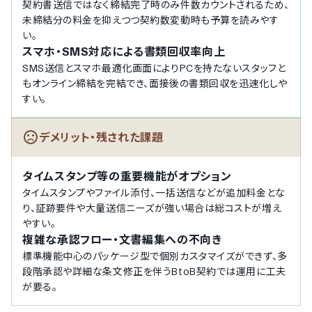
契約書送信ではなく締結完了時のみ件数カウントされるため、
ワークフロー機能
未締結分の料金を抑えつつ契約数変動時も予算を読みやす
い。
電子文書の送付承認設定機能
スマホ・SMS対応による書類回収率向上
契約書の承認ワークフロー設定
SMS送信とスマホ最適化画面によりPCを持たないスタッフと
法律への対応
もオンライン締結を完結でき、面接後の書類回収を迅速化しや
電子署名法対応
すい。
電子帳簿保存法対応
デメリット・残された​課題
タイムスタンプ等の重要機能がオプション
タイムスタンプやファイル添付、一括送信などが追加料金とな
り、証跡要件や大量送信ニーズが強い場合は総コストが増え
やすい。
複雑な承認フロー・文書編集への不向き
標準機能中心のパッケージ型で個別カスタマイズができず、多
段階承認や詳細な条文修正を伴うBtoB契約では運用に工夫
が要る。