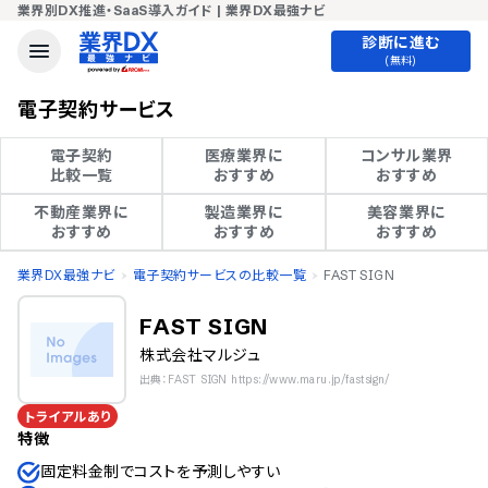
業界別DX推進・SaaS導入ガイド | 業界DX最強ナビ
診断に進む
(無料)
電子契約サービス
電子契約

医療業界に

コンサル業界

比較一覧
おすすめ
おすすめ
不動産業界に

製造業界に

美容業界に

おすすめ
おすすめ
おすすめ
業界DX最強ナビ
電子契約サービスの比較一覧
FAST SIGN
FAST SIGN
株式会社マルジュ
出典：FAST SIGN https://www.maru.jp/fastsign/
トライアルあり
特徴
固定料金制でコストを予測しやすい