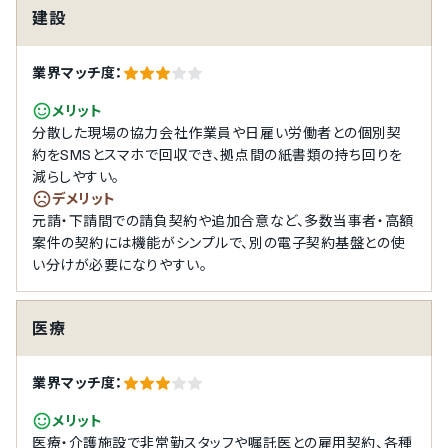
建設
業界マッチ度：
メリット
分散した現場の協力会社作業員や日雇い労働者との個別契
約をSMSとスマホで回収でき、拠点間の紙書類の持ち回りを
減らしやすい。
デメリット
元請・下請間での請負契約や追加合意など、多数当事者・高額
案件の契約には機能がシンプルで、別の電子契約基盤との使
い分けが必要になりやすい。
医療
業界マッチ度：
メリット
医療・介護施設で非常勤スタッフや嘱託医との雇用契約、各種