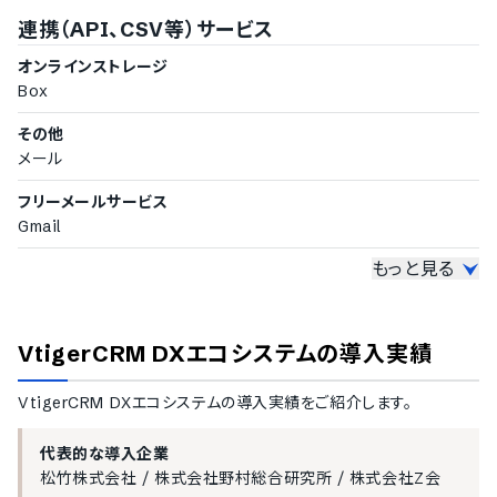
LINEメッセージ配信機能
連携（API、CSV等）サービス
SMS配信機能
データのインポート機能
オンラインストレージ
アンケート作成機能
Box
ダッシュボードのカスタマイズ対応
その他
メール
フリーメールサービス
Gmail
もっと見る
時間管理Webアプリケーショ
ン
Googleカレンダー
VtigerCRM DXエコシステム
の導入実績
VtigerCRM DXエコシステム
の導入実績をご紹介します。
代表的な導入企業
松竹株式会社
/
株式会社野村総合研究所
/
株式会社Z会