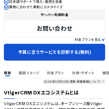
日本語サポートで導入・運用を支援
業務に合わせて柔軟にカスタマイズ
サーバー利用料金
お問い合わせ
料金プランを見る
予算に合うサービスを診断する(無料)
概要
画面イメージ
料金プラン
仕様・サポート
機
2026年06月23日 更新
掲載情報について
AI最強ナビ
、
業界DX最強ナビ
、
人事DX最強ナビ
、
ITランキング
VtigerCRM DXエコシステム
とは
のサービス情報は、
一部
PRONIアイミツSaaS
のサービスデータを参照しています。
VtigerCRM DXエコシステムは、オープンソース版Vtiger
情報更新者：
業界DX最強ナビ
編集部
情報取得元
掲載修正依頼