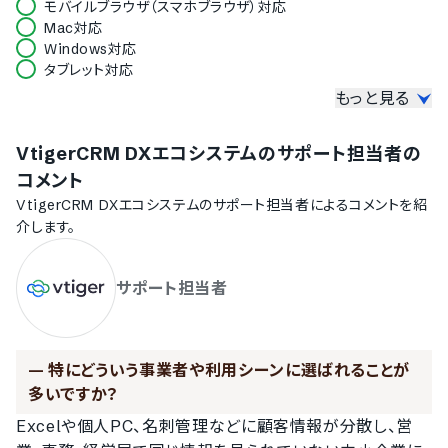
モバイルブラウザ（スマホブラウザ）対応
Mac対応
Windows対応
タブレット対応
もっと見る
セキュリティ
ISMS
VtigerCRM DXエコシステム
のサポート担当者の
Pマーク
冗長化
コメント
通信の暗号化
VtigerCRM DXエコシステム
のサポート担当者によるコメントを紹
IP制限
介します。
二要素認証・二段階認証
シングルサインオン
サポート担当者
対応言語
英語
中国語
—
特にどういう事業者や利用シーンに選ばれることが
デンマーク語
オランダ語
多いですか？
フィンランド語
Excelや個人PC、名刺管理などに顧客情報が分散し、営
フランス語