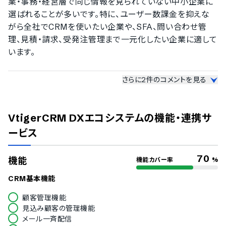
業・事務・経営層で同じ情報を見られていない中小企業に
ドイツ語
イタリア語
選ばれることが多いです。特に、ユーザー数課金を抑えな
韓国語
がら全社でCRMを使いたい企業や、SFA、問い合わせ管
ノルウェー語
理、見積・請求、受発注管理まで一元化したい企業に適して
ポルトガル語
います。
ロシア語
スペイン語
—
利用者から特に嬉しかった声や、印象に残った評価
スウェーデン語
さらに
2
件のコメントを見る
はありますか？
タイ語
アラビア語
「高機能なCRMを使いたいが、月額ライセンス費や英語サ
インドネシア語
ポートが不安だった」という声をよくいただきます。日本語
VtigerCRM DXエコシステム
の機能・連携サ
ブルガリア語
で相談しながら導入でき、現場の業務に合わせて画面や帳
クロアチア語
ービス
票を調整できるため、Excel管理から移行しやすい点を評
チェコ語
ヘブライ語
価いただいています。
70
機能
機能カバー率
%
ヒンディー語
ハンガリー語
—
導入後のサポート体制や運用支援で、特に意識して
CRM基本機能
ポーランド語
いる点はありますか？
トルコ語
顧客管理機能
CRMは導入して終わりではなく、現場で継続的に使われる
ベトナム語
見込み顧客の管理機能
状態にすることが重要だと考えています。サーバー構築、日
メール一斉配信