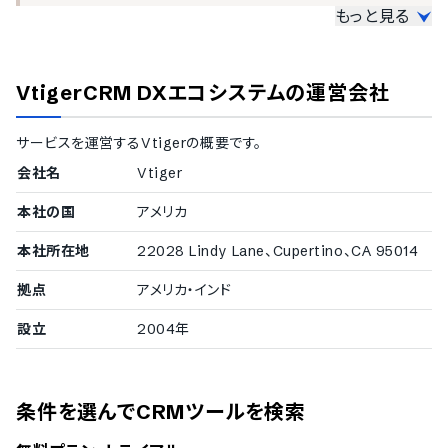
もっと見る
大企業の導入実績
従業員数300名以上を大企業としてご紹介しています。
VtigerCRM DXエコシステム
の運営会社
1000名以上
株式会社野村総合研究所
サービスを運営する
Vtiger
の概要です。
500〜999名
松竹株式会社
会社名
Vtiger
300〜499名
本社の国
タック株式会社
アメリカ
本社所在地
22028 Lindy Lane、Cupertino、CA 95014
導入実績（企業規模不明）
拠点
アメリカ・インド
従業員数の確認が取れなかった企業をご紹介しています。
設立
2004年
株式会社Z会
条件を選んでCRMツールを検索