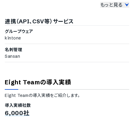
ヒンディー語
もっと見る
その他機能
ハンガリー語
ポーランド語
LINEメッセージ配信機能
連携（API、CSV等）サービス
トルコ語
SMS配信機能
ベトナム語
データのインポート機能
グループウェア
アンケート作成機能
kintone
ダッシュボードのカスタマイズ対応
名刺管理
Sansan
Eight Team
の導入実績
Eight Team
の導入実績をご紹介します。
導入実績社数
6,000社