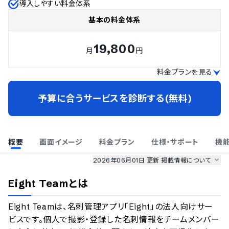
導入しやすい料金体系
基本の料金体系
19,800
月
円
料金プランを見る
予算に合うサービスを診断する(無料)
概要
画面イメージ
料金プラン
仕様・サポート
機
2026年06月01日 更新
掲載情報について
AI最強ナビ
、
業界DX最強ナビ
、
人事DX最強ナビ
、
ITランキング
Eight Team
とは
のサービス情報は、
一部
PRONIアイミツSaaS
のサービスデータを参照しています。
Eight Teamは、名刺管理アプリ「Eight」の法人向けサー
情報更新者：
業界DX最強ナビ
編集部
情報取得元
掲載修正依頼
ビスです。個人で撮影・登録した名刺情報をチームメンバー