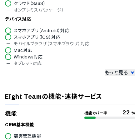
クラウド（SaaS）
オンプレミス（パッケージ）
デバイス対応
スマホアプリ（Android）対応
スマホアプリ（iOS）対応
モバイルブラウザ（スマホブラウザ）対応
Mac対応
Windows対応
タブレット対応
もっと見る
セキュリティ
ISMS
Pマーク
Eight Team
の機能・連携サービス
冗長化
通信の暗号化
IP制限
22
機能
機能カバー率
%
二要素認証・二段階認証
シングルサインオン
CRM基本機能
対応言語
顧客管理機能