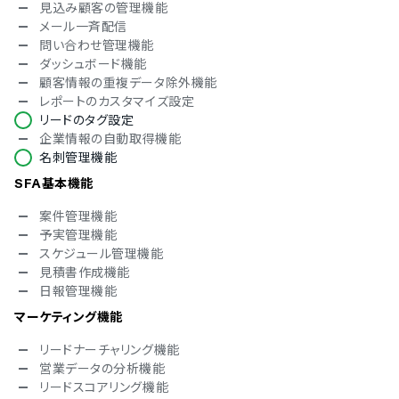
見込み顧客の管理機能
英語
メール一斉配信
中国語
問い合わせ管理機能
デンマーク語
ダッシュボード機能
オランダ語
顧客情報の重複データ除外機能
フィンランド語
レポートのカスタマイズ設定
フランス語
リードのタグ設定
ドイツ語
企業情報の自動取得機能
イタリア語
名刺管理機能
韓国語
ノルウェー語
SFA基本機能
ポルトガル語
案件管理機能
ロシア語
予実管理機能
スペイン語
スケジュール管理機能
スウェーデン語
見積書作成機能
タイ語
日報管理機能
アラビア語
インドネシア語
マーケティング機能
ブルガリア語
クロアチア語
リードナーチャリング機能
チェコ語
営業データの分析機能
ヘブライ語
リードスコアリング機能