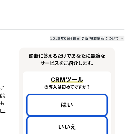
2026年05月19日 更新
掲載情報について
I最強ナビ
、
業界DX最強ナビ
、
人事DX最強ナビ
、
ITランキング
のサービス情報は、
一部
PRONIアイミツSaaS
のサービスデータを参照しています。
診断に答えるだけであなたに最適な
情報更新者：
業界DX最強ナビ
編集部
情報取得元
掲載修正依頼
サービスをご紹介します。
CRMツール
の導入は初めてですか？
やず
施策
も
はい
向上
いいえ