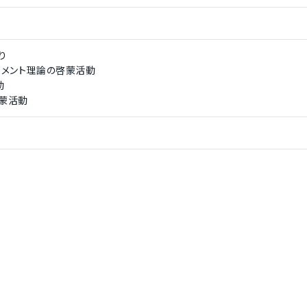
り
ジメント理論の啓蒙活動
動
啓蒙活動