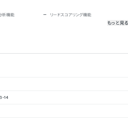
分析機能
リードスコアリング機能
もっと見
データのインポート機能
ドのカスタマイズ対応
-14