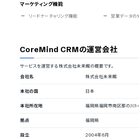
マーケティング機能
リードナーチャリング機能
営業データの
その他機能
LINEメッセージ配信機能
SMS配信機能
アンケート作成機能
ダッシュボー
CoreMind CRM
の運営会社
サービスを運営する
株式会社未来館
の概要です。
会社名
株式会社未来館
本社の国
日本
本社所在地
福岡県福岡市南区那の川1-6
拠点
福岡県
設立
2004年6月