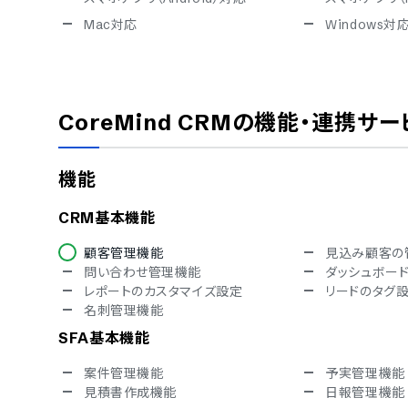
Mac対応
Windows対
セキュリティ
ISMS
Pマーク
通信の暗号化
IP制限
CoreMind CRM
の機能・連携サー
シングルサインオン
対応言語
機能
英語
中国語
オランダ語
フィンランド語
CRM基本機能
ドイツ語
イタリア語
ノルウェー語
ポルトガル語
顧客管理機能
見込み顧客の
スペイン語
スウェーデン
問い合わせ管理機能
ダッシュボー
アラビア語
インドネシア
レポートのカスタマイズ設定
リードのタグ
クロアチア語
チェコ語
名刺管理機能
ヒンディー語
ハンガリー語
SFA基本機能
トルコ語
ベトナム語
案件管理機能
予実管理機能
見積書作成機能
日報管理機能