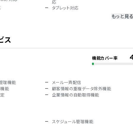
応
応
タブレット対応
もっと見
冗長化
二要素認証・二段階認証
ビス
機能カバー率
デンマーク語
フランス語
韓国語
ロシア語
管理機能
メール一斉配信
語
タイ語
ド機能
顧客情報の重複データ除外機能
語
ブルガリア語
設定
企業情報の自動取得機能
ヘブライ語
ポーランド語
スケジュール管理機能