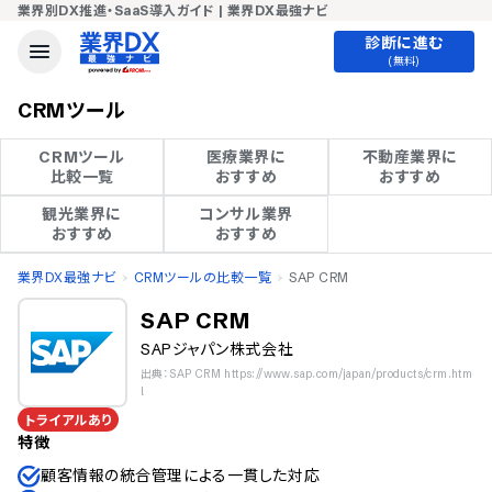
業界別DX推進・SaaS導入ガイド | 業界DX最強ナビ
診断に進む
(無料)
CRMツール
CRMツール

医療業界に

不動産業界に

比較一覧
おすすめ
おすすめ
観光業界に

コンサル業界

おすすめ
おすすめ
業界DX最強ナビ
CRMツールの比較一覧
SAP CRM
SAP CRM
SAPジャパン株式会社
出典：SAP CRM https://www.sap.com/japan/products/crm.htm
l
トライアルあり
特徴
顧客情報の統合管理による一貫した対応