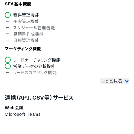
ノルウェー語
SFA基本機能
ポルトガル語
案件管理機能
ロシア語
予実管理機能
スペイン語
スケジュール管理機能
スウェーデン語
見積書作成機能
タイ語
日報管理機能
アラビア語
インドネシア語
マーケティング機能
ブルガリア語
クロアチア語
リードナーチャリング機能
チェコ語
営業データの分析機能
ヘブライ語
リードスコアリング機能
ヒンディー語
もっと見る
その他機能
ハンガリー語
ポーランド語
LINEメッセージ配信機能
連携（API、CSV等）サービス
トルコ語
SMS配信機能
ベトナム語
データのインポート機能
Web会議
アンケート作成機能
Microsoft Teams
ダッシュボードのカスタマイズ対応