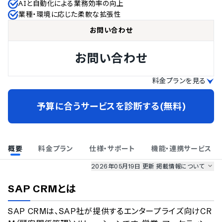
AIと自動化による業務効率の向上
業種・環境に応じた柔軟な拡張性
お問い合わせ
お問い合わせ
料金プランを見る
予算に合うサービスを診断する(無料)
概要
料金プラン
仕様・サポート
機能・連携サービス
2026年05月19日 更新
掲載情報について
AI最強ナビ
、
業界DX最強ナビ
、
人事DX最強ナビ
、
ITランキング
SAP CRM
とは
のサービス情報は、
一部
PRONIアイミツSaaS
のサービスデータを参照しています。
SAP CRMは、SAP社が提供するエンタープライズ向けCR
情報更新者：
業界DX最強ナビ
編集部
情報取得元
掲載修正依頼