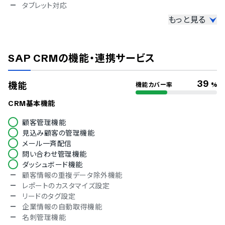
タブレット対応
もっと見る
セキュリティ
ISMS
Pマーク
SAP CRM
の機能・連携サービス
冗長化
通信の暗号化
IP制限
39
機能
機能カバー率
%
二要素認証・二段階認証
シングルサインオン
CRM基本機能
対応言語
顧客管理機能
見込み顧客の管理機能
英語
メール一斉配信
中国語
問い合わせ管理機能
デンマーク語
ダッシュボード機能
オランダ語
顧客情報の重複データ除外機能
フィンランド語
レポートのカスタマイズ設定
フランス語
リードのタグ設定
ドイツ語
企業情報の自動取得機能
イタリア語
名刺管理機能
韓国語