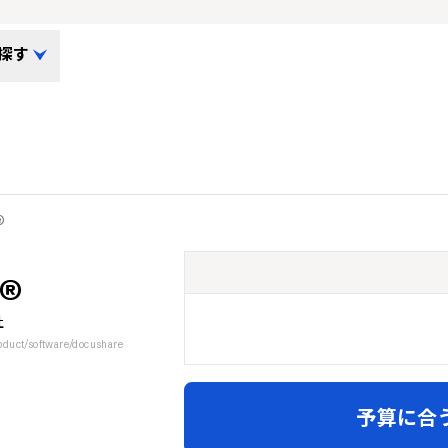
探す
®
e®
社
duct/software/docushare
予算に合