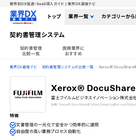
業界別DX推進・SaaS導入ガイド | 業界DX最強ナビ
トップ
業界一覧
カテゴリーから
契約書管理システム
契約書管理

医療業界に

比較一覧
おすすめ
業界DX最強ナビ
契約書管理システムの比較一覧
Xerox® DocuShare
Xerox® DocuShar
富士フイルムビジネスイノベーション株式会
出典：Xerox® DocuShare® https://www.fujifilm.com/fb/pro
特徴
文書管理の一元化で安全かつ効率的に運用
自由度の高い業務プロセス自動化