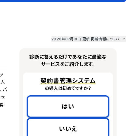
2026年07月31日 更新
掲載情報について
I最強ナビ
、
業界DX最強ナビ
、
人事DX最強ナビ
、
ITランキング
のサービス情報は、
一部
PRONIアイミツSaaS
のサービスデータを参照しています。
診断に答えるだけであなたに最適な
情報更新者：
業界DX最強ナビ
編集部
情報取得元
掲載修正依頼
サービスをご紹介します。
ッ
契約書管理システム
な人
の導入は初めてですか？
、バ
ロセ
業
はい
。
いいえ