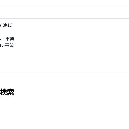
在 連結）
ター事業
ョン事業
を検索