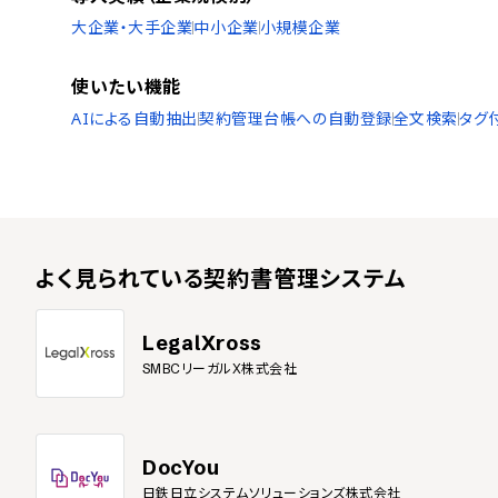
大企業・大手企業
中小企業
小規模企業
使いたい機能
AIによる自動抽出
契約管理台帳への自動登録
全文検索
タグ
よく見られている
契約書管理システム
LegalXross
SMBCリーガルX株式会社
DocYou
日鉄日立システムソリューションズ株式会社