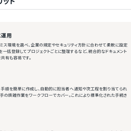
リット
に運用
オンプレミス環境を選べ、企業の規定やセキュリティ方針に合わせて柔軟に設定
を一括登録してプロジェクトごとに整理するなど、統合的なドキュメント
な共有も容易です。
やレビュー手順を簡単に作成し、自動的に担当者へ通知や次工程を割り当てられ
人手の煩雑作業をワークフローでカバー。これにより標準化された手続き