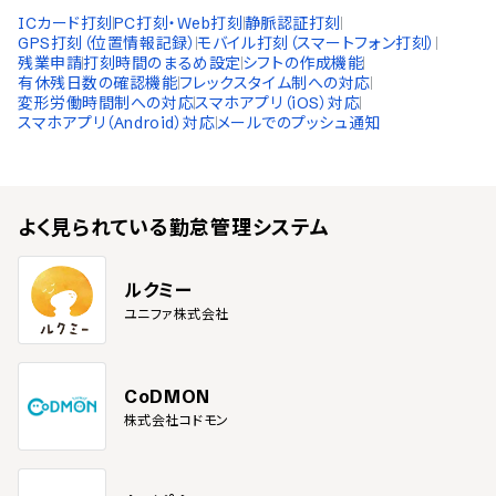
ICカード打刻
PC打刻・Web打刻
静脈認証打刻
GPS打刻（位置情報記録）
モバイル打刻（スマートフォン打刻）
残業申請
打刻時間のまるめ設定
シフトの作成機能
有休残日数の確認機能
フレックスタイム制への対応
変形労働時間制への対応
スマホアプリ（iOS）対応
スマホアプリ（Android）対応
メールでのプッシュ通知
よく見られている
勤怠管理システム
ルクミー
ユニファ株式会社
CoDMON
株式会社コドモン