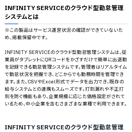
AI最強ナビ
、
業界DX最強ナビ
、
人事DX最強ナビ
、
ITランキング
INFINITY SERVICEのクラウド型勤怠管理
のサービス情報は、
一部
PRONIアイミツSaaS
のサービスデータを参照しています。
システム
とは
情報更新者：
業界DX最強ナビ
編集部
情報取得元
掲載修正依頼
※この製品はサービス運営状況の確認ができていないた
め、掲載保留中です。

INFINITY SERVICEのクラウド型勤怠管理システムは、従
業員がタブレットにQRコードをかざすだけで簡単に出退勤
を記録できる勤怠管理システムです。管理者はリアルタイム
で勤怠状況を把握でき、どこからでも勤務時間を管理でき
ます。また、CSVやExcel形式でデータを出力でき、既存の
給与システムとの連携もスムーズです。打刻漏れや不正打
刻を防ぐ機能もあり、企業規模に応じた価格設定がされて
いるため、中小企業を含むさまざまな業種で利用できます。
INFINITY SERVICEのクラウド型勤怠管理