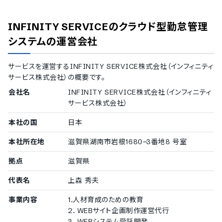
英語
中国語
INFINITY SERVICEのクラウド型勤怠管理
韓国語
スペイン語
システム
の運営会社
タイ語
インドネシア語
サービスを運営する
INFINITY SERVICE株式会社（インフィニティ
ベトナム語
サービス株式会社）
の概要です。
IT導入補助金
会社名
INFINITY SERVICE株式会社（インフィニティ
IT導入補助金対象
サービス株式会社）
デバイス対応
本社の国
日本
スマホアプリ（iOS）対応
本社所在地
滋賀県湖南市岩根1680−3番地8 号室
スマホアプリ（Android）対応
モバイルブラウザ（スマホブラウザ）対応
拠点
滋賀県
タブレット対応
代表名
上森 秀夫
事業内容
1.人材育成のための教育
2. WEBサイト企画制作運営代行
3. WEBシステム受託開発