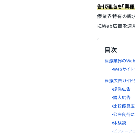
告代理店を「業種
療業界特有の訴
にWeb広告を運
目次
医療業界のWe
Webサイ
医療広告ガイド
虚偽広告
誇大広告
比較優良広
公序良俗に
体験談
ビフォーア