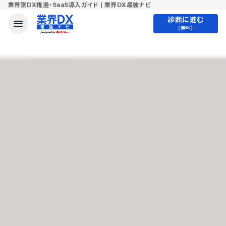
業界別DX推進・SaaS導入ガイド | 業界DX最強ナビ
診断に進む
(無料)