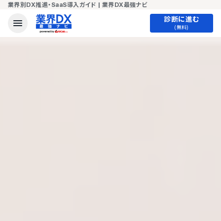
業界別DX推進・SaaS導入ガイド | 業界DX最強ナビ
診断に進む
(無料)