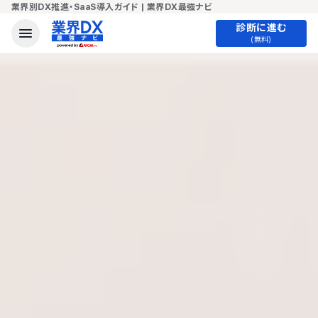
業界別DX推進・SaaS導入ガイド | 業界DX最強ナビ
診断に進む
(無料)