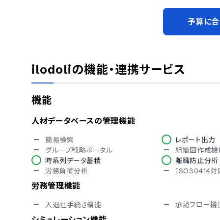
予算に合
ilodoli
の機能・連携サービス
機能
人材データベースの管理機能
簡易検索
レポート出力
グループ戦略ポータル
組織図作成機
時系列データ蓄積
離職防止分析
労務負荷分析
ISO30414
労務管理機能
入退社手続き機能
承認フロー機
シミュレーション機能