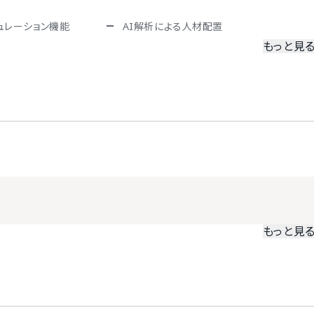
ュレーション機能
AI解析による人材配置
もっと見
レート搭載
ハイパフォーマー分析
ー評価対応
OKR方式対応
応
評価の甘辛調整機能
断
集計・分析機能
パルスサーベイ対応
出機能
もっと見
ています。