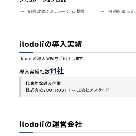
組織改編シミュレーション機能
最適配置シミ
人材育成・スキル管理
スキルセット管理機能
スキルテンプ
成長モニタリング
ilodoli
の導入実績
人事評価
ilodoli
の導入実績をご紹介します。
MBO方式対応
コンピテンシ
1on1の履歴登録
360度評価対
11社
導入実績社数
社員の評価分布確認
評価者傾向診
社員アンケート機能
代表的な導入企業
株式会社YOUTRUST
/
株式会社アスケイド
アンケート設問設計
アンケートの
テキストマイニング対応
離職ワード抽
中小企業の導入実績
エンゲージメント分析
従業員数20名〜300名未満の企業を中小企業としてご紹介し
エンゲージメント分析機能
ilodoli
の運営会社
20〜49名
健康管理機能
株式会社アスケイド