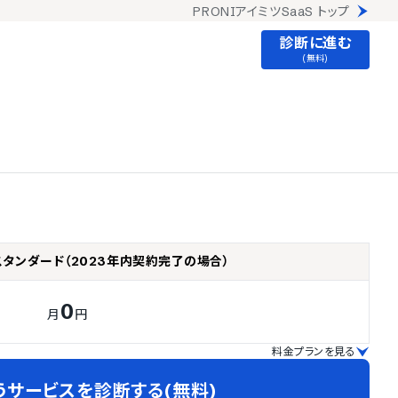
PRONIアイミツSaaS トップ
診断に進む
(無料)
スタンダード（2023年内契約完了の場合）
0
月
円
料金プランを見る
うサービスを診断する(無料)