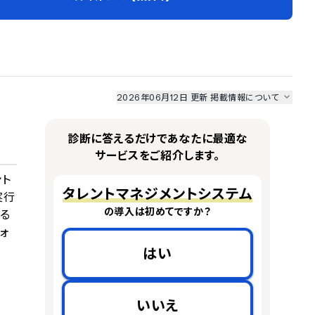
2026年06月12日 更新
掲載情報について
I最強ナビ
、
業界DX最強ナビ
、
人事DX最強ナビ
、
ITランキング
のサービス情報は、
一部
PRONIアイミツSaaS
のサービスデータを参照しています。
診断に答えるだけであなたに最適な
情報更新者：
業界DX最強ナビ
編集部
情報取得元
掲載修正依頼
サービスをご紹介します。
ント
タレントマネジメントシステム
実行
の導入は初めてですか？
る
ォ
はい
いいえ