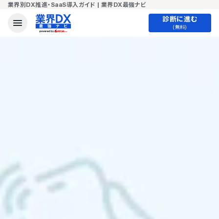
業界別DX推進・SaaS導入ガイド | 業界DX最強ナビ
診断に進む
(無料)