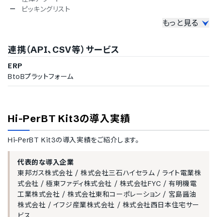
ピッキングリスト
もっと見る
売上管理
売上入力
連携（API、CSV等）サービス
売上検索
売上データの出力
ERP
売り上げ予測
BtoBプラットフォーム
プロジェクト管理
契約管理
与信管理
Hi-PerBT Kit3
の導入実績
契約管理
契約更新アラート
Hi-PerBT Kit3
の導入実績をご紹介します。
請求管理
代表的な導入企業
請求書作成
東邦ガス株式会社
/
株式会社三石ハイセラム
/
ライト電業株
指定伝票での発行
式会社
/
極東ファディ株式会社
/
株式会社FYC
/
有明機電
販売管理
工業株式会社
/
株式会社東和コーポレーション
/
宮島醤油
株式会社
/
イフジ産業株式会社
/
株式会社西日本住宅サー
電子注文
ビス