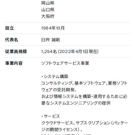
支払予定表の作成
岡山県
山口県
債権管理
大阪府
債権検索
債権消し込み
設立
1984年10月
その他の業務
代表名
臼杵 誠剛
WEB連携
従業員規模
1,254名（2022年4月1日現在）
事業内容
ソフトウェアサービス事業
・システム構築
コンサルティング、基本ソフトウェア、業務ソフト
ウェアの受託開発、
および情報システムを構築・運用するために必
要なシステムエンジニアリングの提供
・サービス
クラウドサービス、サブスクリプション（パッケー
ジの期間ライセンス）、