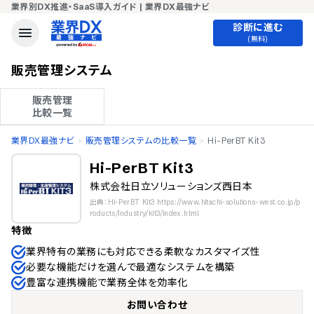
業界別DX推進・SaaS導入ガイド | 業界DX最強ナビ
診断に進む
(無料)
販売管理システム
販売管理

比較一覧
業界DX最強ナビ
販売管理システムの比較一覧
Hi-PerBT Kit3
Hi-PerBT Kit3
株式会社日立ソリューションズ西日本
出典：Hi-PerBT Kit3 https://www.hitachi-solutions-west.co.jp/p
roducts/industry/kit3/index.html
特徴
業界特有の業務にも対応できる柔軟なカスタマイズ性
必要な機能だけを選んで最適なシステムを構築
豊富な連携機能で業務全体を効率化
お問い合わせ