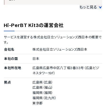
サブスクリプション管理
入金管理
もっと見る
発注/購買管理
中小企業の導入実績
従業員数20名〜300名未満の企業を中小企業としてご紹介してい
発注管理
Hi-PerBT Kit3
の運営会社
ます。
一括発注
発注アラート
100〜299名
原価管理
サービスを運営する
株式会社日立ソリューションズ西日本
の概要で
ライト電業株式会社
/
極東ファディ株式会社
/
有明機電工業
購買稟議フロー
す。
株式会社
/
イフジ産業株式会社
/
株式会社西日本住宅サー
納品（検品）管理
ビス
会社名
株式会社日立ソリューションズ西日本
納期アラート
50〜99名
仕入管理
本社の国
株式会社東和コーポレーション
日本
仕入管理
本社所在地
広島県広島市中区八丁堀3番33号（広島ビジ
仕入確定
導入実績（企業規模不明）
ネスタワー19F）
仕入予定入力
従業員数の確認が取れなかった企業をご紹介しています。
拠点
広島県（広島）
支払管理
東邦ガス株式会社
/
株式会社三石ハイセラム
/
株式会社FY
広島県（福山）
C
/
宮島醤油株式会社
支払検索
福岡県（福岡）
支払いの合算
福岡県（北九州）
支払消込入力
東京都