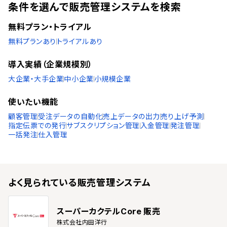
条件を選んで販売管理システムを検索
無料プラン・トライアル
無料プランあり
トライアルあり
導入実績（企業規模別）
大企業・大手企業
中小企業
小規模企業
使いたい機能
顧客管理
受注データの自動化
売上データの出力
売り上げ予測
指定伝票での発行
サブスクリプション管理
入金管理
発注管理
一括発注
仕入管理
よく見られている
販売管理システム
スーパーカクテルCore 販売
株式会社内田洋行