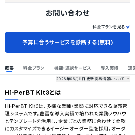
お問い合わせ
料金プランを見る
予算に合うサービスを診断する(無料)
概要
料金プラン
機能・連携サービス
導入実績
運
2026年06月11日 更新
掲載情報について
AI最強ナビ
、
業界DX最強ナビ
、
人事DX最強ナビ
、
ITランキング
Hi-PerBT Kit3
とは
のサービス情報は、
一部
PRONIアイミツSaaS
のサービスデータを参照しています。
Hi-PerBT Kit3は、多様な業種・業態に対応できる販売管
情報更新者：
業界DX最強ナビ
編集部
情報取得元
掲載修正依頼
理システムです。豊富な導入実績で培われた業務ノウハウ
とテンプレートを活用し、企業ごとの業務に合わせて柔軟
にカスタマイズできるイージーオーダー型を採用。オーダ