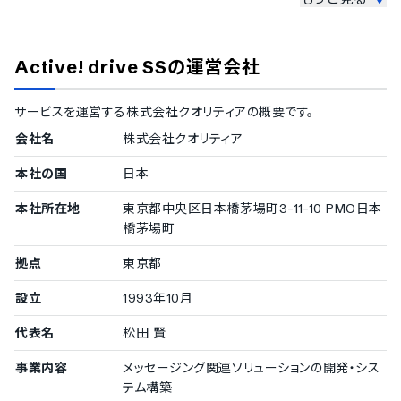
スペイン語
スウェーデン語
JPEGファイル対応
タイ語
PNGファイル対応
Active! drive SS
の運営会社
アラビア語
GIFファイル対応
インドネシア語
BMPファイル対応
ブルガリア語
TIFFファイル対応
サービスを運営する
株式会社クオリティア
の概要です。
クロアチア語
SVGファイル対応
会社名
株式会社クオリティア
チェコ語
マークアップ・コードファイルのプレビュー表示
ヘブライ語
本社の国
日本
ヒンディー語
CSSファイル対応
ハンガリー語
HTMLファイル対応
本社所在地
東京都中央区日本橋茅場町3-11-10 PMO日本
ポーランド語
PHPファイル対応
橋茅場町
トルコ語
Cファイル対応
ベトナム語
Cppファイル対応
拠点
東京都
Hファイル対応
HPPファイル対応
設立
1993年10月
JSファイル対応
代表名
松田 賢
Javaファイル対応
PYファイル対応
事業内容
メッセージング関連ソリューションの開発・シス
テキストファイルのプレビュー表示
テム構築