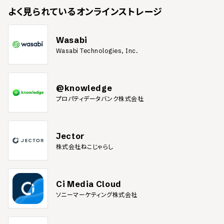
よく見られている
オンラインストレージ
Aiファイル対応
PSDファイル対応
PDFファイル対応
Wasabi
EPSファイル対応
Wasabi Technologies, Inc.
PSファイル対応
TTFファイル対応
Apple製品ファイルのプレビュー表示
@knowledge
プロパティデータバンク株式会社
KEYファイル対応
Numbersファイル対応
CADファイルのプレビュー表示
Jector
DWGファイル対応
株式会社ねこじゃらし
DXFファイル対応
ファイルへのアクセス方法
Ci Media Cloud
エクスプローラー対応
ソニーマーケティング株式会社
ブラウザ対応
大容量に対応