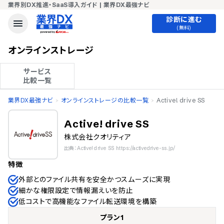
業界別DX推進・SaaS導入ガイド | 業界DX最強ナビ
診断に進む
(無料)
オンラインストレージ
サービス

比較一覧
業界DX最強ナビ
オンラインストレージの比較一覧
Active! drive SS
Active! drive SS
株式会社クオリティア
出典：Active! drive SS https://activedrive-ss.jp/
特徴
外部とのファイル共有を安全かつスムーズに実現
細かな権限設定で情報漏えいを防止
低コストで高機能なファイル転送環境を構築
プラン1