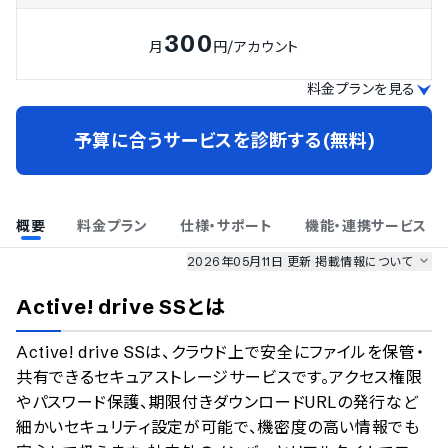
300
月
円
/アカウント
料金プランを見る
予算に合うサービスを診断する(無料)
概要
料金プラン
仕様・サポート
機能・連携サービス
2026年05月11日 更新
掲載情報について
AI最強ナビ
、
業界DX最強ナビ
、
人事DX最強ナビ
、
ITランキング
Active! drive SS
とは
のサービス情報は、
一部
PRONIアイミツSaaS
のサービスデータを参照しています。
Active! drive SSは、クラウド上で安全にファイルを保管・
情報更新者：
業界DX最強ナビ
編集部
情報取得元
掲載修正依頼
共有できるセキュアストレージサービスです。アクセス権限
やパスワード保護、期限付きダウンロードURLの発行など
細かいセキュリティ設定が可能で、機密度の高い情報でも