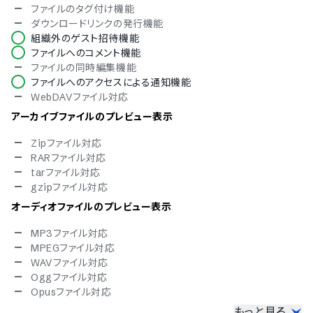
ファイルのタグ付け機能
バージョン管理
ダウンロードリンクの発行機能
デバイス制限
組織外のゲスト招待機能
国内サーバー
ファイルへのコメント機能
リンクの有効期限設定
ファイルの同時編集機能
ファイルパスワード設定
ファイルへのアクセスによる通知機能
閲覧権限の設定
WebDAVファイル対応
対応言語
アーカイブファイルのプレビュー表示
中国語
Zipファイル対応
デンマーク語
RARファイル対応
オランダ語
tarファイル対応
英語
gzipファイル対応
フィンランド語
フランス語
オーディオファイルのプレビュー表示
ドイツ語
イタリア語
MP3ファイル対応
日本語
MPEGファイル対応
韓国語
WAVファイル対応
ノルウェー語
Oggファイル対応
ポルトガル語
Opusファイル対応
ロシア語
もっと見る
画像ファイルのプレビュー表示