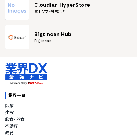
Cloudian HyperStore
1TB以上に対応
富士ソフト株式会社
2TB以上に対応
3TB以上に対応
容量無制限
Bigtincan Hub
その他の機能
Bigtincan
ワークフロー機能
自動バックアップ機能
共有ドライブの管理機能
OCR（文字認識）テキストの編集機能
業界一覧
医療
建設
飲食・外食
不動産
教育