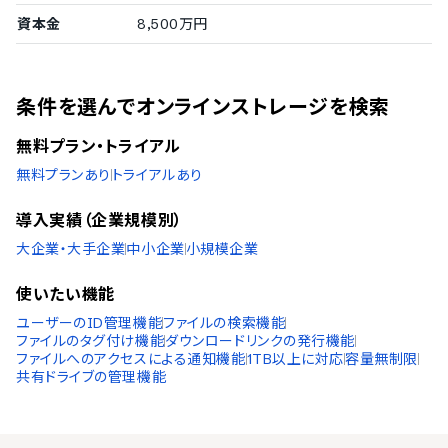
TXTファイル対応
資本金
8,500万円
動画ファイルファイルのプレビュー表示
WebMファイル対応
MPEG-4ファイル対応
条件を選んでオンラインストレージを検索
3GPPファイル対応
MOVファイル対応
無料プラン・トライアル
AVIファイル対応
無料プランあり
トライアルあり
MPEGPSファイル対応
WMVファイル対応
導入実績（企業規模別）
FLVファイル対応
大企業・大手企業
中小企業
小規模企業
マイクロソフト製品ファイルのプレビュー表示
XLSファイル対応
使いたい機能
XLSXファイル対応
ユーザーのID管理機能
ファイルの検索機能
PPTファイル対応
ファイルのタグ付け機能
ダウンロードリンクの発行機能
PPTXファイル対応
ファイルへのアクセスによる通知機能
1TB以上に対応
容量無制限
DOCファイル対応
共有ドライブの管理機能
DOCXファイル対応
XPSファイル対応
Adobe製品ファイルのプレビュー表示