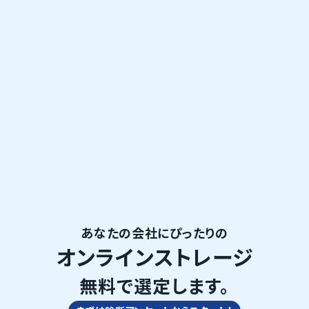
あなたの会社にぴったりの
オンラインストレージ
無料で選定します。