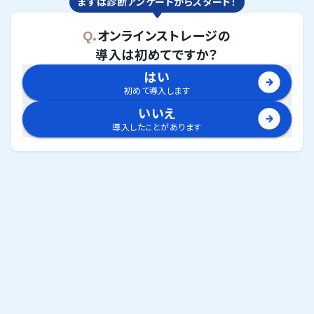
まずは診断アンケートからスタート！
Q.
オンラインストレージ
の
導入は初めてですか？
はい
初めて導入します
いいえ
導入したことがあります