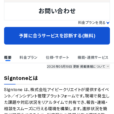
お問い合わせ
料金プランを見る
予算に合うサービスを診断する(無料)
概要
料金プラン
仕様・サポート
機能・連携サービス
2026年05月19日 更新
掲載情報について
AI最強ナビ
、
業界DX最強ナビ
、
人事DX最強ナビ
、
ITランキング
Signtone
とは
のサービス情報は、
一部
PRONIアイミツSaaS
のサービスデータを参照しています。
Signtone は、株式会社アイピークリエイトが提供するイベ
情報更新者：
業界DX最強ナビ
編集部
情報取得元
掲載修正依頼
ント／インシデント管理プラットフォームです。現場で発生し
た課題や対応状況をリアルタイムで共有でき、報告・連絡・
相談をスムーズに行える環境を構築します。進捗状況を簡