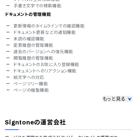
手書き文字での検索機能
ロシア語
スペイン語
ドキュメントの管理機能
スウェーデン語
タイ語
更新情報のタイムラインでの確認機能
インドネシア語
ドキュメント更新などの通知機能
チェコ語
未読の確認機能
ヘブライ語
変更履歴の管理機能
ヒンディー語
過去のバージョンへの復元機能
ハンガリー語
閲覧履歴の管理機能
ポーランド語
ドキュメントのお気に入り登録機能
トルコ語
ドキュメントへのリアクション機能
ベトナム語
絵文字への対応
ページツリー機能
ページの複製機能
もっと見る
外部公開への対応
ページの外部共有機能
PDF形式でのデータエクスポート機能
Signtone
の運営会社
CSV形式でのデータエクスポート機能
その他の機能