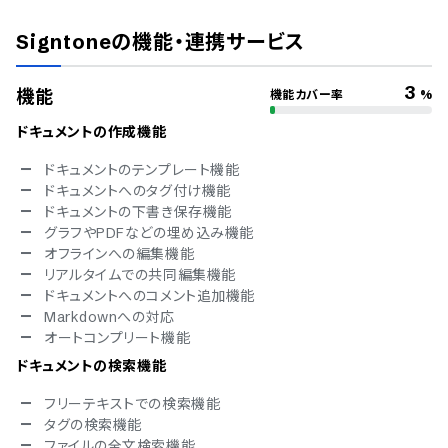
ISMS
Pマーク
Signtone
の機能・連携サービス
冗長化
通信の暗号化
IP制限
3
機能
機能カバー率
%
二要素認証・二段階認証
シングルサインオン
ドキュメントの作成機能
アクセスコントロール
ドキュメントのテンプレート機能
パスワード設定
ドキュメントへのタグ付け機能
リンクの有効期限設定
ドキュメントの下書き保存機能
対応言語
グラフやPDFなどの埋め込み機能
オフラインへの編集機能
中国語
リアルタイムでの共同編集機能
デンマーク語
ドキュメントへのコメント追加機能
オランダ語
Markdownへの対応
英語
オートコンプリート機能
フランス語
ドイツ語
ドキュメントの検索機能
イタリア語
フリーテキストでの検索機能
韓国語
タグの検索機能
ノルウェー語
ファイルの全文検索機能
ポルトガル語