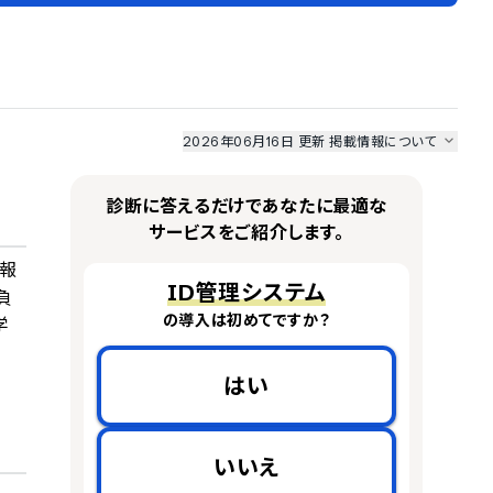
2026年06月16日 更新
掲載情報について
I最強ナビ
、
業界DX最強ナビ
、
人事DX最強ナビ
、
ITランキング
のサービス情報は、
一部
PRONIアイミツSaaS
のサービスデータを参照しています。
診断に答えるだけであなたに最適な
情報更新者：
業界DX最強ナビ
編集部
情報取得元
掲載修正依頼
サービスをご紹介します。
情報
ID管理システム
負
の導入は初めてですか？
学
はい
いいえ