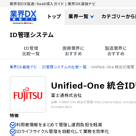
業界別DX推進・SaaS導入ガイド | 業界DX最強ナビ
トップ
業界一覧
カテゴリーから
ID管理システム
ID管理

医療業界に

製造業界に

比較一覧
おすすめ
おすすめ
業界DX最強ナビ
ID管理システムの比較一覧
Unified-One 統合ID管理
Unified-One 統合I
富士通株式会社
出典：Unified-One 統合ID管理 https://www.fujitsu.com/jp/sol
formation/idm/
特徴
利用者情報をまとめて管理し運用負担を軽減
IDライフサイクル管理を自動化して業務を効率化