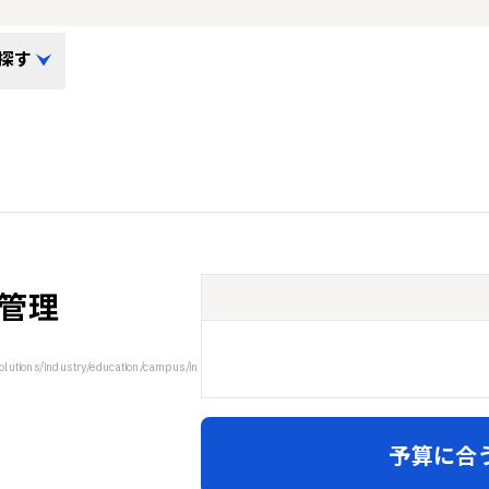
探す
D管理
utions/industry/education/campus/in
予算に合