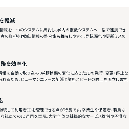
を軽減
の利用者情報を一つのシステムに集約し、学内の複数システムへ一括で連携でき
当者の負担を削減。情報の整合性も維持しやすく、登録漏れや更新ミスの
業務を効率化
利用者情報を自動で取り込み、学籍状態の変化に応じたIDの発行・変更・停止な
られるため、ヒューマンエラーの削減と業務スピードの向上を両立します。
応
業後も継続して利用者IDを管理できる点が特長です。卒業生や保護者、職員な
な視点でのID運用を実現。大学全体の継続的なサービス提供や円滑な