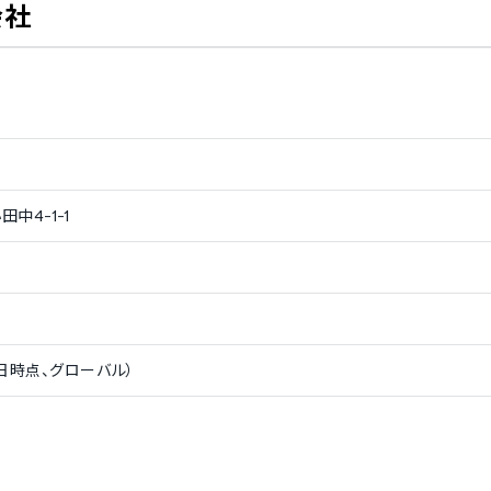
会社
中4-1-1
31日時点、グローバル）