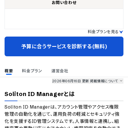
お問い合わせ
料金プランを見る
予算に合うサービスを診断する(無料)
概要
料金プラン
運営会社
2026年06月16日 更新
掲載情報について
AI最強ナビ
、
業界DX最強ナビ
、
人事DX最強ナビ
、
ITランキング
Soliton ID Manager
とは
のサービス情報は、
一部
PRONIアイミツSaaS
のサービスデータを参照しています。
Soliton ID Managerは、アカウント管理やアクセス権限
情報更新者：
業界DX最強ナビ
編集部
情報取得元
掲載修正依頼
管理の自動化を通じて、運用負荷の軽減とセキュリティ強
化を支援するID管理システムです。人事情報と連携し、組