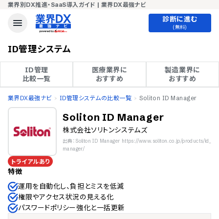
業界別DX推進・SaaS導入ガイド | 業界DX最強ナビ
診断に進む
(無料)
ID管理システム
ID管理

医療業界に

製造業界に

比較一覧
おすすめ
おすすめ
業界DX最強ナビ
ID管理システムの比較一覧
Soliton ID Manager
Soliton ID Manager
株式会社ソリトンシステムズ
出典：Soliton ID Manager https://www.soliton.co.jp/products/id_
manager/
トライアルあり
特徴
運用を自動化し、負担とミスを低減
権限やアクセス状況の見える化
パスワードポリシー強化と一括更新