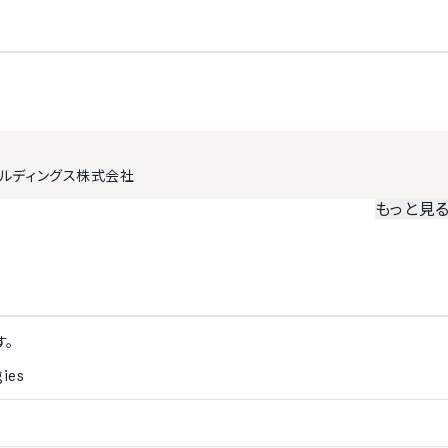
告書の作成機能
測機能
プレゼンティズム分析機能
ータ管理機能
コロナワクチン接種状況確認機能
紹介
ハラスメント相談窓口機能
ルディングス株式会社
もっと見
カメラ
/
ファイザー株式会社
す。
ies