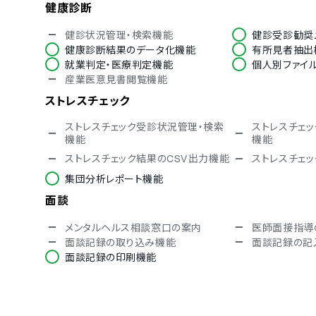
健康診断
健診状況管理・検索機能
健診受診勧奨
健康診断結果のデータ化機能
有所見者抽出
就業判定・医療判定機能
個人別ファイ
産業医意見書閲覧機能
ストレスチェック
ストレスチェック受診状況管理・検索
ストレスチェ
機能
機能
ストレスチェック結果のCSV出力機能
ストレスチェ
集団分析レポート機能
面談
メンタルヘルス相談窓口の案内
医師面接指導
面談記録の取り込み機能
面談記録の記
面談記録の印刷機能
会社運営関連
衛生委員会・職場巡視の記録機能
長時間労働の