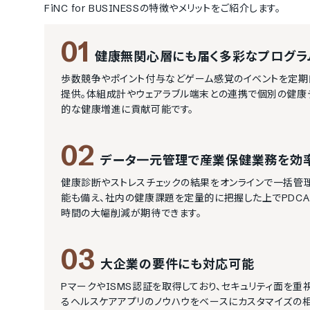
FiNC for BUSINESS
の特徴やメリットをご紹介します。
01
健康無関心層にも届く多彩なプログラ
歩数競争やポイント付与などゲーム感覚のイベントを定期
提供。体組成計やウェアラブル端末との連携で個別の健康デ
的な健康増進に貢献可能です。
02
データ一元管理で産業保健業務を効
健康診断やストレスチェックの結果をオンラインで一括管
能も備え、社内の健康課題を定量的に把握した上でPDC
時間の大幅削減が期待できます。
03
大企業の要件にも対応可能
PマークやISMS認証を取得しており、セキュリティ面を重
るヘルスケアアプリのノウハウをベースにカスタマイズの