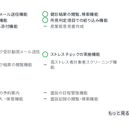
メール送信機能
健診結果の閲覧、検索機能
機能
所見判定項目での絞り込み機能
ル添付機能
産業医意見書作成
ック受診勧奨メール送信
ストレスチェックの実施機能
高ストレス者対象者スクリーニング機
ック結果の閲覧機能
能
の予約案内
面談の日程管理機能
入 ・保管機能
面談記録の閲覧・検索機能
もっと見
管理機能
過重労働者情報取り込み機能