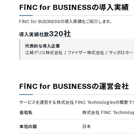
リスクリポート出力機能
各種労基署報
FiNC for BUSINESS
の導入実績
分析
FiNC for BUSINESS
の導入実績をご紹介します。
組織分析機能機能
疾病リスク予
自由質問アンケート実施機能
パーソナルデ
320社
導入実績社数
保健指導・フォロー
代表的な導入企業
専門職サポート
嘱託産業医の
江崎グリコ株式会社
/
ファイザー株式会社
/
サッポロホー
社員研修・健康教育の提供
大企業の導入実績
従業員数300名以上を大企業としてご紹介しています。
FiNC for BUSINESS
の運営会社
1000名以上
江崎グリコ株式会社
/
株式会社コジマ
/
株式会社ビック
サービスを運営する
300〜499名
株式会社 FiNC Technologies
の概要で
サッポロホールディングス株式会社
会社名
株式会社 FiNC Technolog
本社の国
日本