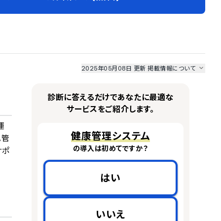
2025年05月08日 更新
掲載情報について
I最強ナビ
、
業界DX最強ナビ
、
人事DX最強ナビ
、
ITランキング
のサービス情報は、
一部
PRONIアイミツSaaS
のサービスデータを参照しています。
診断に答えるだけであなたに最適な
情報更新者：
業界DX最強ナビ
編集部
情報取得元
掲載修正依頼
サービスをご紹介します。
運
健康管理システム
。管
の導入は初めてですか？
サポ
はい
いいえ