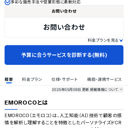
多彩な販売手法や営業形態に柔軟対応
お問い合わせ
お問い合わせ
料金プランを見る
予算に合うサービスを診断する(無料)
概要
料金プラン
仕様・サポート
機能・連携サービス
2025年05月08日 更新
掲載情報について
AI最強ナビ
、
業界DX最強ナビ
、
人事DX最強ナビ
、
ITランキング
EMOROCO
とは
のサービス情報は、
一部
PRONIアイミツSaaS
のサービスデータを参照しています。
EMOROCO（エモロコ）は、人工知能（AI）技術で顧客の感
情報更新者：
業界DX最強ナビ
編集部
情報取得元
掲載修正依頼
情を解析し理解することを特徴としたパーソナライズドCR