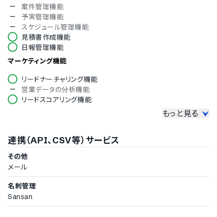
案件管理機能
ロシア語
予実管理機能
スペイン語
スケジュール管理機能
スウェーデン語
見積書作成機能
タイ語
日報管理機能
アラビア語
インドネシア語
マーケティング機能
ブルガリア語
クロアチア語
リードナーチャリング機能
チェコ語
営業データの分析機能
ヘブライ語
リードスコアリング機能
ヒンディー語
もっと見る
その他機能
ハンガリー語
ポーランド語
LINEメッセージ配信機能
連携（API、CSV等）サービス
トルコ語
SMS配信機能
ベトナム語
データのインポート機能
その他
アンケート作成機能
メール
ダッシュボードのカスタマイズ対応
名刺管理
Sansan