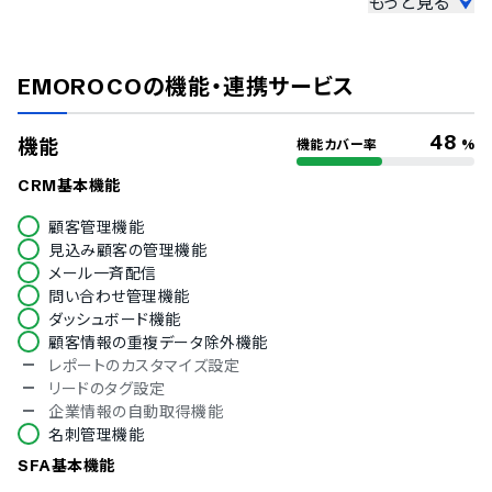
もっと見る
セキュリティ
ISMS
Pマーク
EMOROCO
の機能・連携サービス
冗長化
通信の暗号化
IP制限
48
機能
機能カバー率
%
二要素認証・二段階認証
シングルサインオン
CRM基本機能
対応言語
顧客管理機能
見込み顧客の管理機能
英語
メール一斉配信
中国語
問い合わせ管理機能
デンマーク語
ダッシュボード機能
オランダ語
顧客情報の重複データ除外機能
フィンランド語
レポートのカスタマイズ設定
フランス語
リードのタグ設定
ドイツ語
企業情報の自動取得機能
イタリア語
名刺管理機能
韓国語
ノルウェー語
SFA基本機能
ポルトガル語