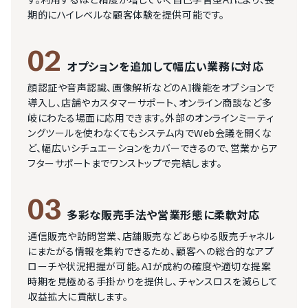
す。利用するほど精度が増していく自己学習型AIにより、長
期的にハイレベルな顧客体験を提供可能です。
02
オプションを追加して幅広い業務に対応
顔認証や音声認識、画像解析などのAI機能をオプションで
導入し、店舗やカスタマーサポート、オンライン商談など多
岐にわたる場面に応用できます。外部のオンラインミーティ
ングツールを使わなくてもシステム内でWeb会議を開くな
ど、幅広いシチュエーションをカバーできるので、営業からア
フターサポートまでワンストップで完結します。
03
多彩な販売手法や営業形態に柔軟対応
通信販売や訪問営業、店舗販売などあらゆる販売チャネル
にまたがる情報を集約できるため、顧客への総合的なアプ
ローチや状況把握が可能。AIが成約の確度や適切な提案
時期を見極める手掛かりを提供し、チャンスロスを減らして
収益拡大に貢献します。