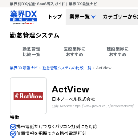
業界別DX推進・SaaS導入ガイド | 業界DX最強ナビ
トップ
業界一覧
カテゴリーから
勤怠管理システム
勤怠管理

医療業界に

建設業界に

比較一覧
おすすめ
おすすめ
業界DX最強ナビ
勤怠管理システムの比較一覧
ActView
ActView
日本ノーベル株式会社
出典：ActView https://www.jnovel.co.jp/service/actview/
特徴
携帯電話だけでなくパソコン打刻にも対応
位置情報を把握できる携帯電話打刻