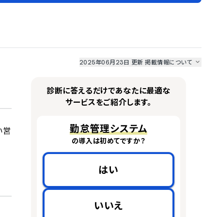
2025年06月23日 更新
掲載情報について
I最強ナビ
、
業界DX最強ナビ
、
人事DX最強ナビ
、
ITランキング
のサービス情報は、
一部
PRONIアイミツSaaS
のサービスデータを参照しています。
診断に答えるだけであなたに最適な
情報更新者：
業界DX最強ナビ
編集部
情報取得元
掲載修正依頼
サービスをご紹介します。
勤怠管理システム
い営
の導入は初めてですか？
はい
いいえ