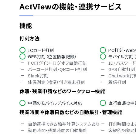
スペイン語
タイ語
ActView
の機能・連携サービス
ベトナム語
IT導入補助金
機能
IT導入補助金対象
デバイス対応
打刻方法
ICカード打刻
PC打刻・We
スマホアプリ（iOS）対応
スマホアプリ（A
GPS打刻（位置情報記録）
モバイル打刻（
タブレット対応
PCログイン・ログオフ自動打刻
ID・パスワー
バーコード打刻・QRコード打刻
GPS自動打刻
Slack打刻
Chatwork打
体温測定（検温）付き端末打刻
着信打刻
休暇・残業申請などのワークフロー機能
申請のモバイルデバイス対応
直行直帰の申
残業時間や休暇日数などの自動集計・管理機能
自動連携できる給与計算システムあり
打刻時間のま
勤務時間・残業時間の自動集計
客観的記録と