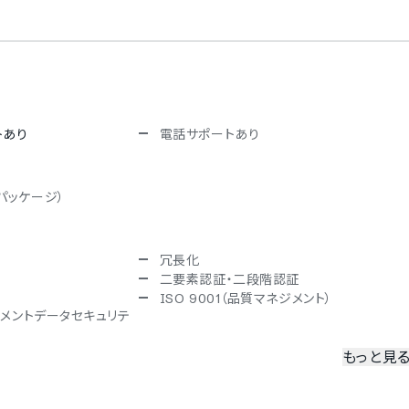
トあり
電話サポートあり
パッケージ）
冗長化
二要素認証・二段階認証
ISO 9001（品質マネジメント）
ペイメントデータセキュリテ
もっと見
韓国語