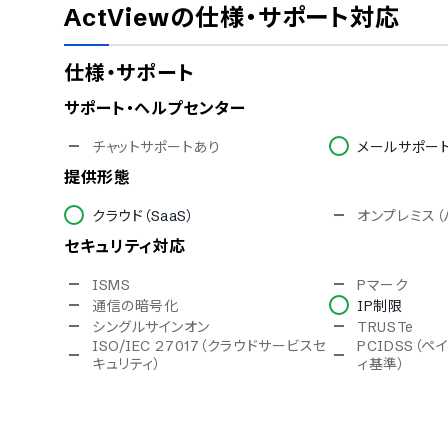
ActView
の仕様・サポート対応
仕様・サポート
サポート・ヘルプセンター
チャットサポートあり
メールサポー
提供形態
クラウド（SaaS）
オンプレミス（
セキュリティ対応
ISMS
Pマーク
通信の暗号化
IP制限
シングルサインオン
TRUSTe
ISO/IEC 27017（クラウドサービスセ
PCIDSS（
キュリティ）
ィ基準）
対応言語
英語
中国語