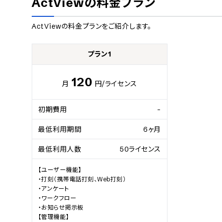
ActView
の料金プラン
ActView
の料金プランをご紹介します。
プラン1
120
月
円
/ライセンス
初期費用
-
最低利用期間
6ヶ月
最低利用人数
50ライセンス
【ユーザー機能】

・打刻（携帯電話打刻、Web打刻）

・アンケート

・ワークフロー

・お知らせ掲示板

【管理機能】
