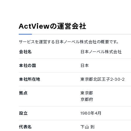
予実管理機能
勤務時間の予実管理機能
人件費の概算
シフト管理機能
ActView
の運営会社
シフトの作成機能
従業員へのシ
シフトの人員過不足の判定機能
夜勤の日跨ぎ
サービスを運営する
日本ノーベル株式会社
の概要です。
有給休暇などの休暇管理機能
会社名
日本ノーベル株式会社
有給休暇の自動付与機能
独自休暇の作
本社の国
日本
休暇失効前の通知機能
時間単位の有
働き方改革関連法対応
本社所在地
東京都北区王子2-30-2
フレックスタイム制への対応
変形労働時間
拠点
東京都
勤務間インターバル制度への対応
年次有休5日
京都府
インターバル不足へのアラート機能
連続勤務アラ
医療機関対応
設立
1980年4月
様式9の書類出力機能
様式8の書類
代表名
下山 到