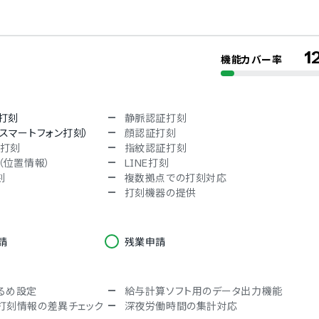
インドネシア語
1
機能カバー率
モバイルブラウザ（スマホブラウザ）対
b打刻
静脈認証打刻
ndroid）対応
応
スマートフォン打刻）
顔認証打刻
ド打刻
指紋認証打刻
（位置情報）
LINE打刻
刻
複数拠点での打刻対応
打刻機器の提供
請
残業申請
るめ設定
給与計算ソフト用のデータ出力機能
打刻情報の差異チェック
深夜労働時間の集計対応