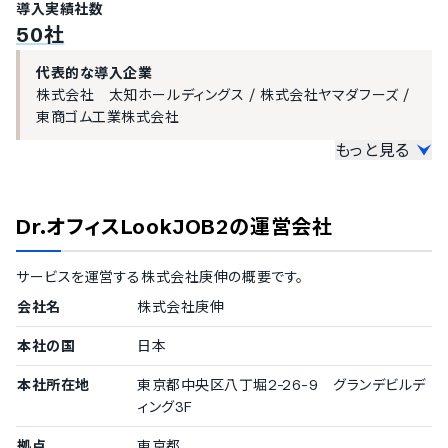
導入実績社数
有休残日数の確認機能
50社
休暇失効前の通知機能
時間単位の有休管理機能
代表的な導入企業
LINEでの有休残日数確認機能
株式会社 太知ホールディングス
/
株式会社ヤマダフーズ
/
働き方改革関連法対応
東商ゴム工業株式会社
フレックスタイム制への対応
もっと見る
変形労働時間制への対応
中小企業の導入実績
時間外労働の上限超過アラート設定
従業員数20名〜300名未満の企業を中小企業としてご紹介してい
勤務間インターバル制度への対応
Dr.オフィスLookJOB2
の運営会社
年次有休5日の未取得アラート設定
ます。
月60時間超の法定時間外労働の割増賃金計算
50〜99名
インターバル不足へのアラート機能
サービスを運営する
株式会社庚伸
の概要です。
株式会社 太知ホールディングス
/
株式会社オオカ商事
連続勤務アラート設定
会社名
株式会社庚伸
休日勤務アラート設定
医療機関対応
導入実績（企業規模不明）
本社の国
日本
従業員数の確認が取れなかった企業をご紹介しています。
様式9の書類出力機能
本社所在地
東京都中央区八丁堀2-26-9 グランデビルデ
様式8の書類出力機能
株式会社ヤマダフーズ
/
東商ゴム工業株式会社
/
株式会社
ィング3F
協和設計事務所
/
有限会社SANYO Logistics
/
株式会社
アラート機能
フリージア
/
小滝橋そら内科クリニック
拠点
東京都