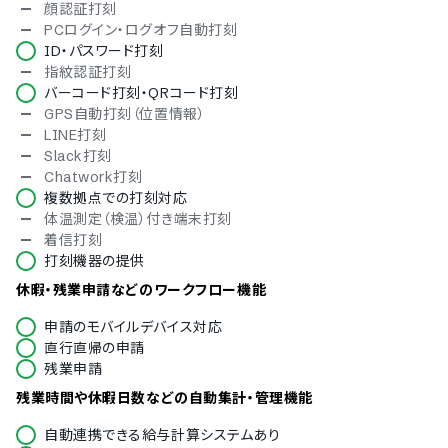
顔認証打刻
どが充実しており、ITリテラシーに不安を抱えている方にも
PCログイン・ログオフ自動打刻
安心してお使いいただける点を高く評価いただいておりま
ID・パスワード打刻
す。
指紋認証打刻
バーコード打刻・QRコード打刻
GPS自動打刻（位置情報）
LINE打刻
Slack打刻
Chatwork打刻
複数拠点での打刻対応
体温測定（検温）付き端末打刻
着信打刻
打刻機器の提供
休暇・残業申請などのワークフロー機能
申請のモバイルデバイス対応
直行直帰の申請
残業申請
残業時間や休暇日数などの自動集計・管理機能
自動連携できる給与計算システムあり