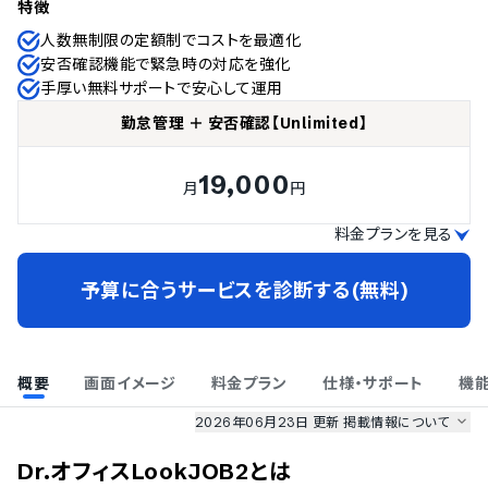
特徴
人数無制限の定額制でコストを最適化
安否確認機能で緊急時の対応を強化
手厚い無料サポートで安心して運用
勤怠管理 ＋ 安否確認【Unlimited】
19,000
月
円
料金プランを見る
予算に合うサービスを診断する(無料)
概要
画面イメージ
料金プラン
仕様・サポート
機
2026年06月23日 更新
掲載情報について
AI最強ナビ
、
業界DX最強ナビ
、
人事DX最強ナビ
、
ITランキング
Dr.オフィスLookJOB2
とは
のサービス情報は、
一部
PRONIアイミツSaaS