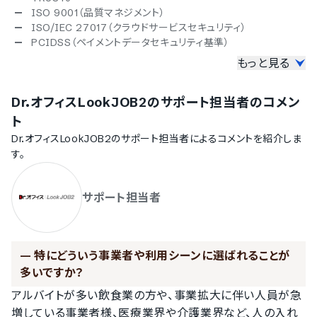
ISO 9001（品質マネジメント）
ISO/IEC 27017（クラウドサービスセキュリティ）
PCIDSS（ペイメントデータセキュリティ基準）
もっと見る
対応言語
英語
Dr.オフィスLookJOB2
のサポート担当者のコメン
中国語
韓国語
ト
スペイン語
Dr.オフィスLookJOB2
のサポート担当者によるコメントを紹介しま
タイ語
す。
インドネシア語
ベトナム語
サポート担当者
IT導入補助金
IT導入補助金対象
デバイス対応
—
特にどういう事業者や利用シーンに選ばれることが
多いですか？
スマホアプリ（iOS）対応
スマホアプリ（Android）対応
アルバイトが多い飲食業の方や、事業拡大に伴い人員が急
モバイルブラウザ（スマホブラウザ）対応
増している事業者様、医療業界や介護業界など、人の入れ
タブレット対応