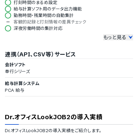
打刻時間のまるめ設定
給与計算ソフト用のデータ出力機能
勤務時間・残業時間の自動集計
客観的記録と打刻情報の差異チェック
深夜労働時間の集計対応
もっと見る
予実管理機能
勤務時間の予実管理機能
連携（API、CSV等）サービス
人件費の概算算出機能
工数管理機能
会計ソフト
シフト管理機能
奉行シリーズ
シフトの作成機能
給与計算システム
従業員へのシフト募集管理
PCA 給与
シフト表の印刷機能
シフトの人員過不足の判定機能
夜勤の日跨ぎシフト設定対応
Dr.オフィスLookJOB2
の導入実績
有給休暇などの休暇管理機能
有給休暇の自動付与機能
Dr.オフィスLookJOB2
の導入実績をご紹介します。
独自休暇の作成機能