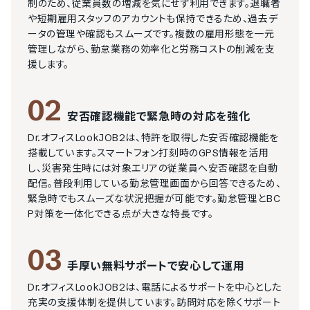
制のため、従業員数の増減を気にせず利用できます。退職者
や短期雇用スタッフのアカウントも保持できるため、過去デ
ータの管理や確認もスムーズです。複数の雇用形態を一元
管理しながら、勤怠業務の効率化と労務コストの削減を支
援します。
02
安否確認機能で緊急時の対応を強化
Dr.オフィスLookJOB2は、特許を取得した安否確認機能を
搭載しています。スマートフォン打刻時のGPS情報を活用
し、災害発生時には対象エリアの従業員へ安否確認を自動
配信。普段利用している勤怠管理画面から回答できるため、
緊急時でもスムーズな状況把握が可能です。勤怠管理とBC
P対策を一体化できる点が大きな特長です。
03
手厚い無料サポートで安心して運用
Dr.オフィスLookJOB2は、電話によるサポートを中心とした
充実の支援体制を提供しています。訪問対応を除くサポート