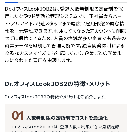
のサービスデータを参照しています。
Dr.オフィスLookJOB2は、登録人数無制限の定額制を採
情報更新者：
業界DX最強ナビ
編集部
情報取得元
掲載修正依頼
用したクラウド型勤怠管理システムです。正社員からパー
ト・アルバイト、派遣スタッフまで幅広い雇用形態の勤怠情
報を一元管理できます。利用しなくなったアカウントも削除
せずに保管できるため、人員の増減が多い企業でも過去の
就業データを継続して管理可能です。独自開発体制による
柔軟なカスタマイズにも対応しており、企業ごとの就業ルー
ルに合わせた運用を実現します。
Dr.オフィスLookJOB2
の特徴・メリット
Dr.オフィスLookJOB2
の特徴やメリットをご紹介します。
01
人数無制限の定額制でコストを最適化
Dr.オフィスLookJOB2は、登録人数に制限がない月額定額