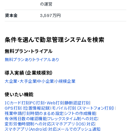
の運営
資本金
3,597万円
条件を選んで勤怠管理システムを検索
無料プラン・トライアル
無料プランあり
トライアルあり
導入実績（企業規模別）
大企業・大手企業
中小企業
小規模企業
使いたい機能
ICカード打刻
PC打刻・Web打刻
静脈認証打刻
GPS打刻（位置情報記録）
モバイル打刻（スマートフォン打刻）
残業申請
打刻時間のまるめ設定
シフトの作成機能
有休残日数の確認機能
フレックスタイム制への対応
変形労働時間制への対応
スマホアプリ（iOS）対応
スマホアプリ（Android）対応
メールでのプッシュ通知