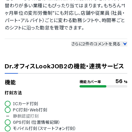
替わりが多い業種にもぴったり当てはまります。もちろん“1
ヶ月単位の変形労働制”にも対応し、店舗や従業員（社員・
パート・アルバイト）ごとに変わる勤務シフトや、時間帯ごと
のシフトに沿った勤怠を管理できます。
—
利用者から特に嬉しかった声や、印象に残った評価
さらに
2
件のコメントを見る
はありますか？
多くの勤怠管理システムが1人あたり数百円という料金体
系のなかで、Dr.オフィスLookJOB2は人数無制限の定額制
Dr.オフィスLookJOB2
の機能・連携サービス
を採用しております。この価格を見て「機能や品質が劣るの
では？」と不安に感じられるかもしれませんが、その価格は
56
機能
機能カバー率
%
決して安易な低価格戦略ではない明確な理由があります。
打刻方法
徹底的な効率化と、お客様への真摯な想いが結実した勤怠
管理システムです。
ICカード打刻
PC打刻・Web打刻
—
導入後のサポート体制や運用支援で、特に意識して
静脈認証打刻
いる点はありますか？
GPS打刻（位置情報記録）
モバイル打刻（スマートフォン打刻）
導入後においてもオペレーターによるリモートサポートな