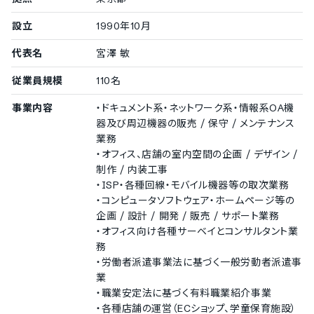
36協定対応のアラート機能
設立
1990年10月
通知設定
代表名
宮澤 敏
打刻漏れアラート設定
チャットツール連携でのプッシュ通知
従業員規模
110名
メールでのプッシュ通知
分析機能
事業内容
・ドキュメント系・ネットワーク系・情報系OA機
器及び周辺機器の販売 / 保守 / メンテナンス
勤怠データの分析機能
業務
日報管理機能
・オフィス、店舗の室内空間の企画 / デザイン /
制作 / 内装工事
日報管理機能
・ISP・各種回線・モバイル機器等の取次業務
弁当管理機能
・コンピュータソフトウェア・ホームページ等の
企画 / 設計 / 開発 / 販売 / サポート業務
弁当発注数の管理機能
・オフィス向け各種サーベイとコンサルタント業
務
・労働者派遣事業法に基づく一般労動者派遣事
業
・職業安定法に基づく有料職業紹介事業
・各種店舗の運営（ECショップ、学童保育施設）