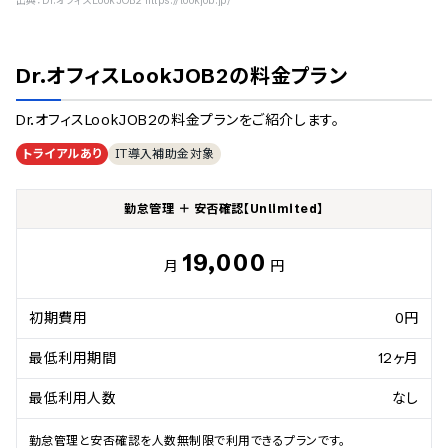
出典：
Dr.オフィスLookJOB2 https://lookjob.jp/
Dr.オフィスLookJOB2
の料金プラン
Dr.オフィスLookJOB2
の料金プランをご紹介します。
トライアルあり
IT導入補助金対象
勤怠管理 ＋ 安否確認【Unlimited】
19,000
月
円
初期費用
0円
最低利用期間
12ヶ月
最低利用人数
なし
勤怠管理と安否確認を人数無制限で利用できるプランです。
