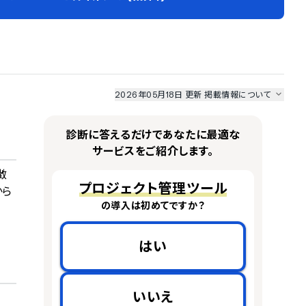
2026年05月18日 更新
掲載情報について
I最強ナビ
、
業界DX最強ナビ
、
人事DX最強ナビ
、
ITランキング
のサービス情報は、
一部
PRONIアイミツSaaS
のサービスデータを参照しています。
診断に答えるだけであなたに最適な
情報更新者：
業界DX最強ナビ
編集部
情報取得元
掲載修正依頼
サービスをご紹介します。
徴
プロジェクト管理ツール
から
の導入は初めてですか？
はい
いいえ