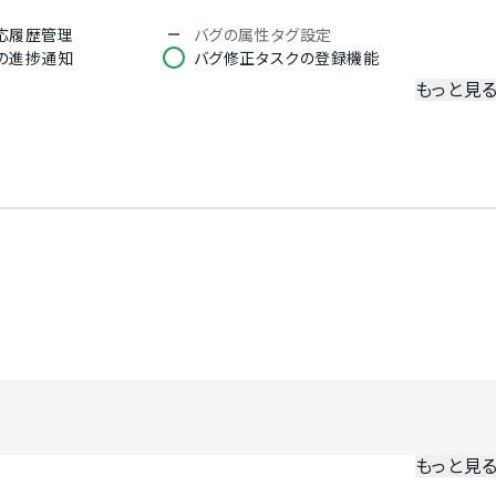
応履歴管理
バグの属性タグ設定
の進捗通知
バグ修正タスクの登録機能
もっと見
管理機能
ワークフロー機能
管理機能
Wikiでの情報共有
メント機能
絵文字対応
（更新のリアルタイム通知）
もっと見