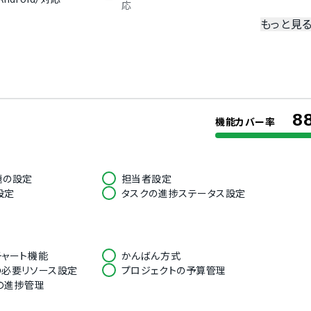
応
もっと見
冗長化
二要素認証・二段階認証
限
8
機能カバー率
オランダ語
フランス語
韓国語
ロシア語
題の設定
担当者設定
語
タイ語
設定
タスクの進捗ステータス設定
チェコ語
ポーランド語
チャート機能
かんばん方式
の必要リソース設定
プロジェクトの予算管理
の進捗管理