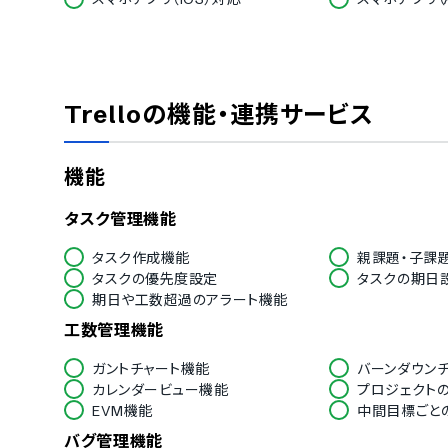
セキュリティ対応
ISMS
Pマーク
通信の暗号化
IP制限
Trello
の機能・連携サービス
シングルサインオン
アカウント権
対応言語
機能
中国語
デンマーク語
英語
フィンランド語
タスク管理機能
ドイツ語
イタリア語
ノルウェー語
ポルトガル語
タスク作成機能
親課題・子課
スペイン語
スウェーデン
タスクの優先度設定
タスクの期日
インドネシア語
ブルガリア語
期日や工数超過のアラート機能
ヘブライ語
ハンガリー語
工数管理機能
トルコ語
ベトナム語
ガントチャート機能
バーンダウン
カレンダービュー機能
プロジェクト
EVM機能
中間目標ごと
バグ管理機能