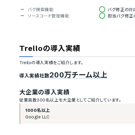
バグ検索機能
バグ修正の対
ソースコード管理機能
担当バグ修正
情報共有機能
チャット機能
ドキュメント
レポート作成機能
アクセス権限
Trello
の導入実績
ファイル共有機能
タスクへのコ
Webhook
更新情報のメール通知
機能
Trello
の導入実績をご紹介します。
200万チーム以上
導入実績社数
大企業の導入実績
従業員数300名以上を大企業としてご紹介しています。
1000名以上
Google LLC