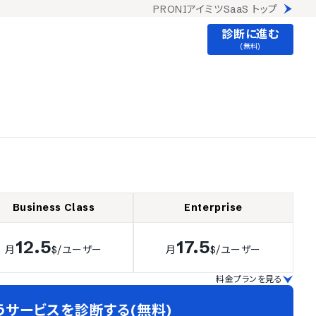
PRONIアイミツSaaS トップ
診断に進む
(無料)
Business Class
Enterprise
12.5
17.5
月
$
/ユーザー
月
$
/ユーザー
料金プランを見る
うサービスを診断する(無料)