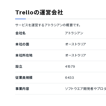
導入実績（企業規模不明）
従業員数の確認が取れなかった企業をご紹介しています。
Trello
の運営会社
Palace Law
/
Instinct Dog Training
/
Scan2CAD
/
ething.
/
Kickstarter
/
TheLadders
/
Heritage
/
Hoe
サービスを運営する
n
/
Squarespace
アトラシアン
/
Costco Wholesale Corporation
の概要です。
会社名
アトラシアン
本社の国
オーストラリア
本社所在地
オーストラリア
設立
41579
従業員規模
6433
事業内容
ソフトウエア開発者やプロ