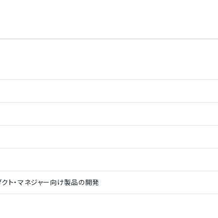
Desk Plants
/
SwagUp
/
UNICEF
/
BurgerFi
/
McCorvey
/
DoSo
fler & Co.
/
Wired UK
/
Fender Musical Instruments Corporatio
/
Lush Fresh Handmade Cosmetics
/
Pinterest
/
Peloton
ダクト・マネジャー向け製品の開発