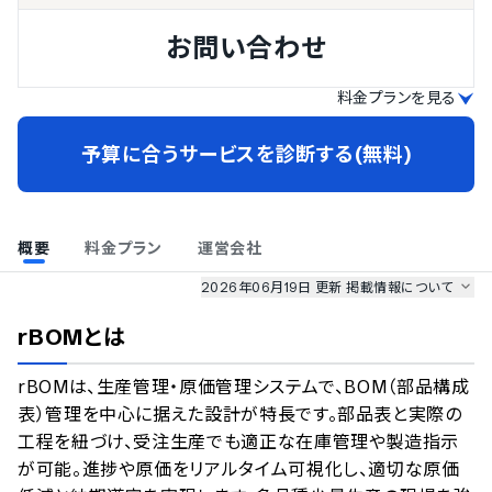
お問い合わせ
料金プランを見る
予算に合うサービスを診断する(無料)
概要
料金プラン
運営会社
2026年06月19日 更新
掲載情報について
AI最強ナビ
、
業界DX最強ナビ
、
人事DX最強ナビ
、
ITランキング
rBOM
とは
のサービス情報は、
一部
PRONIアイミツSaaS
のサービスデータを参照しています。
rBOMは、生産管理・原価管理システムで、BOM（部品構成
情報更新者：
業界DX最強ナビ
編集部
情報取得元
掲載修正依頼
表）管理を中心に据えた設計が特長です。部品表と実際の
工程を紐づけ、受注生産でも適正な在庫管理や製造指示
が可能。進捗や原価をリアルタイム可視化し、適切な原価