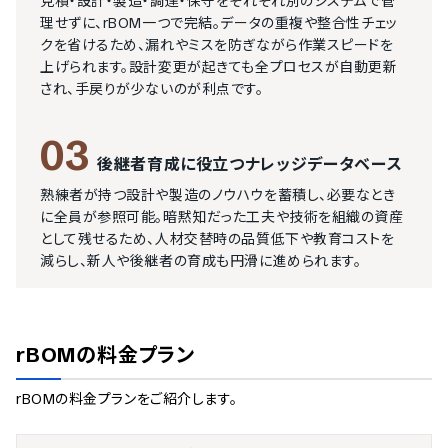
見積・設計・製造・調達・保守をそれぞれ別のシステムで管
理せずに、rBOM一つで完結。データの重複や整合性チェッ
クを省けるため、漏れやミスを防ぎながら作業スピードを
上げられます。設計変更が起きても全プロセスが自動更新
され、手戻りが少ないのが利点です。
03
後継者育成に役立つナレッジデータベース
熟練者が持つ設計や製造のノウハウを蓄積し、必要なとき
に全員が参照可能。暗黙知だった工夫や技術を組織の資産
として残せるため、人材交替時の品質低下や教育コストを
減らし、新人や後継者の育成も円滑に進められます。
rBOM
の料金プラン
rBOM
の料金プランをご紹介します。