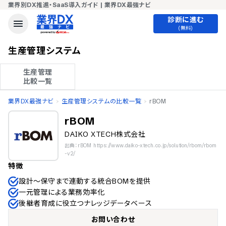
業界別DX推進・SaaS導入ガイド | 業界DX最強ナビ
診断に進む
(無料)
生産管理システム
生産管理

比較一覧
業界DX最強ナビ
生産管理システムの比較一覧
rBOM
rBOM
DAIKO XTECH株式会社
出典：rBOM https://www.daiko-xtech.co.jp/solution/rbom/rbom
-v2/
特徴
設計〜保守まで連動する統合BOMを提供
一元管理による業務効率化
後継者育成に役立つナレッジデータベース
お問い合わせ