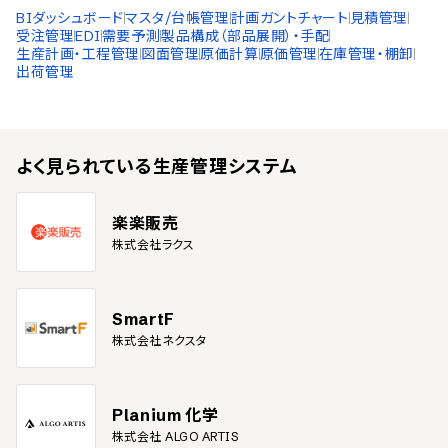
BIダッシュボード
マスタ/台帳管理
計画ガントチャート
見積管理
受注管理
EDI
需要予測
製品構成（部品展開）・手配
生産計画・工程管理
図面管理
原価計算
原価管理
在庫管理・棚卸
出荷管理
よく見られている
生産管理システム
楽楽販売
株式会社ラクス
SmartF
株式会社ネクスタ
Planium 化学
株式会社 ALGO ARTIS