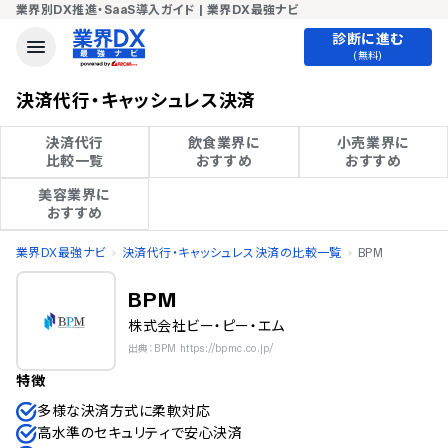
業界別DX推進・SaaS導入ガイド | 業界DX最強ナビ
診断に進む
(無料)
決済代行・キャッシュレス決済
決済代行

飲食業界に

小売業界に

比較一覧
おすすめ
おすすめ
美容業界に

おすすめ
業界DX最強ナビ
決済代行・キャッシュレス決済の比較一覧
BPM
BPM
株式会社ビー・ピー・エム
出典：BPM https://bpmc.co.jp/
特徴
多様な決済方式に柔軟対応
高水準のセキュリティで安心決済