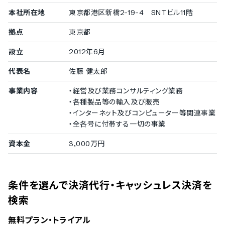
韓国語
ノルウェー語
本社所在地
東京都港区新橋2-19-4 SNTビル11階
ポルトガル語
拠点
東京都
ロシア語
スペイン語
設立
2012年6月
スウェーデン語
タイ語
代表名
佐藤 健太郎
アラビア語
インドネシア語
事業内容
・経営及び業務コンサルティング業務
ブルガリア語
・各種製品等の輸入及び販売
クロアチア語
・インターネット及びコンピューター等関連事業
チェコ語
・全各号に付帯する一切の事業
ヘブライ語
ヒンディー語
資本金
3,000万円
ハンガリー語
ポーランド語
トルコ語
ベトナム語
条件を選んで決済代行・キャッシュレス決済を
検索
無料プラン・トライアル