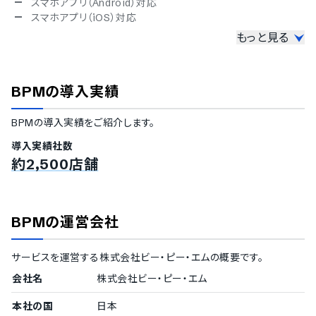
スマホアプリ（Android）対応
スマホアプリ（iOS）対応
もっと見る
セキュリティ
ISMS
Pマーク
BPM
の導入実績
冗長化
通信の暗号化
BPM
の導入実績をご紹介します。
IP制限
二要素認証・二段階認証
導入実績社数
シングルサインオン
約2,500店舗
対応言語
英語
中国語
BPM
の運営会社
デンマーク語
オランダ語
サービスを運営する
株式会社ビー・ピー・エム
の概要です。
フィンランド語
フランス語
会社名
株式会社ビー・ピー・エム
ドイツ語
イタリア語
本社の国
日本