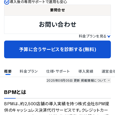
導入後の専用サポートで運用も安心
要問合せ
お問い合わせ
料金プランを見る
予算に合うサービスを診断する(無料)
概要
料金プラン
仕様・サポート
導入実績
運営会
2025年08月05日 更新
掲載情報について
AI最強ナビ
、
業界DX最強ナビ
、
人事DX最強ナビ
、
ITランキング
BPM
とは
のサービス情報は、
一部
PRONIアイミツSaaS
のサービスデータを参照しています。
BPMは、約2,500店舗の導入実績を持つ株式会社BPM提
情報更新者：
業界DX最強ナビ
編集部
情報取得元
掲載修正依頼
供のキャッシュレス決済代行サービスです。クレジットカー