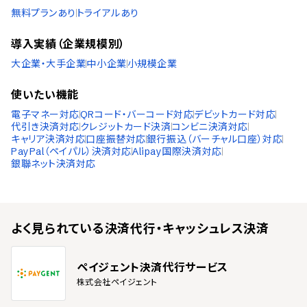
無料プランあり
トライアルあり
導入実績（企業規模別）
大企業・大手企業
中小企業
小規模企業
使いたい機能
電子マネー対応
QRコード・バーコード対応
デビットカード対応
代引き決済対応
クレジットカード決済
コンビニ決済対応
キャリア決済対応
口座振替対応
銀行振込（バーチャル口座）対応
PayPal（ペイパル）決済対応
Alipay国際決済対応
銀聯ネット決済対応
よく見られている
決済代行・キャッシュレス決済
ペイジェント決済代行サービス
株式会社ペイジェント