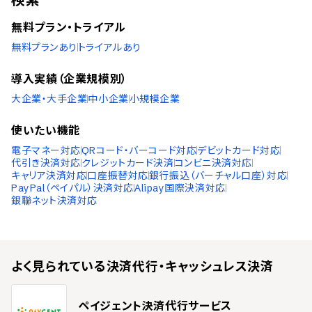
タイ語
アラビア語
無料プラン・トライアル
インドネシア語
無料プランあり
トライアルあり
ブルガリア語
クロアチア語
導入実績（企業規模別）
チェコ語
ヘブライ語
大企業・大手企業
中小企業
小規模企業
ヒンディー語
ハンガリー語
使いたい機能
ポーランド語
電子マネー対応
QRコード・バーコード対応
デビットカード対応
トルコ語
代引き決済対応
クレジットカード決済
コンビニ決済対応
ベトナム語
キャリア決済対応
口座振替対応
銀行振込（バーチャル口座）対応
PayPal（ペイパル）決済対応
Alipay国際決済対応
銀聯ネット決済対応
よく見られている
決済代行・キャッシュレス決済
ペイジェント決済代行サービス