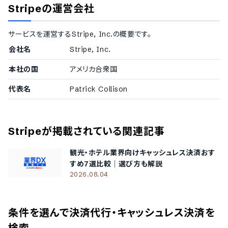
Stripe
の運営会社
冗長化
通信の暗号化
IP制限
サービスを運営する
Stripe, Inc.
の概要です。
二要素認証・二段階認証
会社名
Stripe, Inc.
シングルサインオン
対応言語
本社の国
アメリカ合衆国
英語
代表名
Patrick Collison
中国語
デンマーク語
オランダ語
フィンランド語
Stripe
が掲載されている関連記事
フランス語
ドイツ語
観光・ホテル業界向けキャッシュレス決済おす
イタリア語
すめ7選比較｜選び方も解説
韓国語
2026.08.04
ノルウェー語
ポルトガル語
ロシア語
条件を選んで決済代行・キャッシュレス決済を
スペイン語
スウェーデン語
検索