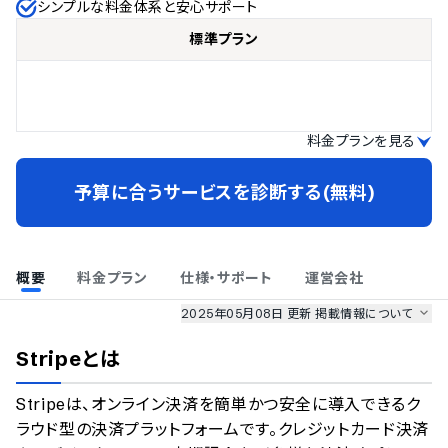
シンプルな料金体系と安心サポート
標準プラン
料金プランを見る
予算に合うサービスを診断する(無料)
概要
料金プラン
仕様・サポート
運営会社
2025年05月08日 更新
掲載情報について
AI最強ナビ
、
業界DX最強ナビ
、
人事DX最強ナビ
、
ITランキング
Stripe
とは
のサービス情報は、
一部
PRONIアイミツSaaS
のサービスデータを参照しています。
Stripeは、オンライン決済を簡単かつ安全に導入できるク
情報更新者：
業界DX最強ナビ
編集部
情報取得元
掲載修正依頼
ラウド型の決済プラットフォームです。クレジットカード決済