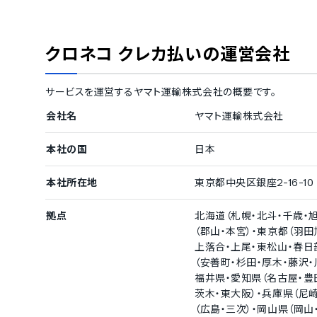
PayPal（ペイパル）決済対応
Alipay国際
店舗/ECサイト決済機能
クロネコ クレカ払い
の運営会社
店舗決済対応
ECサイト決済
サービスを運営する
ヤマト運輸株式会社
の概要です。
会社名
ヤマト運輸株式会社
本社の国
日本
本社所在地
東京都中央区銀座2-16-10
拠点
北海道（札幌・北斗・千歳・
（郡山・本宮）・東京都（羽田
上落合・上尾・東松山・春日
（安善町・杉田・厚木・藤沢・
福井県・愛知県（名古屋・豊
茨木・東大阪）・兵庫県（尼
（広島・三次）・岡山県（岡