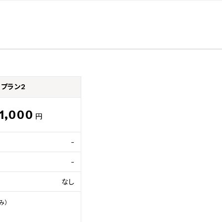
プラン2
11,000
円
-
-
なし
）
