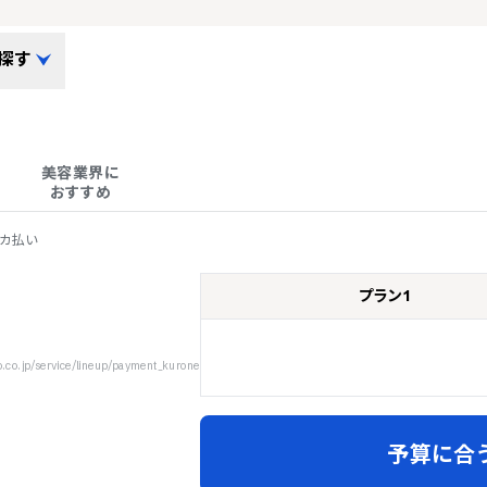
探す
美容業界に

おすすめ
レカ払い
プラン1
.jp/service/lineup/payment_kurone
予算に合