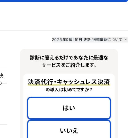
2026年05月19日 更新
掲載情報について
I最強ナビ
、
業界DX最強ナビ
、
人事DX最強ナビ
、
ITランキング
のサービス情報は、
一部
PRONIアイミツSaaS
のサービスデータを参照しています。
診断に答えるだけであなたに最適な
情報更新者：
業界DX最強ナビ
編集部
情報取得元
掲載修正依頼
サービスをご紹介します。
決
決済代行・キャッシュレス決済
の一
の導入は初めてですか？
はい
いいえ