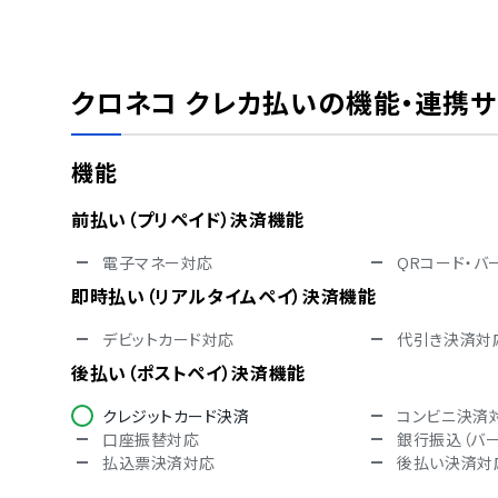
セキュリティ
ISMS
Pマーク
通信の暗号化
IP制限
クロネコ クレカ払い
の機能・連携
シングルサインオン
対応言語
機能
英語
中国語
オランダ語
フィンランド語
前払い（プリペイド）決済機能
ドイツ語
イタリア語
ノルウェー語
ポルトガル語
電子マネー対応
QRコード・バ
スペイン語
スウェーデン
即時払い（リアルタイムペイ）決済機能
アラビア語
インドネシア
クロアチア語
チェコ語
デビットカード対応
代引き決済対
ヒンディー語
ハンガリー語
トルコ語
ベトナム語
後払い（ポストペイ）決済機能
クレジットカード決済
コンビニ決済
口座振替対応
銀行振込（バ
払込票決済対応
後払い決済対
国際決済機能