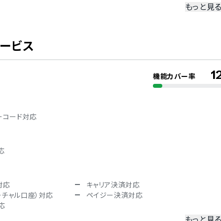
もっと見
冗長化
二要素認証・二段階認証
サービス
1
機能カバー率
デンマーク語
フランス語
韓国語
ロシア語
ーコード対応
語
タイ語
語
ブルガリア語
ヘブライ語
応
ポーランド語
対応
キャリア決済対応
ーチャル口座）対応
ペイジー決済対応
応
もっと見