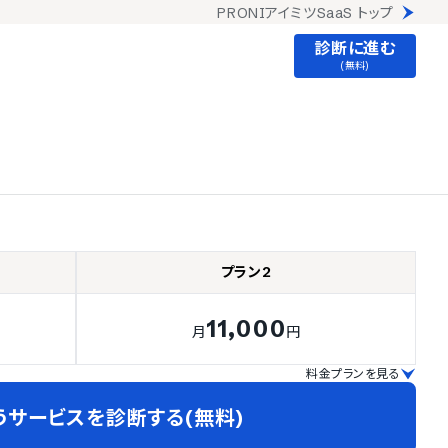
PRONIアイミツSaaS トップ
診断に進む
(無料)
プラン2
11,000
月
円
料金プランを見る
うサービスを診断する(無料)