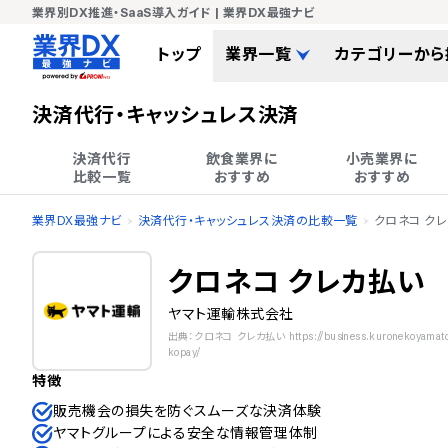
業界別DX推進・SaaS導入ガイド | 業界DX最強ナビ
トップ
業界一覧
カテゴリーから
決済代行・キャッシュレス決済
決済代行

飲食業界に

小売業界に

比較一覧
おすすめ
おすすめ
業界DX最強ナビ
決済代行・キャッシュレス決済の比較一覧
クロネコ ク
クロネコ クレカ払い
ヤマト運輸株式会社
出典：クロネコ クレカ払い https://business.kuronekoyamato.co
kopay/
特徴
販売機会の損失を防ぐスムーズな決済体験
ヤマトグループによる安全な情報管理体制