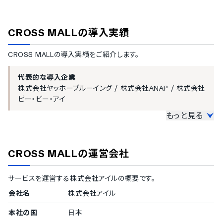
CROSS MALL
CROSS MALL
の導入実績
CROSS MALL
の導入実績をご紹介します。
代表的な導入企業
株式会社ヤッホーブルーイング
/
株式会社ANAP
/
株式会社
ピー・ビー・アイ
もっと見る
中小企業の導入実績
従業員数20名〜300名未満の企業を中小企業としてご紹介してい
CROSS MALL
の運営会社
ます。
100〜299名
サービスを運営する
株式会社アイル
の概要です。
株式会社ヤッホーブルーイング
/
株式会社ANAP
20〜49名
会社名
株式会社アイル
株式会社ピー・ビー・アイ
本社の国
日本