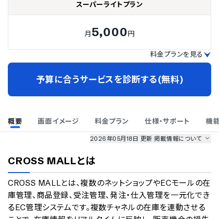
スーパーライトプラン
5,000
月
円
料金プランを見る
予算に合うサービスを診断する(無料)
概要
画面イメージ
料金プラン
仕様・サポート
機
2026年05月18日 更新
掲載情報について
AI最強ナビ
、
業界DX最強ナビ
、
人事DX最強ナビ
、
ITランキング
CROSS MALL
とは
のサービス情報は、
一部
PRONIアイミツSaaS
のサービスデータを参照しています。
CROSS MALLとは、複数のネットショップやECモールの在
情報更新者：
業界DX最強ナビ
編集部
情報取得元
掲載修正依頼
庫管理、商品登録、受注管理、発注・仕入管理を一元化でき
るEC管理システムです。複数チャネルの在庫を連動させる