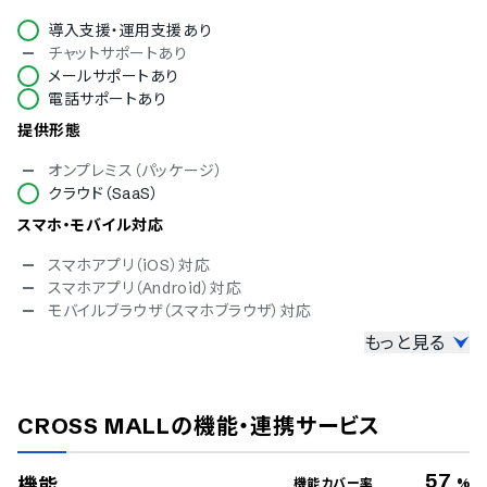
導入支援・運用支援あり
チャットサポートあり
メールサポートあり
電話サポートあり
提供形態
オンプレミス（パッケージ）
クラウド（SaaS）
スマホ・モバイル対応
スマホアプリ（iOS）対応
スマホアプリ（Android）対応
モバイルブラウザ（スマホブラウザ）対応
もっと見る
セキュリティ対応
ISMS
Pマーク
CROSS MALL
の機能・連携サービス
冗長化
通信の暗号化
IP制限
57
機能
機能カバー率
%