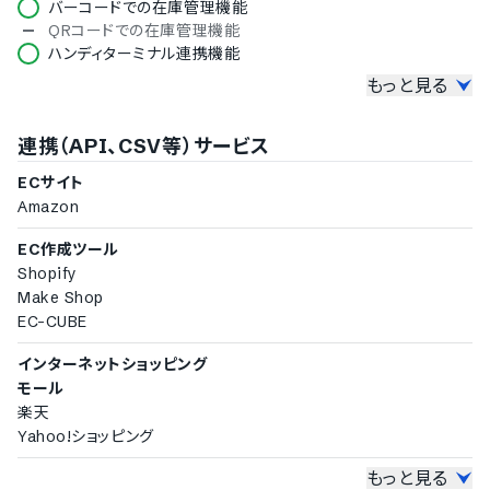
バーコードでの在庫管理機能
QRコードでの在庫管理機能
ハンディターミナル連携機能
もっと見る
その他
在庫データの分析機能
連携（API、CSV等）サービス
在庫データのCSV出力
在庫変動のログ管理機能
ECサイト
配送状況の確認機能
Amazon
ユーザーグループごとの権限設定
出荷完了メールの送信機能
EC作成ツール
Shopify
Make Shop
EC-CUBE
インターネットショッピング
モール
楽天
Yahoo!ショッピング
もっと見る
販売管理ソフト