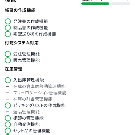
二要素認証・二段階認証
シングルサインオン
帳票の作成機能
対応言語
発注書の作成機能
納品書の作成機能
中国語
宅配送り状の作成機能
英語
韓国語
付随システム対応
ロシア語
受注管理機能
タイ語
販売管理機能
在庫管理
入出庫管理機能
在庫の倉庫間移動管理機能
フリーロケーション管理機能
在庫の引当管理機能
ピッキングリストの作成機能
返品管理機能
棚卸の管理機能
自動発注機能
セット品の管理機能