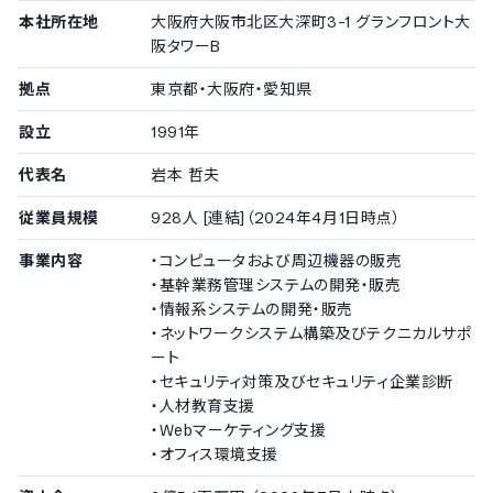
小規模企業の導入実績
本社所在地
大阪府大阪市北区大深町3-1 グランフロント大
阪タワーB
従業員数20名未満の企業を小規模企業としてご紹介しています。
株式会社ワイズフリー
拠点
東京都・大阪府・愛知県
設立
1991年
導入実績（企業規模不明）
代表名
岩本 哲夫
従業員数の確認が取れなかった企業をご紹介しています。
株式会社マルヒサ
/
株式会社夢・八天
/
有限会社ムーブ
/
従業員規模
928人 [連結]（2024年4月1日時点）
株式会社エナレッジ
事業内容
・コンピュータおよび周辺機器の販売
・基幹業務管理システムの開発・販売
・情報系システムの開発・販売
・ネットワークシステム構築及びテクニカルサポ
ート
・セキュリティ対策及びセキュリティ企業診断
・人材教育支援
・Webマーケティング支援
・オフィス環境支援