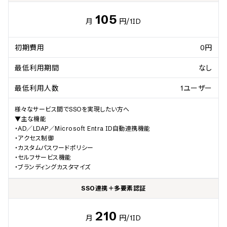
105
月
円
/1ID
初期費用
0円
最低利用期間
なし
最低利用人数
1ユーザー
様々なサービス間でSSOを実現したい方へ

▼主な機能

・AD／LDAP／Microsoft Entra ID自動連携機能

・アクセス制御

・カスタムパスワードポリシー

・セルフサービス機能

・ブランディングカスタマイズ
SSO連携＋多要素認証
210
月
円
/1ID