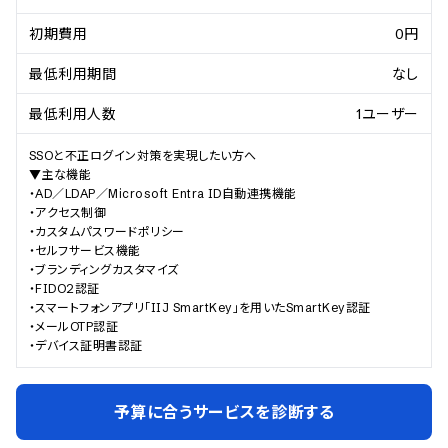
初期費用
0円
最低利用期間
なし
最低利用人数
1ユーザー
SSOと不正ログイン対策を実現したい方へ

▼主な機能

・AD／LDAP／Microsoft Entra ID自動連携機能

・アクセス制御

・カスタムパスワードポリシー

・セルフサービス機能

・ブランディングカスタマイズ

・FIDO2認証

・スマートフォンアプリ「IIJ SmartKey」を用いたSmartKey認証

・メールOTP認証

・デバイス証明書認証
予算に合うサービスを診断する