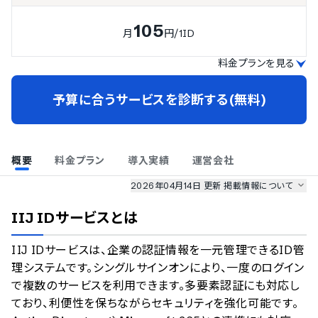
105
月
円
/1ID
料金プランを見る
予算に合うサービスを診断する(無料)
概要
料金プラン
導入実績
運営会社
2026年04月14日 更新
掲載情報について
AI最強ナビ
、
業界DX最強ナビ
、
人事DX最強ナビ
、
ITランキング
IIJ IDサービス
とは
のサービス情報は、
一部
PRONIアイミツSaaS
のサービスデータを参照しています。
IIJ IDサービスは、企業の認証情報を一元管理できるID管
情報更新者：
業界DX最強ナビ
編集部
情報取得元
掲載修正依頼
理システムです。シングルサインオンにより、一度のログイン
で複数のサービスを利用できます。多要素認証にも対応し
ており、利便性を保ちながらセキュリティを強化可能です。