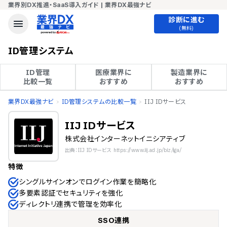
業界別DX推進・SaaS導入ガイド | 業界DX最強ナビ
診断に進む
(無料)
ID管理システム
ID管理

医療業界に

製造業界に

比較一覧
おすすめ
おすすめ
業界DX最強ナビ
ID管理システムの比較一覧
IIJ IDサービス
IIJ IDサービス
株式会社インターネットイニシアティブ
出典：IIJ IDサービス https://www.iij.ad.jp/biz/iga/
特徴
シングルサインオンでログイン作業を簡略化
多要素認証でセキュリティを強化
ディレクトリ連携で管理を効率化
SSO連携