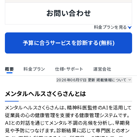
お問い合わせ
料金プランを見る
予算に合うサービスを診断する(無料)
概要
料金プラン
仕様・サポート
運営会社
2026年06月17日 更新
掲載情報について
AI最強ナビ
、
業界DX最強ナビ
、
人事DX最強ナビ
、
ITランキング
メンタルヘルスさくらさん
とは
のサービス情報は、
一部
PRONIアイミツSaaS
のサービスデータを参照しています。
メンタルヘルスさくらさんは、精神科医監修のAIを活用して
情報更新者：
業界DX最強ナビ
編集部
情報取得元
掲載修正依頼
従業員の心の健康管理を支援する健康管理システムです。
AIとの対話を通じてメンタル不調の兆候を分析し、早期発
見や予防につなげます。診断結果に応じて専門医とのオン