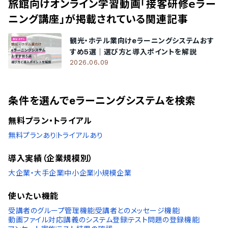
スペイン語
旅館向けオンライン学習動画「接客研修ｅラー
タイ語
ニング講座」
が掲載されている関連記事
インドネシア語
ブルガリア語
観光・ホテル業向けeラーニングシステムおす
チェコ語
すめ5選｜選び方と導入ポイントを解説
ポーランド語
2026.06.09
ベトナム語
条件を選んでeラーニングシステムを検索
無料プラン・トライアル
無料プランあり
トライアルあり
導入実績（企業規模別）
大企業・大手企業
中小企業
小規模企業
使いたい機能
受講者のグループ管理機能
受講者とのメッセージ機能
動画ファイル対応
講義のシステム登録
テスト問題の登録機能