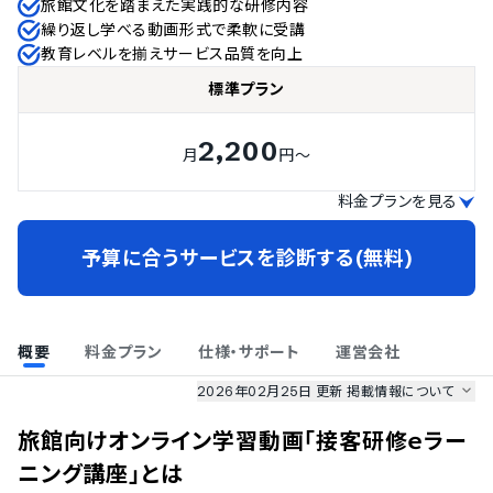
旅館文化を踏まえた実践的な研修内容
繰り返し学べる動画形式で柔軟に受講
教育レベルを揃えサービス品質を向上
標準プラン
2,200
月
円～
料金プランを見る
予算に合うサービスを診断する(無料)
概要
料金プラン
仕様・サポート
運営会社
2026年02月25日 更新
掲載情報について
AI最強ナビ
、
業界DX最強ナビ
、
人事DX最強ナビ
、
ITランキング
旅館向けオンライン学習動画「接客研修ｅラー
のサービス情報は、
一部
PRONIアイミツSaaS
のサービスデータを参照しています。
ニング講座」
とは