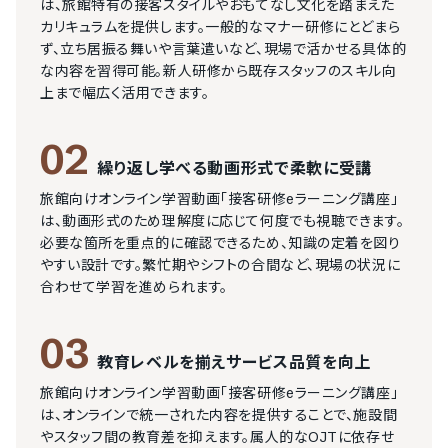
は、旅館特有の接客スタイルやおもてなし文化を踏まえた
カリキュラムを提供します。一般的なマナー研修にとどまら
ず、立ち居振る舞いや言葉遣いなど、現場で活かせる具体的
な内容を習得可能。新人研修から既存スタッフのスキル向
上まで幅広く活用できます。
02
繰り返し学べる動画形式で柔軟に受講
旅館向けオンライン学習動画「接客研修eラーニング講座」
は、動画形式のため理解度に応じて何度でも視聴できます。
必要な箇所を重点的に確認できるため、知識の定着を図り
やすい設計です。繁忙期やシフトの合間など、現場の状況に
合わせて学習を進められます。
03
教育レベルを揃えサービス品質を向上
旅館向けオンライン学習動画「接客研修eラーニング講座」
は、オンラインで統一された内容を提供することで、施設間
やスタッフ間の教育差を抑えます。属人的なOJTに依存せ