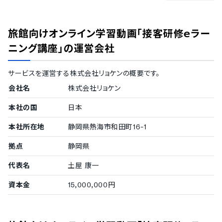
ISMS
Pマーク
旅館向けオンライン学習動画「接客研修ｅラー
冗長化
通信の暗号化
ニング講座」
の運営会社
IP制限
二要素認証・二段階認証
サービスを運営する
株式会社リョケン
の概要です。
シングルサインオン
会社名
株式会社リョケン
対応言語
本社の国
日本
中国語
デンマーク語
本社所在地
静岡県熱海市和田町16-1
英語
フィンランド語
拠点
静岡県
フランス語
ドイツ語
代表名
土屋 康一
イタリア語
韓国語
資本金
15,000,000円
ノルウェー語
ポルトガル語
ロシア語